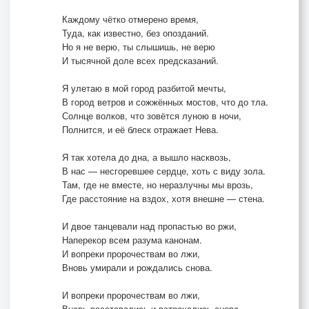
Каждому чётко отмерено время,
Туда, как известно, без опозданий.
Но я не верю, ты слышишь, не верю
И тысячной доле всех предсказаний.
Я улетаю в мой город разбитой мечты,
В город ветров и сожжённых мостов, что до тла.
Солнце волков, что зовётся луною в ночи,
Полнится, и её блеск отражает Нева.
Я так хотела до дна, а вышло насквозь,
В нас — несгоревшее сердце, хоть с виду зола.
Там, где не вместе, но неразлучны мы врозь,
Где расстояние на вздох, хотя внешне — стена.
И двое танцевали над пропастью во ржи,
Наперекор всем разума канонам.
И вопреки пророчествам во лжи,
Вновь умирали и рождались снова.
И вопреки пророчествам во лжи,
Вновь расставались и встречались снова...