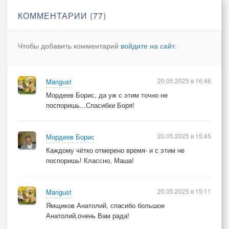
Там где не вместе, но неразлучны мы врозь
КОММЕНТАРИИ (77)
Где расстояние на вздох хотя внешне стена
Чтобы добавить комментарий
войдите на сайт
.
И двое танцевали над пропастью во ржи
Наперекор всем разума канонам
И вопреки пророчествам во лжи
20.05.2025 в 16:46
Mangust
вновь умирали и рождались снова
Мордеев Борис, да уж с этим точно не
И вопреки пророчествам во лжи
поспоришь...Спасибки Боря!
Вновь расставались и встречались снова....
20.05.2025 в 15:45
Мордеев Борис
Каждому чётко отмерено время- и с этим не
поспоришь! Классно, Маша!
20.05.2025 в 15:11
Mangust
Ямщиков Анатолий, спасибо большое
Анатолий,очень Вам рада!