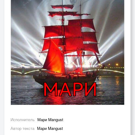
Исполнитель
Мари Mangust
Автор текста
Мари Mangust