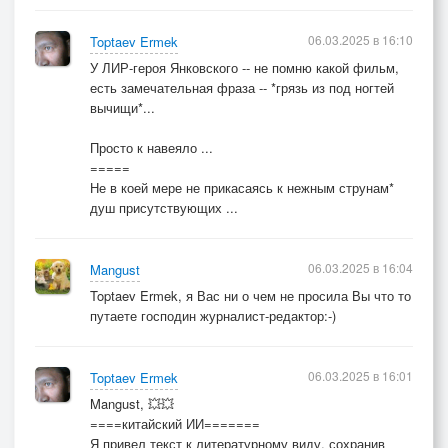
06.03.2025 в 16:10
Toptaev Ermek
У ЛИР-героя Янковского -- не помню какой фильм,
есть замечательная фраза -- *грязь из под ногтей
вычищи*...
Просто к навеяло ...
=====
Не в коей мере не прикасаясь к нежным струнам*
душ присутствующих ...
06.03.2025 в 16:04
Mangust
Toptaev Ermek, я Вас ни о чем не просила Вы что то
путаете господин журналист-редактор:-)
06.03.2025 в 16:01
Toptaev Ermek
Mangust, 💥💥
====китайский ИИ=======
Я привел текст к литературному виду, сохранив