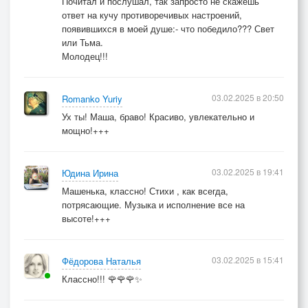
Почитал и послушал, так запросто не скажешь
ответ на кучу противоречивых настроений,
появившихся в моей душе:- что победило??? Свет
или Тьма.
Молодец!!!
03.02.2025 в 20:50
Romanko Yuriy
Ух ты! Маша, браво! Красиво, увлекательно и
мощно!+++
03.02.2025 в 19:41
Юдина Ирина
Машенька, классно! Стихи , как всегда,
потрясающие. Музыка и исполнение все на
высоте!+++
03.02.2025 в 15:41
Фёдорова Наталья
Классно!!! 🌹🌹🌹✨