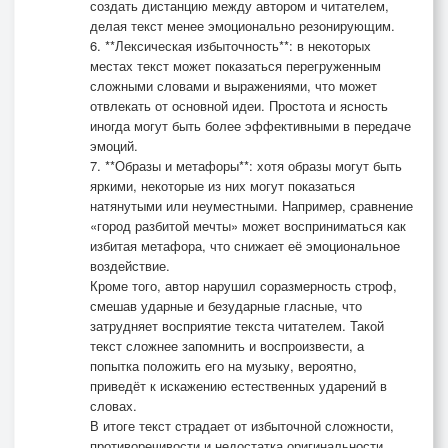
создать дистанцию между автором и читателем,
делая текст менее эмоционально резонирующим.
6. **Лексическая избыточность**: в некоторых
местах текст может показаться перегруженным
сложными словами и выражениями, что может
отвлекать от основной идеи. Простота и ясность
иногда могут быть более эффективными в передаче
эмоций.
7. **Образы и метафоры**: хотя образы могут быть
яркими, некоторые из них могут показаться
натянутыми или неуместными. Например, сравнение
«город разбитой мечты» может восприниматься как
избитая метафора, что снижает её эмоциональное
воздействие.
Кроме того, автор нарушил соразмерность строф,
смешав ударные и безударные гласные, что
затрудняет восприятие текста читателем. Такой
текст сложнее запомнить и воспроизвести, а
попытка положить его на музыку, вероятно,
приведёт к искажению естественных ударений в
словах.
В итоге текст страдает от избыточной сложности,
противоречивости и недостатка оригинальности.