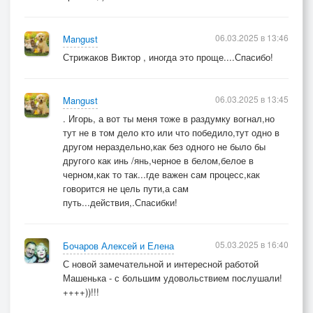
06.03.2025 в 13:46
Mangust
Стрижаков Виктор , иногда это проще....Спасибо!
06.03.2025 в 13:45
Mangust
. Игорь, а вот ты меня тоже в раздумку вогнал,но
тут не в том дело кто или что победило,тут одно в
другом нераздельно,как без одного не было бы
другого как инь /янь,черное в белом,белое в
черном,как то так...где важен сам процесс,как
говорится не цель пути,а сам
путь...действия,.Спасибки!
05.03.2025 в 16:40
Бочаров Алексей и Елена
С новой замечательной и интересной работой
Машенька - с большим удовольствием послушали!
++++))!!!