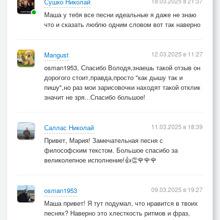
18.03.2025 в 21:37
Сушко Николай
Маша у тебя все песни идеальные я даже не знаю
что и сказать люблю одним словом вот так наверно
12.03.2025 в 11:27
Mangust
osman1953, Спасибо Володя,знаешь такой отзыв он
дорогого стоит,правда,просто "как дышу так и
пишу",но раз мои зарисовочки находят такой отклик
значит не зря...Спасибо большое!
11.03.2025 в 18:39
Саллас Николай
Привет, Мария! Замечательная песня с
философским текстом. Большое спасибо за
великолепное исполнение!👍👏🌹🌹🌹
09.03.2025 в 19:27
osman1953
Маша привет! Я тут подумал, что нравится в твоих
песнях? Наверно это хлесткость ритмов и фраз,