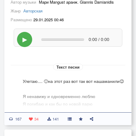
Автор музыки
Мари Mangust аранж. Giannis Damianidis
Жанр
Авторская
Размещено
29.01.2025 00:46
▶
0:00 / 0:00
Текст песни
Улетаю.... 🙂на этот раз вот так вот нашаманили😉
Я ненавижу и одновременно люблю
Я погибаю и как бы по новой парю
Я зарекалась петь песни и чёркать стихи
167
Но не зарекайся не зря говорят мудрецы
34
141
Я разбивалась но вновь продолжала летать
Я обжигалась но веру в мечту не сломать