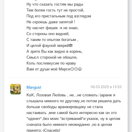
Ну что сказать гостям мы рады
Тем более гость тут не простой,
Под его пристальным под взглядом
Не скроешь даже запятой !
Ну насчет фишек -я не знаю,
Со стороны оно видней,
С таким то опытом богатым ,
И целой фауной зверей🙈
А зрите Вы как видно в корень,
Смысл стороной не обошли,
Коль послевкусие по нраву
Вам от души моё Мерси🙂🙂😉
06.03.2025 в 13:53
Mangust
KsK, Лозовая Любовь , не...не сломать:-)аранж я
слышала немного по другому,но потом решила дать
больше свободы аранжировщику не стала
настаивать ,мне самой было интересно как он это
"оденет",без моих "встряваний"и указок, ну в целом
сначала было немного неожиданно ,но в целом
принято;-)Спасибо!