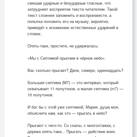
смешав ударные и безударные гласные, что
затрудняет восприятие текста читателем. Такой
текст сложнее запомнить и воспроизвести, а
попытка положить его на музыку, вероятно,
приведёт к искажению естественных ударений в
словах.
Опять-таки, простите, не удержалась:
«Мы с Септимой прыгнем в чёрное небо».
Вас сколько прыгает? Двое, семеро, одиннадцать?
Большая септима (M7) — это интервал, который
охватывает 11 полутонов, а малая септима (m7) —
10 полутонов.
И бог бы с этой уже септимой, Мария, душа моя,
объясните нам, как это — прыгать в небо?
Прыгают с чего-то. Со скалы, с многоэтажки, с
дерева опять-таки... Прыгать — действие вниз.