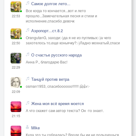
Самое долгое лето...
Все когда то кончается...вот и лето
прошло...Замечательная песня и стихи и
22:53
исполнение,спасибо девочк
Аэропорт...ст.8.2
OrangutanG, заходи:-)да я не из пугливых:-)а чего
захотелось то,еще коньячку?:-)Ладно мохнатый,спаси
22:50
О счастье русского народа
Анна Р., благодарю Вас!
22:29
Танцуй против ветра
osman1953, спасибоооооо!!!!!!! 🤗👍✨
22:09
Жена моя всё время моется
А что скажет сам автор текста? Он -то знает.
21:15
Mike
Куда это ты собралась? Вроде бы ии не пользуешься,