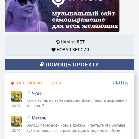
НАМ 15 ЛЕТ
НОВАЯ ВЕРСИЯ
ПОМОЩЬ ПРОЕКТУ
ЛЕНТА
ОБСУЖДАЮТ СЕЙЧАС
Чудо
Какие теплые у тебя снежинки Вася:-)просто ,искренне и
хорошо+7
23:07
Метель
Володь перезалей,новые должны играть,те что больше
2ух-3ех недель не играют,не рухнул,видимо проблем
23:02