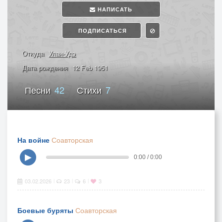
НАПИСАТЬ
ПОДПИСАТЬСЯ
Откуда
Улан-Удэ
Дата рождения
12 Feb 1951
Песни
42
Стихи
7
На войне
Соавторская
▶
0:00 / 0:00
03.02.2026
23
6
3
|
|
|
Боевые буряты
Соавторская