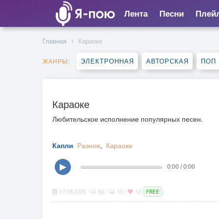
Лента
Песни
Плей
Главная
Караоке
ЭЛЕКТРОННАЯ
АВТОРСКАЯ
ПОП
ЖАНРЫ:
Караоке
Любительское исполнение популярных песен.
Капли
Разное
,
Караоке
▶
0:00 / 0:00
07.08.2025
82
13
12
|
|
|
FREE