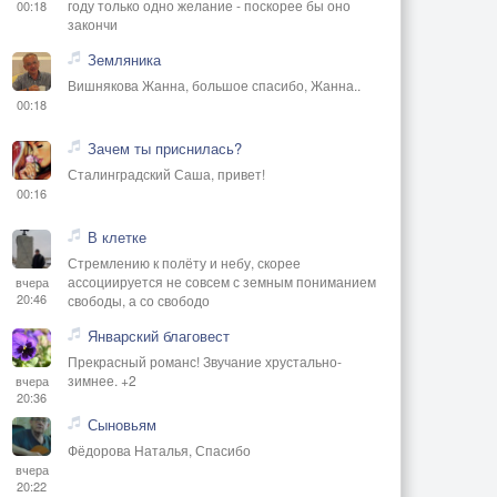
году только одно желание - поскорее бы оно
00:18
закончи
Земляника
Вишнякова Жанна, большое спасибо, Жанна..
00:18
Зачем ты приснилась?
Сталинградский Саша, привет!
00:16
В клетке
Стремлению к полёту и небу, скорее
ассоциируется не совсем с земным пониманием
вчера
20:46
свободы, а со свободо
Январский благовест
Прекрасный романс! Звучание хрустально-
зимнее. +2
вчера
20:36
Сыновьям
Фёдорова Наталья, Спасибо
вчера
20:22