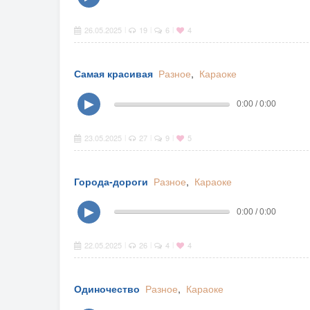
26.05.2025
19
6
4
|
|
|
Самая красивая
Разное
,
Караоке
▶
0:00 / 0:00
23.05.2025
27
9
5
|
|
|
Города-дороги
Разное
,
Караоке
▶
0:00 / 0:00
22.05.2025
26
4
4
|
|
|
Одиночество
Разное
,
Караоке