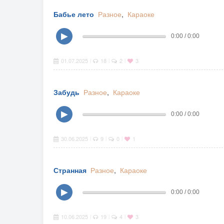
Бабье лето
Разное
,
Караоке
▶
0:00 / 0:00
01.07.2025
18
2
3
|
|
|
Забудь
Разное
,
Караоке
▶
0:00 / 0:00
30.06.2025
9
0
1
|
|
|
Странная
Разное
,
Караоке
▶
0:00 / 0:00
10.06.2025
19
4
3
|
|
|