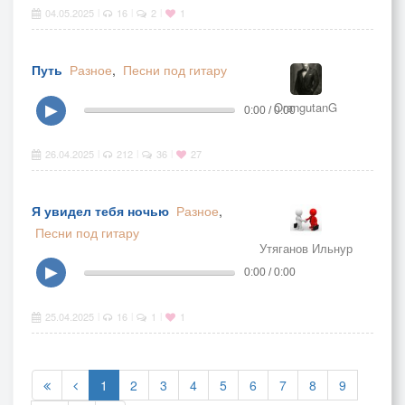
04.05.2025
16
2
1
|
|
|
Путь
Разное
,
Песни под гитару
OrangutanG
▶
0:00 / 0:00
26.04.2025
212
36
27
|
|
|
Я увидел тебя ночью
Разное
,
Песни под гитару
Утяганов Ильнур
▶
0:00 / 0:00
25.04.2025
16
1
1
|
|
|
1
2
3
4
5
6
7
8
9