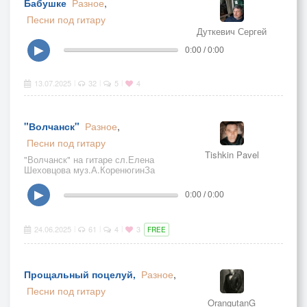
Бабушке
Разное
,
Песни под гитару
Дуткевич Сергей
▶
0:00 / 0:00
13.07.2025
32
5
4
|
|
|
"Волчанск"
Разное
,
Песни под гитару
Tishkin Pavel
"Волчанск" на гитаре сл.Елена
Шеховцова муз.А.КоренюгинЗа
тех,кто на фронте,да храни вас бог.
▶
0:00 / 0:00
24.06.2025
61
4
3
|
|
|
FREE
Прощальный поцелуй,
Разное
,
Песни под гитару
OrangutanG