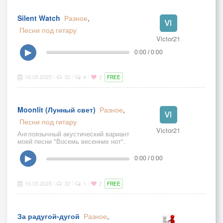
Silent Watch
Разное
,
Песни под гитару
Victor21
▶
0:00 / 0:00
16.05.2025
32
4
2
|
|
|
FREE
Moonlit (Лунный свет)
Разное
,
Песни под гитару
Victor21
Англоязычный акустический вариант
моей песни "Восемь весенних нот".
▶
0:00 / 0:00
16.05.2025
32
1
2
|
|
|
FREE
За радугой-дугой
Разное
,