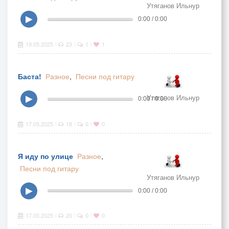
Утяганов Ильнур
▶
0:00 / 0:00
19.05.2025
23
1
1
|
|
|
Баста!
Разное
,
Песни под гитару
Утяганов Ильнур
▶
0:00 / 0:00
17.05.2025
18
0
0
|
|
|
Я иду по улице
Разное
,
Песни под гитару
Утяганов Ильнур
▶
0:00 / 0:00
17.05.2025
20
0
0
|
|
|