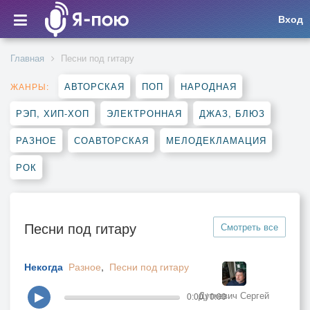
Вход
Главная
Песни под гитару
АВТОРСКАЯ
ПОП
НАРОДНАЯ
ЖАНРЫ:
РЭП, ХИП-ХОП
ЭЛЕКТРОННАЯ
ДЖАЗ, БЛЮЗ
РАЗНОЕ
СОАВТОРСКАЯ
МЕЛОДЕКЛАМАЦИЯ
РОК
Песни под гитару
Смотреть все
Некогда
Разное
,
Песни под гитару
Дуткевич Сергей
▶
0:00 / 0:00