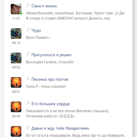
Смысл жизни.
Ивлев Василий, спасибище, Батенька. Узрел таки. ))) Да!
В стише я ставил ИМЕННО вопрос! Дескать, неу
11:07
Чудо
Вася Привет+
09:13
Прогуляться я решил
Высоцкая Галина, Спасибо
09:03
Песенка про поэтов
Анна Р., Анна спасибо!
08:51
Его большое сердце
Оказывается я не все песни Митяева слышал((
Отличная работа! ,👏👏👏👍
08:49
Давно я жду тебя Назаретянин
Из уст в уста передавали, Ведь явно где-то да приврали,