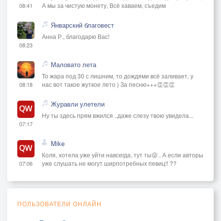
А мы за чистую монету, Всё хаваем, съедим
08:41
Январский благовест
Анна Р., благодарю Вас!
08:23
Маловато лета
То жара под 30 с лишним, то дождями всё заливает, у
нас вот такое жуткое лето ) За песню+++👏👏👏
08:18
Журавли улетели
Ну ты здесь прям вжился ..даже слезу твою увидела...
07:17
Mike
Коля, хотела уже уйти навсегда, тут ты😜.. А если авторы
уже слушать не могут ширпотребных певиц!! ??
07:06
ПОЛЬЗОВАТЕЛИ ОНЛАЙН