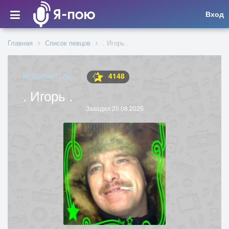
Вход
Главная
Список певцов
. Игорь .
4148
ИСПОЛНИТЕЛЬ
. Игорь .
Заходил 20.08.2025