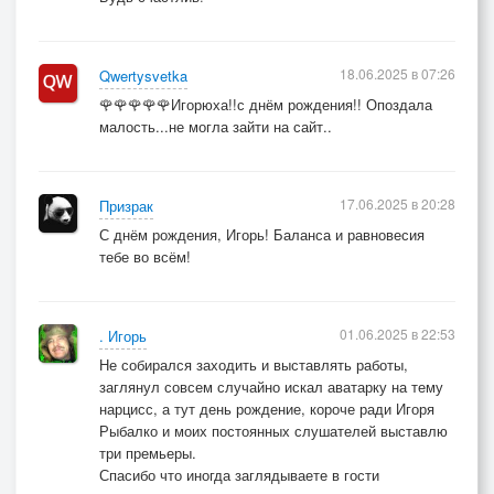
18.06.2025 в 07:26
Qwertysvetka
🌹🌹🌹🌹🌹Игорюха!!с днём рождения!! Опоздала
малость...не могла зайти на сайт..
17.06.2025 в 20:28
Призрак
С днём рождения, Игорь! Баланса и равновесия
тебе во всём!
01.06.2025 в 22:53
. Игорь
Не собирался заходить и выставлять работы,
заглянул совсем случайно искал аватарку на тему
нарцисс, а тут день рождение, короче ради Игоря
Рыбалко и моих постоянных слушателей выставлю
три премьеры.
Спасибо что иногда заглядываете в гости