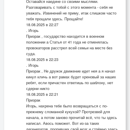
Оставайся наедине со своими мыслями.
Разговаривать с тобой с этого момента - себя не
уважать. Извинений не приму, итак слишком часто
тебя прощали здесь. Прощайте!
18.08.2025 в 22:27
. Игорь
Призрак , государство находится в военном
положении а Статья от 41 года не отменялась
провокаторов расстрел всей семьи на месте без
суда.
18.08.2025 в 22:23
. Игорь
Призрак , Не дружок движение идет нея а я начал
кинул кличь а вот рамах будет хреновый за наших
ребят, если причастен ответишь по шаблону, нет
сдерни никто
18.08.2025 в 22:21
Призрак
Игорь, нахрена тебе было возвращаться с по-
прежнему сломанной кукухой? Протрезвей для
начала, а потом заново прочитай всё, что ты здесь
написал. Авось поможет. Вот из-за таких
дегенератов, пропивших свой мозг и стрёмно здесь