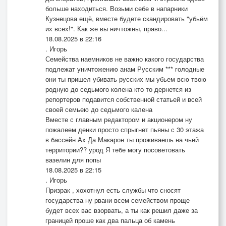
больше находиться. Возьми себе в напарники
Кузнецова ещё, вместе будете скандировать "убьём
их всех!". Как же вы ничтожны, право...
18.08.2025 в 22:16
. Игорь
Семейства наемников не важно какого государства
подлежат уничтожению анам Русским *** голодные
они ты пришел убивать русских мы убьем всю твою
родную до седьмого колена кто то дернется из
репортеров подавится собственной статьей и всей
своей семьею до седьмого калена
Вместе с главным редактором и акционером ну
пожалеем денки просто спрыгнет пьяны с 30 этажа
в бассейн Ах Да Макарон ты проживаешь на чьей
территории?? урод Я тебе могу посоветовать
вазелин для попы
18.08.2025 в 22:15
. Игорь
Призрак , хохотнул есть службы что сносят
государства ну рвани всем семейством проще
будет всех вас взорвать, а ты как решил даже за
границей проше как два пальца об камень