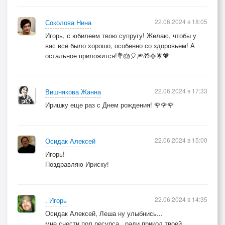
22.06.2024 в 18:05
Соколова Нина
Игорь, с юбилеем твою супругу! Желаю, чтобы у
вас всё было хорошо, особенно со здоровьем! А
остальное приложится!💐🎂🎈🎆🎁🌞🌟💖
22.06.2024 в 17:33
Вишнякова Жанна
Иришку еще раз с Днем рождения! 🌹🌹🌹
22.06.2024 в 15:00
Осидак Алексей
Игорь!
Поздравляю Ириску!
22.06.2024 в 14:35
. Игорь
Осидак Алексей, Леша ну улыбнись...
мне снести пол ресурса...ради прикол твоей