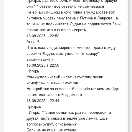
Призрак , за твою боль и мою Племяшку старшую
они *** ответят все ответят..не сомневайся
Не ерчай слишком много говна вгосударстве вот
пытаюсь убрать пену говна с Путина и Лаврова.. а
то банк не подчиняется Судьи не подчиняются Зеки
правят вот что о пытаюсь убрать
18.08.2025 в 22:52
Анна Р.
Что ж вам, люди, мирно не живётся, даже между
своими? Ладно, выступления "в камеру"
заканчиваем!))
18.08.2025 в 22:50
. Игорь
Улыбнулся чистый билет камуфляж песни
камуфляж пьяный камуфляж
Не играй так за списанный спасибо меняем имейдж
на неталантливого бездомного
18.08.2025 в 22:44
Призрак
. Игорь, ***, моя семья как раз на передовой, а
другая часть семьи в земле уже лежит. Ещё
вопросы будут, списанный?
Больше не пиши, не отвечу.