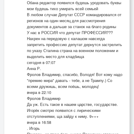
Обана редактор появился будешь уродовать буквы
мои будешь тихо умирать всей семьей
В любом случае Депутат СССР командировался от
регионов на один месяц для рассмотрения
документов а дальше за станок на благо родины
У нас в РОССИЯ что депутат ПРОФЕССИЯ???
Нахрен на передовую с калашом навсегда
запретить профессию депутат дернутся застрелить
по указу Сталина страна на военном положении и
выделить место для кладбища
сегодня в 07:07
Анна Р.
Фролов Владимир, спасибо, Володя! Вот кому надо
"премию мира" давать - тебе, а не Трампу.) Со
всеми дружишь, всем поёшь, молодец!
вчера в 22:10
Фролов Владимир
Да уж. Есть такое в нашем царстве, государстве.
Игорёк смотрю появился с лирическими
отступлениями, ща зайду к ниму. 9+++
вчера в 16:58
. Игорь