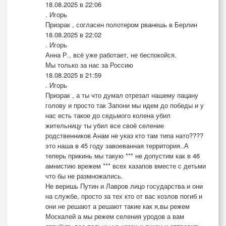
18.08.2025 в 22:06
. Игорь
Призрак , согласен полотером рванешь в Берлин
18.08.2025 в 22:02
. Игорь
Анна Р., всё уже работает, не беспокойся.
Мы только за нас за Россию
18.08.2025 в 21:59
. Игорь
Призрак , а ты что думал отрезал нашему пацану
голову и просто так Запони мы идем до победы и у
нас есть такое до седьмого колена убил
жительницу ты убил все своё селение
родственников Анам не указ кто там типа нато????
это наша в 45 году завоеванная территория..А
теперь прикинь мы такую *** не допустим как в 46
амнистию врежем *** всех казапов вместе с детьми
что бы не размножались.
Не веришь Путин и Лавров лицо государства и они
на службе, просто за тех кто от вас козлов погиб и
они не решают а решают такие как я,вы режем
Москалей а мы режем селения уродов а вам