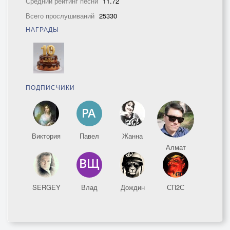
Средний рейтинг песни
11.72
Всего прослушиваний
25330
НАГРАДЫ
ПОДПИСЧИКИ
Виктория
Павел
Жанна
Алмат
SERGEY
Влад
Дождин
СП2С