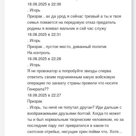
18.08.2025 в 22:36
. Игорь
Призрак , ах да урод я сейчас трезвый а ты и твоя
семья ломается на передовую отказ предатель
родины я воевал мальчик и сей час служу
18.08.2025 в 22:31
. Игорь
Призрак , пустое место, диванный политик
На контроль
18.08.2025 в 22:28
. Игорь
Я не провокатор а попробуйте звезды сперва
ответить своим подчиненным какую войсковую
операцию по захвату страны провели что носите
Генерала??
18.08.2025 в 22:27
Призрак
. Игорь, ты ничё не попутал друган? Иди дальше с
воображаемыми друзьями болтай. Когда-то может
ты и был нормальным творческим человеком, но за
последние пару лет превратился в какое-то
скотское отребье, несущее хрен пойми что. Хотя...