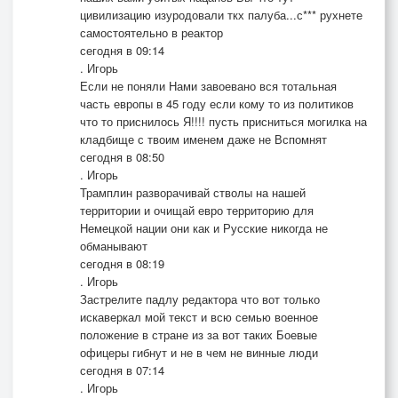
цивилизацию изуродовали ткх палуба...с*** рухнете
самостоятельно в реактор
сегодня в 09:14
. Игорь
Если не поняли Нами завоевано вся тотальная
часть европы в 45 году если кому то из политиков
что то приснилось Я!!!! пусть присниться могилка на
кладбище с твоим именем даже не Вспомнят
сегодня в 08:50
. Игорь
Трамплин разворачивай стволы на нашей
территории и очищай евро территорию для
Немецкой нации они как и Русские никогда не
обманывают
сегодня в 08:19
. Игорь
Застрелите падлу редактора что вот только
искаверкал мой текст и всю семью военное
положение в стране из за вот таких Боевые
офицеры гибнут и не в чем не винные люди
сегодня в 07:14
. Игорь