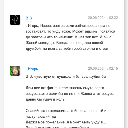
20.06.2024 в 02:22
В В
. Игорь, Нееее, завтра если заблокированных не
востановят, то уйду тоже. Может админы появятся
до завтра и что то изменят. А нет так нет. А вы с
Жаной молодцы. Всегда восхищался вашей
дружбой. на всега за тебя горой стояла и стоит
20.06.2024 в 02:15
. Игорь
В В, чувствую от души..ели бы врал..убил бы
Дим все ют фигня я сам знаешь смута всего
ресурса..это если бы не не я и Жанна этот ресурс
давно бы ушел в ноль.
Спасибо за пожелание..а тебе и за прошлый и
наступающий год ..
Держи мое пожелание..я может быть уйду в....
Радуй муз темы но...не увлекайся в