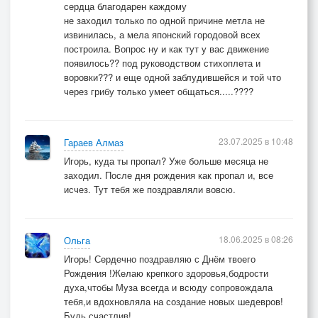
сердца благодарен каждому
не заходил только по одной причине метла не
извинилась, а мела японский городовой всех
построила. Вопрос ну и как тут у вас движение
появилось?? под руководством стихоплета и
воровки??? и еще одной заблудившейся и той что
через грибу только умеет общаться.....????
23.07.2025 в 10:48
Гараев Алмаз
Игорь, куда ты пропал? Уже больше месяца не
заходил. После дня рождения как пропал и, все
исчез. Тут тебя же поздравляли вовсю.
18.06.2025 в 08:26
Ольга
Игорь! Сердечно поздравляю с Днём твоего
Рождения !Желаю крепкого здоровья,бодрости
духа,чтобы Муза всегда и всюду сопровождала
тебя,и вдохновляла на создание новых шедевров!
Будь счастлив!