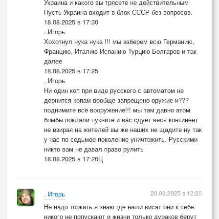
Украина и какого вы трясете не действительным
Пусть Украина входит в блок СССР без вопросов.
18.08.2025 в 17:30
. Игорь
Хохотнул нука нука !!! мы заберем всю Германию,
Францию, Италию Испанию Турцию Болгаров и так
далее
18.08.2025 в 17:25
. Игорь
Ни один коп при виде русского с автоматом не
дернится копам вообще запрещено оружие и???
поднимите всё вооружение!!! мы там давно атом
бомбы поклали пукните и вас сдует весь континент
не взирая на жителей вы же наших не щадите ну так
у нас по седьмое поколение уничтожить. Русскими
никто вам не давал право рулить
18.08.2025 в 17:20Ц
20.08.2025 в 12:20
. Игорь
Не надо торкать я знаю где наши висят они к себе
никого не попускают и жизни только дураков берут