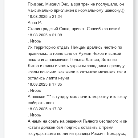
Призрак, Михаил Энс, а зря трек не послушали, он
максимально приближен к нормальному шансону.))
18.08.2025 в 21:24
Анна Р.
Сталинградский Саша, привет! Спасибо за визит!
18.08.2025 в 21:08
. Игорь
Их территорию отдать Немцам дрались честно по
правилам.. а говно шло от Румын Чехов и всякой
швали ипа наемников Польша Латвия, Эстония
Литва и фины и часть украины западники переведу
козлы вонючие..как жили в хатынках мазанках так и
остались лапти неучи
18.08.2025 в 17:35
. Игорь
А пшеков *** в тундру мох лечить морошку и клюкву
собирать всех
18.08.2025 в 17:32
. Игорь
А намм на срать на решения Пьяного беспалого и он
кстати должен бвл подпись оставить с тремя
государствами по линии границы Россия, Беларусь,