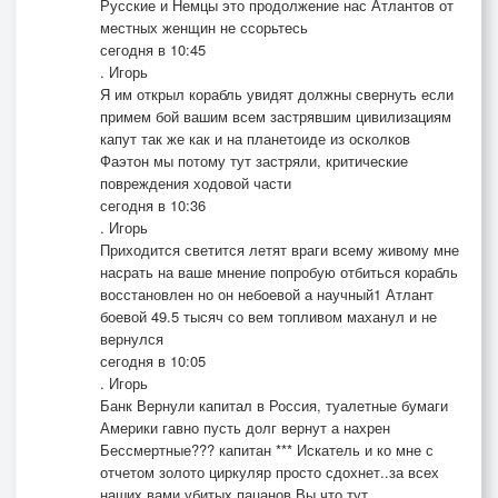
Русские и Немцы это продолжение нас Атлантов от
местных женщин не ссорьтесь
сегодня в 10:45
. Игорь
Я им открыл корабль увидят должны свернуть если
примем бой вашим всем застрявшим цивилизациям
капут так же как и на планетоиде из осколков
Фаэтон мы потому тут застряли, критические
повреждения ходовой части
сегодня в 10:36
. Игорь
Приходится светится летят враги всему живому мне
насрать на ваше мнение попробую отбиться корабль
восстановлен но он небоевой а научный1 Атлант
боевой 49.5 тысяч со вем топливом маханул и не
вернулся
сегодня в 10:05
. Игорь
Банк Вернули капитал в Россия, туалетные бумаги
Америки гавно пусть долг вернут а нахрен
Бессмертные??? капитан *** Искатель и ко мне с
отчетом золото циркуляр просто сдохнет..за всех
наших вами убитых пацанов Вы что тут