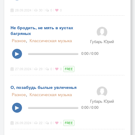
28.09.2024
30
0
0
|
|
|
Не бродить, не мять в кустах
багряных
Разное
,
Классическая музыка
Губарь Юрий
▶
0:00 / 0:00
27.09.2024
29
0
0
|
|
|
FREE
О, позабудь былые увлеченья
Разное
,
Классическая музыка
Губарь Юрий
▶
0:00 / 0:00
26.09.2024
22
0
1
|
|
|
FREE