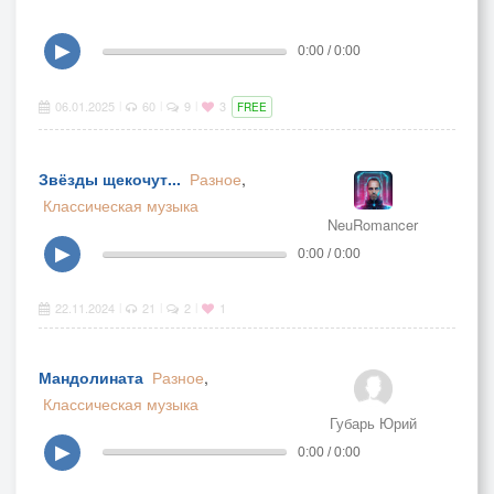
▶
0:00 / 0:00
06.01.2025
60
9
3
|
|
|
FREE
Звёзды щекочут...
Разное
,
Классическая музыка
NeuRomancer
▶
0:00 / 0:00
22.11.2024
21
2
1
|
|
|
Мандолината
Разное
,
Классическая музыка
Губарь Юрий
▶
0:00 / 0:00