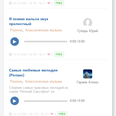
20.10.2024
25
0
0
|
|
|
FREE
Я помню вальса звук
прелестный
Разное
,
Классическая музыка
Губарь Юрий
▶
0:00 / 0:00
14.10.2024
28
0
0
|
|
|
FREE
Самые любимые мелодии
(Релакс)
Разное
,
Классическая музыка
Гараев Алмаз
Сборник самых красивых мелодий из
серии "Ночной Саксофон" из
коллекции Золотого фонда Радио
РОссии. Поможет вам восстановить
▶
0:00 / 0:00
душевное равновесие, теплый,
уютный комфорт для души!
13.10.2024
115
27
9
|
|
|
FREE