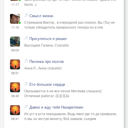
было...)
11:17
Смысл жизни.
Стрижаков Виктор , в очередной раз поклон. Вы (Ты) не
только обладатель прекрасного тенора но и оче
11:16
Прогуляться я решил
Высоцкая Галина, Спасибо
09:03
Песенка про поэтов
Анна Р., Анна спасибо!
08:51
Его большое сердце
Оказывается я не все песни Митяева слышал((
Отличная работа! ,👏👏👏👍
08:49
Давно я жду тебя Назаретянин
Из уст в уста передавали, Ведь явно где-то да приврали,
А мы за чистую монету, Всё хаваем, съедим
08:41