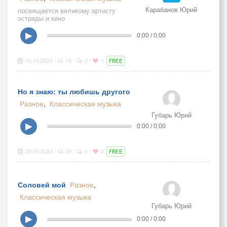
Карабанов Юрий
посвящается великому артисту
эстрады и кино
▶
0:00 / 0:00
10.10.2024
19
0
1
|
|
|
FREE
Но я знаю: ты любишь другого
Разное
,
Классическая музыка
Губарь Юрий
▶
0:00 / 0:00
29.09.2024
29
0
0
|
|
|
FREE
Соловей мой
Разное
,
Классическая музыка
Губарь Юрий
▶
0:00 / 0:00