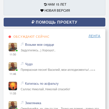
НАМ 15 ЛЕТ
НОВАЯ ВЕРСИЯ
ПОМОЩЬ ПРОЕКТУ
ЛЕНТА
ОБСУЖДАЮТ СЕЙЧАС
Возьми мое сердце
Задуэтились...) Хорошо!..
11:50
Чудо
Прекрасная песня! Василий, мои аплодисменты!..+++
11:46
Катилась по асфальту
Саллас Николай, Николай спасибо!
11:33
Земляника
Qwertysvetka, ну, где-то так... Точно не помню - давно это