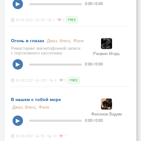
▶
0:00 / 0:00
24.08.2022
38
0
0
|
|
|
FREE
Огонь в глазах
Джаз, блюз
,
Фанк
Ремастеринг магнитофонной записи
с портативного кассетника
Ржавин Игорь
одноимённой песни 1993 года
▶
0:00 / 0:00
02.08.2022
235
6
3
|
|
|
FREE
В нашем с тобой море
Джаз, блюз
,
Фанк
Филонов Вадим
▶
0:00 / 0:00
02.08.2022
59
10
7
|
|
|