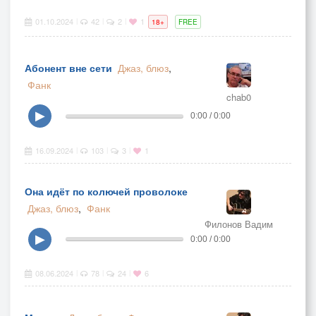
01.10.2024
42
2
1
|
|
|
18+
FREE
Абонент вне сети
Джаз, блюз
,
Фанк
chab0
▶
0:00 / 0:00
16.09.2024
103
3
1
|
|
|
Она идёт по колючей проволоке
Джаз, блюз
,
Фанк
Филонов Вадим
▶
0:00 / 0:00
08.06.2024
78
24
6
|
|
|