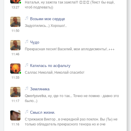
Наталья, ну зажгла так зажгла!!! 👏👏👏 (Текст бы ещё,
чтоб подпевать))
13:27
Возьми мое сердце
Задуэтились...) Хорошо!..
11:50
Чудо
Прекрасная песня! Василий, мои аплодисменты!..+++
11:46
Катилась по асфальту
Саллас Николай, Николай спасибо!
11:33
Земляника
Qwertysvetka, ну, где-то так... Точно не помню - давно это
было...)
11:17
Смысл жизни.
Стрижаков Виктор , в очередной раз поклон. Вы (Ты) не
только обладатель прекрасного тенора но и оче
11:16