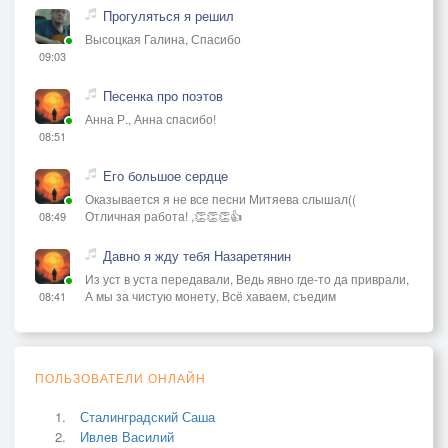
Прогуляться я решил
Высоцкая Галина, Спасибо
09:03
Песенка про поэтов
Анна Р., Анна спасибо!
08:51
Его большое сердце
Оказывается я не все песни Митяева слышал((
Отличная работа! ,👏👏👏👍
08:49
Давно я жду тебя Назаретянин
Из уст в уста передавали, Ведь явно где-то да приврали,
А мы за чистую монету, Всё хаваем, съедим
08:41
ПОЛЬЗОВАТЕЛИ ОНЛАЙН
Сталинградский Саша
Ивлев Василий