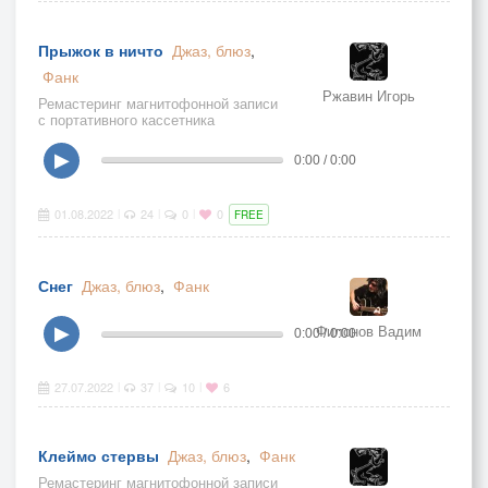
Прыжок в ничто
Джаз, блюз
,
Фанк
Ржавин Игорь
Ремастеринг магнитофонной записи
с портативного кассетника
одноимённой песни 1991 года
▶
0:00 / 0:00
01.08.2022
24
0
0
|
|
|
FREE
Снег
Джаз, блюз
,
Фанк
Филонов Вадим
▶
0:00 / 0:00
27.07.2022
37
10
6
|
|
|
Клеймо стервы
Джаз, блюз
,
Фанк
Ремастеринг магнитофонной записи