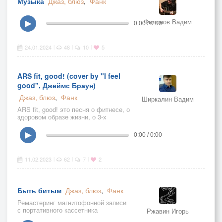
Музыка
Джаз, блюз
,
Фанк
Филонов Вадим
▶
0:00 / 0:00
24.01.2024
48
10
5
|
|
|
ARS fit, good! (cover by "I feel
good", Джеймс Браун)
Джаз, блюз
,
Фанк
Ширкалин Вадим
ARS fit, good! это песня о фитнесе, о
здоровом образе жизни, о 3-х
этажном фитнес-центре (особняке)
ARS fit в Коломне в который я
▶
0:00 / 0:00
регулярно хожу на сегодняшний
день по 5-6 раз в неделю с целью
убрать
11.02.2023
62
7
2
|
|
|
Быть битым
Джаз, блюз
,
Фанк
Ремастеринг магнитофонной записи
с портативного кассетника
Ржавин Игорь
одноимённой песни 1995 года