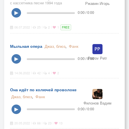
с кассетника песни 1994 года
Ржавин Игорь
▶
0:00 / 0:00
06.07.2022
25
2
1
|
|
|
FREE
Мыльная опера
Джаз, блюз
,
Фанк
Petrov Petr
▶
0:00 / 0:00
14.06.2022
42
4
2
|
|
|
Она идёт по колючей проволоке
Джаз, блюз
,
Фанк
Филонов Вадим
▶
0:00 / 0:00
20.05.2022
66
23
13
|
|
|