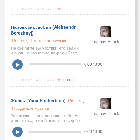
08.08.2025
25
1
1
|
|
|
Паровозик любви (Aleksandr
Berezhnyj)
Разное
,
Продакшн музыка
Toptaev Ermek
Не сжигайте вы мостики Что вели к
любви Не разносите искрами Свет
мечты и надежды
▶
0:00 / 0:00
03.08.2025
31
6
3
|
|
|
FREE
Жизнь (Yana Shcherbina)
Разное
,
Продакшн музыка
Toptaev Ermek
Эта жизнь — она дарована тебе, Не
для страха, а чтоб пылать в судьбе.
▶
0:00 / 0:00