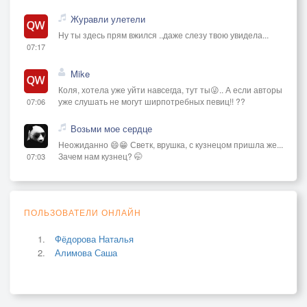
Журавли улетели
Ну ты здесь прям вжился ..даже слезу твою увидела...
07:17
Mike
Коля, хотела уже уйти навсегда, тут ты😜.. А если авторы
уже слушать не могут ширпотребных певиц!! ??
07:06
Возьми мое сердце
Неожиданно 😄😁 Светк, врушка, с кузнецом пришла же...
Зачем нам кузнец? 🤭
07:03
ПОЛЬЗОВАТЕЛИ ОНЛАЙН
Фёдорова Наталья
Алимова Саша