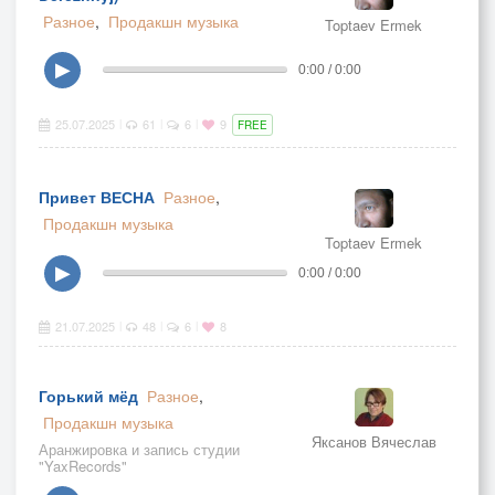
Разное
,
Продакшн музыка
Toptaev Ermek
▶
0:00 / 0:00
25.07.2025
61
6
9
|
|
|
FREE
Привет ВЕСНА
Разное
,
Продакшн музыка
Toptaev Ermek
▶
0:00 / 0:00
21.07.2025
48
6
8
|
|
|
Горький мёд
Разное
,
Продакшн музыка
Яксанов Вячеслав
Аранжировка и запись студии
"YaxRecords"