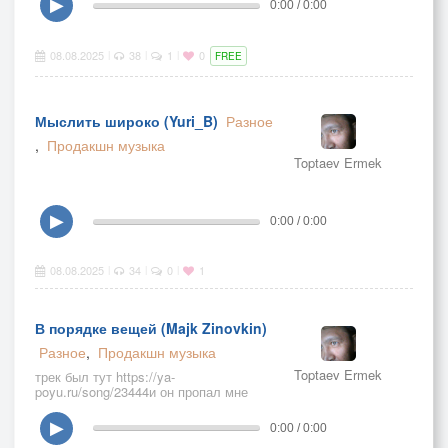
▶
0:00 / 0:00
08.08.2025
38
1
0
|
|
|
FREE
Мыслить широко (Yuri_B)
Разное
,
Продакшн музыка
Toptaev Ermek
▶
0:00 / 0:00
08.08.2025
34
0
1
|
|
|
В порядке вещей (Majk Zinovkin)
Разное
,
Продакшн музыка
Toptaev Ermek
трек был тут https://ya-
poyu.ru/song/23444и он пропал мне
понравился текст и его спела для
меня ИИ.Надеюсь и для ВАС.
▶
0:00 / 0:00