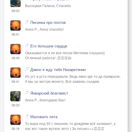
Высоцкая Галина, Спасибо
09:03
Песенка про поэтов
Анна Р., Анна спасибо!
08:51
Его большое сердце
Оказывается я не все песни Митяева слышал((
Отличная работа! ,👏👏👏👍
08:49
Давно я жду тебя Назаретянин
Из уст в уста передавали, Ведь явно где-то да приврали,
А мы за чистую монету, Всё хаваем, съедим
08:41
Январский благовест
Анна Р., благодарю Вас!
08:23
Маловато лета
То жара под 30 с лишним, то дождями всё заливает, у
нас вот такое жуткое лето ) За песню+++👏👏👏
08:18