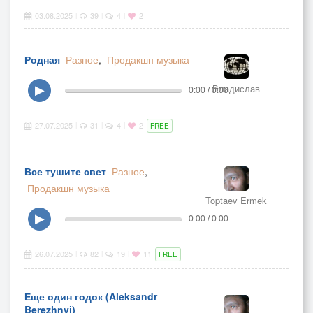
03.08.2025
39
4
2
|
|
|
Родная
Разное
,
Продакшн музыка
Владислав
▶
0:00 / 0:00
27.07.2025
31
4
2
|
|
|
FREE
Все тушите свет
Разное
,
Продакшн музыка
Toptaev Ermek
▶
0:00 / 0:00
26.07.2025
82
19
11
|
|
|
FREE
Еще один годок (Aleksandr
Berezhnyj)