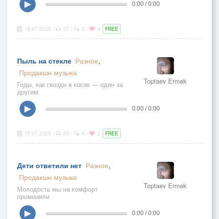
▶
0:00 / 0:00
18.07.2025
27
2
4
|
|
|
FREE
Пыль на стекле
Разное
,
Продакшн музыка
Toptaev Ermek
Годы, как гвозди в косяк — один за
другим.
▶
0:00 / 0:00
15.07.2025
50
4
2
|
|
|
FREE
Дети ответили нет
Разное
,
Продакшн музыка
Toptaev Ermek
Молодость мы на комфорт
променяли
▶
0:00 / 0:00