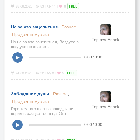
28.06.2025
83
11
8
|
|
|
FREE
Не за что зацепиться.
Разное
,
Продакшн музыка
Toptaev Ermek
Но не за что зацепиться, Воздуха в
воздухе не хватает.
▶
0:00 / 0:00
24.06.2025
92
8
5
|
|
|
FREE
Заблудшие души.
Разное
,
Продакшн музыка
Toptaev Ermek
Горе тем, кто шёл на запад, и не
верил в расцвет солнца. Эта
музыкальная композиция — не
просто песня, а откровение двух
▶
0:00 / 0:00
голосов, затерянных между тьмой и
спасением. Путники словно, бредут
п
|
|
|