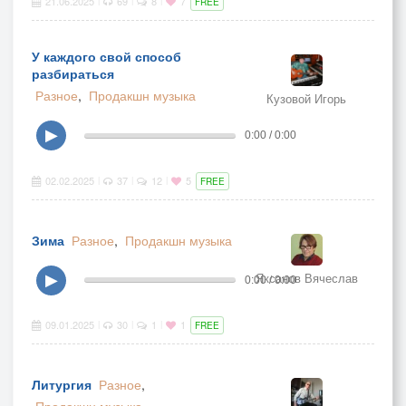
21.06.2025
69
8
7
FREE
У каждого свой способ
разбираться
Разное
,
Продакшн музыка
Кузовой Игорь
▶
0:00 / 0:00
02.02.2025
37
12
5
|
|
|
FREE
Зима
Разное
,
Продакшн музыка
Яксанов Вячеслав
▶
0:00 / 0:00
09.01.2025
30
1
1
|
|
|
FREE
Литургия
Разное
,