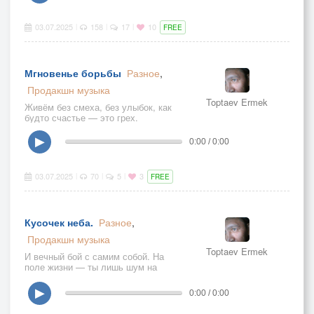
03.07.2025
158
17
10
|
|
|
FREE
Мгновенье борьбы
Разное
,
Продакшн музыка
Toptaev Ermek
Живём без смеха, без улыбок, как
будто счастье — это грех.
▶
0:00 / 0:00
03.07.2025
70
5
3
|
|
|
FREE
Кусочек неба.
Разное
,
Продакшн музыка
Toptaev Ermek
И вечный бой с самим собой. На
поле жизни — ты лишь шум на
диком фоне бури.
▶
0:00 / 0:00