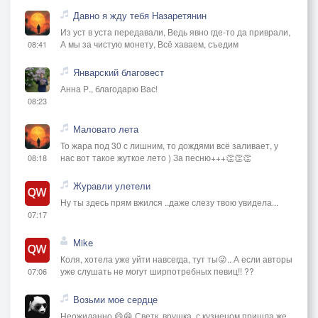
Давно я жду тебя Назаретянин
Из уст в уста передавали, Ведь явно где-то да приврали,
А мы за чистую монету, Всё хаваем, съедим
08:41
Январский благовест
Анна Р., благодарю Вас!
08:23
Маловато лета
То жара под 30 с лишним, то дождями всё заливает, у
нас вот такое жуткое лето ) За песню+++👏👏👏
08:18
Журавли улетели
Ну ты здесь прям вжился ..даже слезу твою увидела...
07:17
Mike
Коля, хотела уже уйти навсегда, тут ты😜.. А если авторы
уже слушать не могут ширпотребных певиц!! ??
07:06
Возьми мое сердце
Неожиданно 😄😁 Светк, врушка, с кузнецом пришла же...