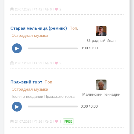
26.07.2025
42
0
2
|
|
|
Старая мельница (ремикс)
Поп
,
Эстрадная музыка
Отрадный Иван
▶
0:00 / 0:00
23.07.2025
99
3
2
|
|
|
Пражский торт
Поп
,
Эстрадная музыка
Малинский Геннадий
Песня о поедании Пражского торта
▶
0:00 / 0:00
21.07.2025
26
2
1
|
|
|
FREE