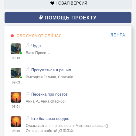
НОВАЯ ВЕРСИЯ
ПОМОЩЬ ПРОЕКТУ
ЛЕНТА
ОБСУЖДАЮТ СЕЙЧАС
Чудо
Вася Привет+
09:13
Прогуляться я решил
Высоцкая Галина, Спасибо
09:03
Песенка про поэтов
Анна Р., Анна спасибо!
08:51
Его большое сердце
Оказывается я не все песни Митяева слышал((
Отличная работа! ,👏👏👏👍
08:49