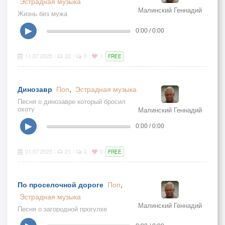
Эстрадная музыка
Малинский Геннадий
Жизнь без мужа
▶
0:00 / 0:00
11.07.2025
22
0
1
|
|
|
FREE
Динозавр
Поп
,
Эстрадная музыка
Песня о динозавре который бросил
охоту
Малинский Геннадий
▶
0:00 / 0:00
01.07.2025
21
0
0
|
|
|
FREE
По проселочной дороге
Поп
,
Эстрадная музыка
Малинский Геннадий
Песня о загородной прогулке