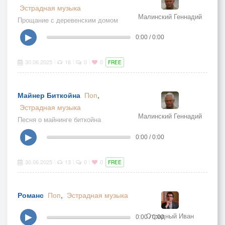
Эстрадная музыка
Малинский Геннадий
Прощание с деревенским домом
▶
0:00 / 0:00
30.06.2025
16
0
0
|
|
|
FREE
Майнер Биткойна
Поп
,
Эстрадная музыка
Малинский Геннадий
Песня о майнинге биткойна
▶
0:00 / 0:00
30.06.2025
13
0
0
|
|
|
FREE
Романс
Поп
,
Эстрадная музыка
Отрадный Иван
▶
0:00 / 0:00