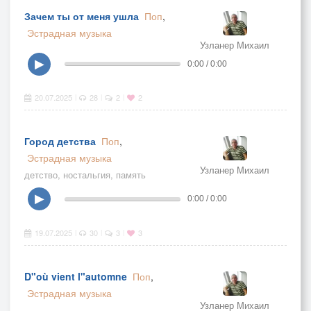
Зачем ты от меня ушла
Поп
,
Эстрадная музыка
Узланер Михаил
▶
0:00 / 0:00
20.07.2025
28
2
2
|
|
|
Город детства
Поп
,
Эстрадная музыка
Узланер Михаил
детство, ностальгия, память
▶
0:00 / 0:00
19.07.2025
30
3
3
|
|
|
D"où vient l"automne
Поп
,
Эстрадная музыка
Узланер Михаил