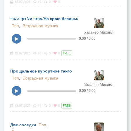
13.07.2025
16
0
0
|
|
|
עומד על סף האור/На краю бездны/
Поп
,
Эстрадная музыка
Узланер Михаил
▶
0:00 / 0:00
13.07.2025
16
0
0
|
|
|
FREE
Прощальное курортное танго
Поп
,
Эстрадная музыка
Узланер Михаил
▶
0:00 / 0:00
13.07.2025
19
0
0
|
|
|
FREE
Две соседки
Поп
,