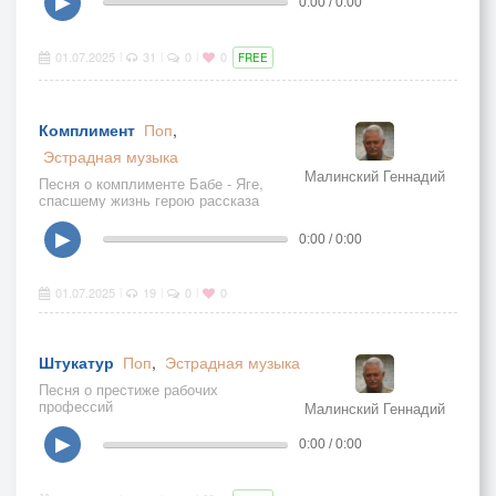
▶
0:00 / 0:00
01.07.2025
31
0
0
|
|
|
FREE
Комплимент
Поп
,
Эстрадная музыка
Малинский Геннадий
Песня о комплименте Бабе - Яге,
спасшему жизнь герою рассказа
▶
0:00 / 0:00
01.07.2025
19
0
0
|
|
|
Штукатур
Поп
,
Эстрадная музыка
Песня о престиже рабочих
профессий
Малинский Геннадий
▶
0:00 / 0:00