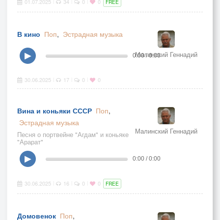
01.07.2025
34
0
0
|
|
|
FREE
В кино
Поп
,
Эстрадная музыка
Малинский Геннадий
▶
0:00 / 0:00
30.06.2025
17
0
0
|
|
|
Вина и коньяки СССР
Поп
,
Эстрадная музыка
Малинский Геннадий
Песня о портвейне "Агдам" и коньяке
"Арарат"
▶
0:00 / 0:00
30.06.2025
16
0
0
|
|
|
FREE
Домовенок
Поп
,