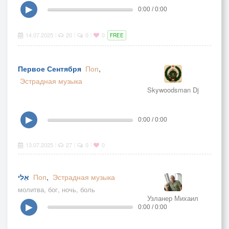
▶
0:00 / 0:00
14.07.2025
20
0
0
|
|
|
FREE
Первое Сентября
Поп
,
Эстрадная музыка
Skywoodsman Dj
▶
0:00 / 0:00
13.07.2025
27
0
0
|
|
|
אֵלִי
Поп
,
Эстрадная музыка
молитва, бог, ночь, боль
Узланер Михаил
▶
0:00 / 0:00