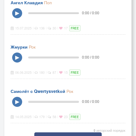
Ангел Клавдия
Поп
▶
0:00 / 0:00
15.07.2025
136
30
17
|
|
|
FREE
Жмурки
Рок
▶
0:00 / 0:00
06.06.2025
180
87
15
|
|
|
FREE
Самолёт с Qwertysvetkой
Рок
▶
0:00 / 0:00
14.05.2025
179
58
23
|
|
|
FREE
авторский порядок