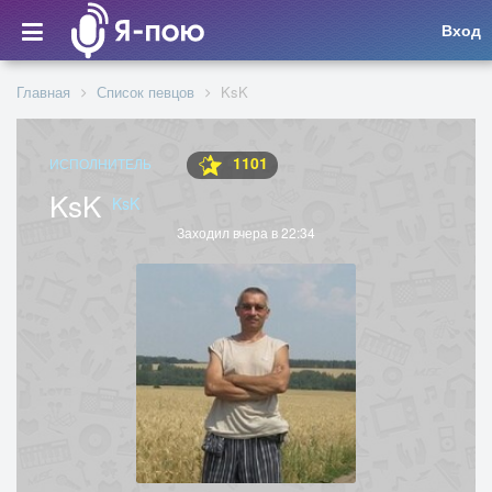
Вход
Главная
Список певцов
KsK
1101
ИСПОЛНИТЕЛЬ
KsK
KsK
Заходил вчера в 22:34