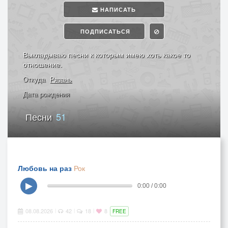
НАПИСАТЬ
ПОДПИСАТЬСЯ
Выкладываю песни к которым имею хоть какое то
отношение.
Откуда
Рязань
Дата рождения
Песни
51
Любовь на раз
Рок
▶
0:00 / 0:00
08.08.2026
42
18
8
|
|
|
FREE