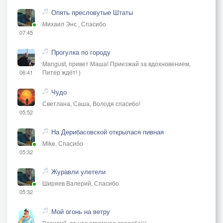
Опять пресловутые Штаты
Михаил Энс , Спасибо
07:45
Прогулка по городу
Mangust, привет Маша! Приезжай за вдохновением,
Питер ждёт! )
06:41
Чудо
Светлана, Саша, Володя спасибо!
05:52
На Дерибасовской открылася пивная
Mike, Спасибо
05:32
Журавли улетели
Ширяев Валерий, Спасибо
05:32
Мой огонь на ветру
Василий, от нас огромное спасибо)))