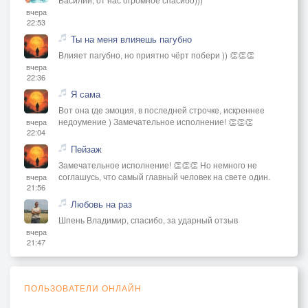
вчера
22:53
Ты на меня влияешь пагубно
Влияет пагубно, но приятно чёрт побери )) 👏👏👏
вчера
22:36
Я сама
Вот она где эмоция, в последней строчке, искреннее
недоумение ) Замечательное исполнение! 👏👏👏
вчера
22:04
Пейзаж
Замечательное исполнение! 👏👏👏 Но немного не
соглашусь, что самый главный человек на свете один.
вчера
21:56
Любовь на раз
Шпень Владимир, спасибо, за ударный отзыв
вчера
21:47
ПОЛЬЗОВАТЕЛИ ОНЛАЙН