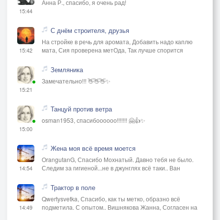
Анна Р., спасибо, я очень рад!
15:44
С днём строителя, друзья
На стройке в речь для аромата, Добавить надо каплю
мата, Сия проверена метОда, Так лучше спорится
15:42
Земляника
Замечательно!!! 👋👋👋✨
15:21
Танцуй против ветра
osman1953, спасибоооооо!!!!!!! 🤗👍✨
15:00
Жена моя всё время моется
OrangutanG, Спасибо Мохнатый. Давно тебя не было.
Следим за гигиеной...не в джунглях всё таки.. Ван
14:54
Трактор в поле
Qwertysvetka, Спасибо, как ты метко, образно всё
подметила. С опытом.. Вишнякова Жанна, Согласен на
14:49