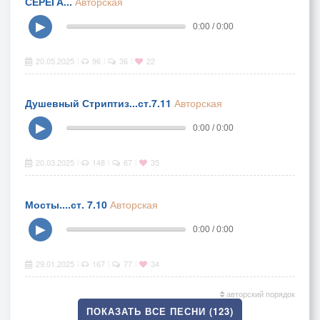
СЕРЁГА...
Авторская
▶
0:00 / 0:00
20.05.2025
96
36
22
|
|
|
Душевный Стриптиз...ст.7.11
Авторская
▶
0:00 / 0:00
20.03.2025
148
67
35
|
|
|
Мосты....ст. 7.10
Авторская
▶
0:00 / 0:00
29.01.2025
167
77
34
|
|
|
авторский порядок
ПОКАЗАТЬ ВСЕ ПЕСНИ (123)