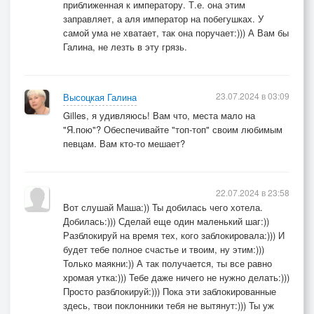
приближенная к императору. Т.е. она этим
заправляет, а аля император на побегушках. У
самой ума не хватает, так она поручает:))) А Вам бы
Галина, не лезть в эту грязь.
23.07.2024 в 03:09
Высоцкая Галина
Gilles, я удивляюсь! Вам что, места мало на
"Я.пою"? Обеспечивайте "топ-топ" своим любимым
певцам. Вам кто-то мешает?
22.07.2024 в 23:58
Вот слушай Маша:)) Ты добилась чего хотела.
Добилась:))) Сделай еще один маленький шаг:))
Разблокируй на время тех, кого заблокировала:))) И
будет тебе полное счастье и твоим, ну этим:)))
Только маякни:)) А так получается, ты все равно
хромая утка:))) Тебе даже ничего не нужно делать:)))
Просто разблокируй:))) Пока эти заблокированные
здесь, твои поклонники тебя не вытянут:))) Ты уж