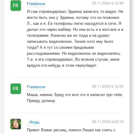
29.11.2024 в 12:48
Freelancer
Я сам спровоцировал Эдмина записать то видео. Не
могло быть оно у Эдмина, потому что он позвонил
Л., как и я. Ее телефоны легко находятся в сети. Я
делал это через вайбер. Но она есть и в ватсапе и в
телеграмме. Конечно же он тогда и не думал
записывать видеозвонок. Зачем ээто ему было
тогда? А я тут со своими бредовыми
расследованиями. Но видеозвонок не видеозапись.
Т.е. я его спровоцировал. Во всяком случае, меня
врядли кто-нибудь в этом переубедит.
29.11.2024 в 12:35
Freelancer
Маша, извини. Бред это все что я написал про тебя.
Приеду допишу
06.11.2024 в 02:19
. Игорь
Привет Взмах ресниц..помоги Лешке как снять с