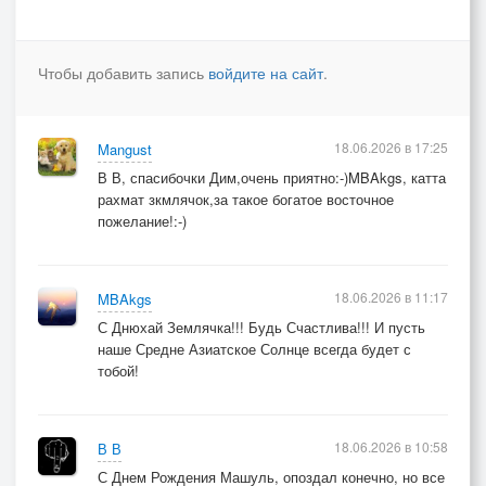
Чтобы добавить запись
войдите на сайт
.
18.06.2026 в 17:25
Mangust
В В, спасибочки Дим,очень приятно:-)MBAkgs, катта
рахмат зкмлячок,за такое богатое восточное
пожелание!:-)
18.06.2026 в 11:17
MBAkgs
С Днюхай Землячка!!! Будь Счастлива!!! И пусть
наше Средне Азиатское Солнце всегда будет с
тобой!
18.06.2026 в 10:58
В В
С Днем Рождения Машуль, опоздал конечно, но все