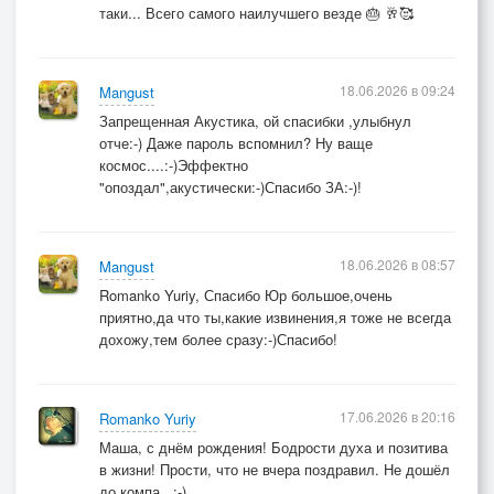
таки... Всего самого наилучшего везде 🎂 🥂🥰
18.06.2026 в 09:24
Mangust
Запрещенная Акустика, ой спасибки ,улыбнул
отче:-) Даже пароль вспомнил? Ну ваще
космос....:-)Эффектно
"опоздал",акустически:-)Спасибо ЗА:-)!
18.06.2026 в 08:57
Mangust
Romanko Yuriy, Спасибо Юр большое,очень
приятно,да что ты,какие извинения,я тоже не всегда
дохожу,тем более сразу:-)Спасибо!
17.06.2026 в 20:16
Romanko Yuriy
Маша, с днём рождения! Бодрости духа и позитива
в жизни! Прости, что не вчера поздравил. Не дошёл
до компа...:-)