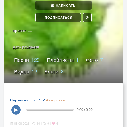
НАПИСАТЬ
ПОДПИСАТЬСЯ
привет......
Дата рождения
Песни
123
Плейлисты
1
Фото
7
Видео
12
Блоги
2
Парадокс... ст.5.2
Авторская
▶
0:00 / 0:00
08.08.2026
16
9
6
|
|
|