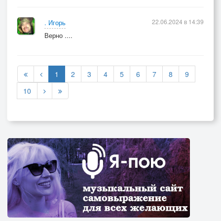
22.06.2024 в 14:39
. Игорь
Верно ....
1
2
3
4
5
6
7
8
9
10