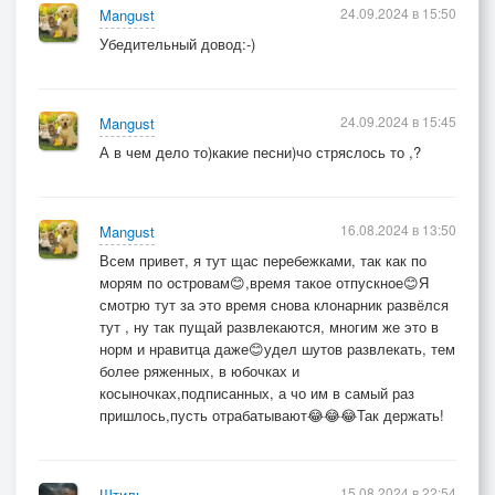
24.09.2024 в 15:50
Mangust
Убедительный довод:-)
24.09.2024 в 15:45
Mangust
А в чем дело то)какие песни)чо стряслось то ,?
16.08.2024 в 13:50
Mangust
Всем привет, я тут щас перебежками, так как по
морям по островам😊,время такое отпускное😊Я
смотрю тут за это время снова клонарник развёлся
тут , ну так пущай развлекаются, многим же это в
норм и нравитца даже😊удел шутов развлекать, тем
более ряженных, в юбочках и
косыночках,подписанных, а чо им в самый раз
пришлось,пусть отрабатывают😂😂😂Так держать!
15.08.2024 в 22:54
Штиль