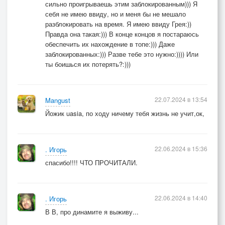
сильно проигрываешь этим заблокированным))) Я
себя не имею ввиду, но и меня бы не мешало
разблокировать на время. Я имею ввиду Грея:))
Правда она такая:))) В конце концов я постараюсь
обеспечить их нахождение в топе:))) Даже
заблокированных:))) Разве тебе это нужно:)))) Или
ты боишься их потерять?:)))
22.07.2024 в 13:54
Mangust
Йожик uasia, по ходу ничему тебя жизнь не учит,ок,
22.06.2024 в 15:36
. Игорь
спасибо!!!! ЧТО ПРОЧИТАЛИ.
22.06.2024 в 14:40
. Игорь
В В, про динамите я выживу...