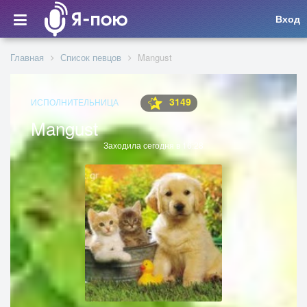
Вход
Главная
Список певцов
Mangust
3149
ИСПОЛНИТЕЛЬНИЦА
Mangust
Заходила сегодня в 16:28