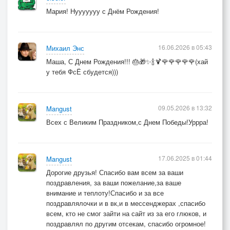
Мария! Нууууууу с Днём Рождения!
16.06.2026 в 05:43
Михаил Энс
Маша, С Днем Рождения!!! 🎂🎁✨🍾🍹🌹🌹🌹🌹🌹(хай
у тебя ФсЁ сбудется)))
09.05.2026 в 13:32
Mangust
Всех с Великим Праздником,с Днем Победы!Уррра!
17.06.2025 в 01:44
Mangust
Дорогие друзья! Спасибо вам всем за ваши
поздравления, за ваши пожелание,за ваше
внимание и теплоту!Спасибо и за все
поздравлялочки и в вк,и в мессенджерах ,спасибо
всем, кто не смог зайти на сайт из за его глюков, и
поздравлял по другим отсекам, спасибо огромное!