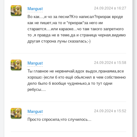
24.09.2024 в 16:27
Mangust
Во как...,и чо за песни?Кто написал?призрак вроде
как не пишет,на то и "призрак"за него ии
старается....или караоке...чо там такого запретного
то ,я правда не в теме,да и страница черная,видимо
другая сторона луны сказалась;-)
24.09.2024 в 15:58
Mangust
Ты главное не нервничай,вдох выдох,пранаяма,все
хорошо:-)если б кто ещё обьяснил в чем собственно
дело было б вообще чудненько,а то тут одни
ребусы....
24.09.2024 в 15:52
Mangust
Просто спросила,что случилось...