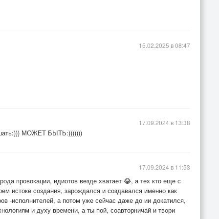
15.02.2025 в 08:47
17.09.2024 в 13:38
шать:))) МОЖЕТ БЫТЬ:)))))))
17.09.2024 в 11:53
рода провокации, идиотов везде хватает 😂, а тех кто еще с
оем истоке создания, зарождался и создавался именно как
ров -исполнителей, а потом уже сейчас даже до ии докатился,
ехнологиям и духу времени, а ты пой, соавторничай и твори