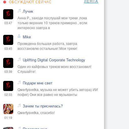
ЛЕНТА
ОБСУЖДАЮТ СЕЙЧАС
Лучик
Анна Р., заходи послушай мои треки ,пока
только верхние 10 треков примерно , если
03:47
интересно завтра в
Mike
Проведена большая работа, завтра
восстановлю остальные! Мои треки!
03:45
Uplifting Digital Corporate Technology
Один из кайфовых треков моих восстановил!
Слушайте!
03:39
Подари мне свет
Qwertysvetka, музыка не может убить автора) ИИ
пофиг) Они все равно не музыканты
02:33
Зачем ты приснилась?
Qwertysvetka, спасибо!
01:19
Подарите мне...