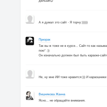
дальше😊
А я думал это сайт - Я торчу:))))))
Призрак
Так вы ж тоже не в курсе... Сайт-то как назыв
пою" :))
Он изначально должен был быть караоке-сайт
Не, ну мне ИИ тоже нравится:))) И караошники то
Вишнякова Жанна
Ясно... не обращайте внимания.