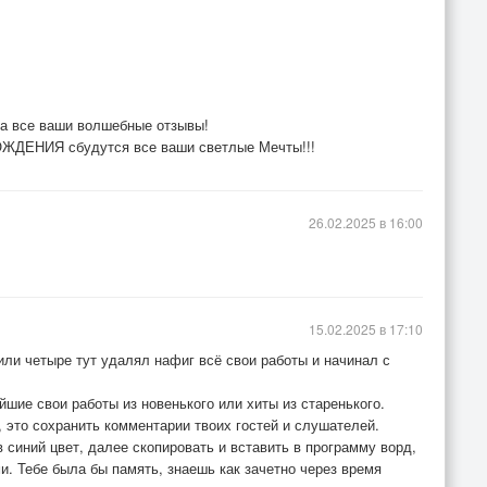
за все ваши волшебные отзывы!
ЖДЕНИЯ сбудутся все ваши светлые Мечты!!!
26.02.2025 в 16:00
15.02.2025 в 17:10
 или четыре тут удалял нафиг всё свои работы и начинал с
йшие свои работы из новенького или хиты из старенького.
 это сохранить комментарии твоих гостей и слушателей.
 синий цвет, далее скопировать и вставить в программу ворд,
и. Тебе была бы память, знаешь как зачетно через время