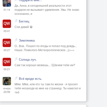
Да, Анна, в сегодняшней реальности этот
подарок не вызывает удивления. Увы. Не знаю:
01:14
осознанно, и
Беглец
Спи давай 😁
00:41
Земляника
О.. Вов.. Пошел по ягоды и попал под дождь...
Наше. Помолого-Метеорологическое...))+++
00:27
Солнца луч.
Сам так хорошо можешь... 🤔Зачем тебе ии?
00:21
Всё вроде есть.
Mike. Mike, или кто ты там по жизни - я просил
тебя незаходи ко мне на страницу. Ты накатил и
вчера
23:59
теб