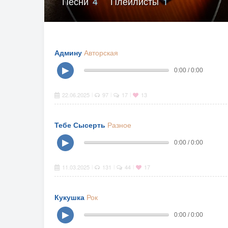
Песни
4
Плейлисты
1
Админу
Авторская
▶
0:00 / 0:00
22.06.2025
97
17
13
|
|
|
Тебе Сысерть
Разное
▶
0:00 / 0:00
11.03.2025
131
44
17
|
|
|
Кукушка
Рок
▶
0:00 / 0:00