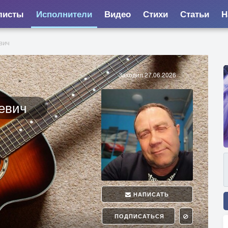
листы
Исполнители
Видео
Стихи
Статьи
Н
вич
Заходил 27.06.2026
евич
НАПИСАТЬ
ПОДПИСАТЬСЯ