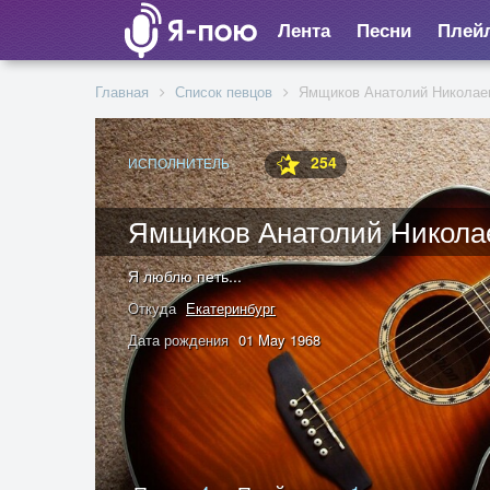
Лента
Песни
Плей
Главная
Список певцов
Ямщиков Анатолий Николае
254
ИСПОЛНИТЕЛЬ
Ямщиков Анатолий Никола
Я люблю петь...
Откуда
Екатеринбург
Дата рождения
01 May 1968