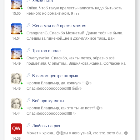
Земляника
Клёво. Чтоб такую прелесть написать надо быть хоть
немного но романтиком. 9+++
15:00
Жена моя всё время моется
OrangutanG, Спасибо Мохнатый. Давно тебя не было.
Следим за гигиеной...не в джунглях всё таки.. Ван
14:54
Трактор в поле
Qwertysvetka, Спасибо, как ты метко, образно всё
подметила. С опытом.. Вишнякова Жанна, Согласен на
14:49
В самом центре шторма
Фролов Владимир, да, копнули!!! 😃✨
Спасибоооооооооооо!!!!! 🤗👍✨
14:46
Всё про куплеты
Фролов Владимир, как это ты не поэт? 😃✨
Спасибоооооооооооо!!!!!! ✨
14:44
Любовь на раз
Может и хрюка.. 🙄🤔ты у него узнай, кто это, хотя бы.. 😜
14:38