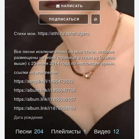
НАПИСАТЬ
ПОДПИСАТЬСЯ
Стихи мои. https://stihi.ru/avtor/algera
Все песни исключительно на мои стихи, которые
размещены на моей странице в стихи.ру (ссылка
выше) с 25 июня 2014 года по настоящее время.
ссылки на мои песни
https://song.link/i/1865470533
https://album.link/i/1856047766
https://album.link/i/1855392557
https://album.link/i/1870258160
Дата рождения
Песни
204
Плейлисты
1
Видео
12