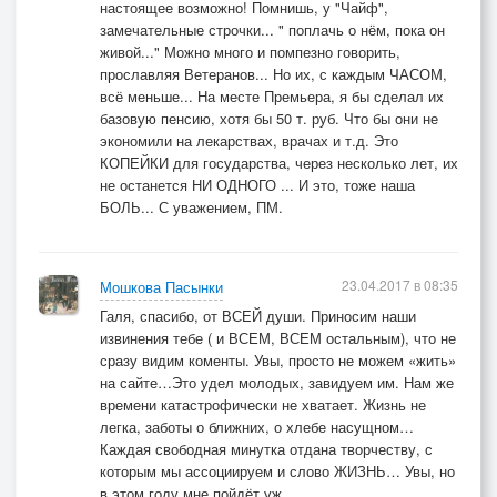
настоящее возможно! Помнишь, у "Чайф",
замечательные строчки... " поплачь о нём, пока он
живой..." Можно много и помпезно говорить,
прославляя Ветеранов... Но их, с каждым ЧАСОМ,
всё меньше... На месте Премьера, я бы сделал их
базовую пенсию, хотя бы 50 т. руб. Что бы они не
экономили на лекарствах, врачах и т.д. Это
КОПЕЙКИ для государства, через несколько лет, их
не останется НИ ОДНОГО ... И это, тоже наша
БОЛЬ... С уважением, ПМ.
23.04.2017 в 08:35
Мошкова Пасынки
Галя, спасибо, от ВСЕЙ души. Приносим наши
извинения тебе ( и ВСЕМ, ВСЕМ остальным), что не
сразу видим коменты. Увы, просто не можем «жить»
на сайте…Это удел молодых, завидуем им. Нам же
времени катастрофически не хватает. Жизнь не
легка, заботы о ближних, о хлебе насущном…
Каждая свободная минутка отдана творчеству, с
которым мы ассоциируем и слово ЖИЗНЬ… Увы, но
в этом году мне пойдёт уж