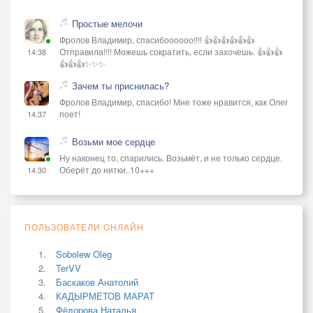
Простые мелочи
Фролов Владимир, спасибоооооо!!!! 👍👍👍👍👍👍
Отправила!!!! Можешь сократить, если захочешь. 👍👍👍
14:38
👍👍👍✨✨✨
Зачем ты приснилась?
Фролов Владимир, спасибо! Мне тоже нравится, как Олег
поет!
14:37
Возьми мое сердце
Ну наконец то, спарились. Возьмёт, и не только сердце.
Оберёт до нитки..10+++
14:30
ПОЛЬЗОВАТЕЛИ ОНЛАЙН
Sobolew Oleg
TerVV
Баскаков Анатолий
КАДЫРМЕТОВ МАРАТ
Фёдорова Наталья