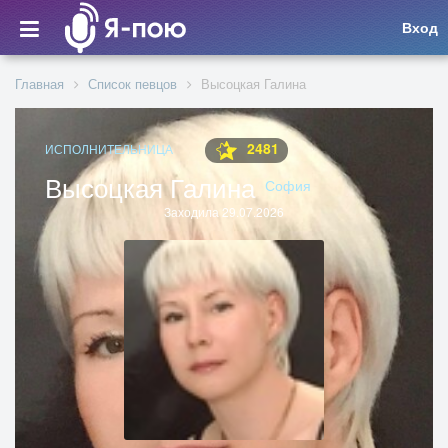
Вход
Главная
Список певцов
Высоцкая Галина
2481
ИСПОЛНИТЕЛЬНИЦА
Высоцкая Галина
София
Заходила 29.07.2026