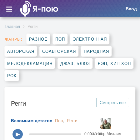
Вход
Главная
Регги
РАЗНОЕ
ПОП
ЭЛЕКТРОННАЯ
ЖАНРЫ:
АВТОРСКАЯ
СОАВТОРСКАЯ
НАРОДНАЯ
МЕЛОДЕКЛАМАЦИЯ
ДЖАЗ, БЛЮЗ
РЭП, ХИП-ХОП
РОК
Регги
Смотреть все
Вспомним детство
Поп
,
Регги
Узланер Михаил
▶
0:00 / 0:00