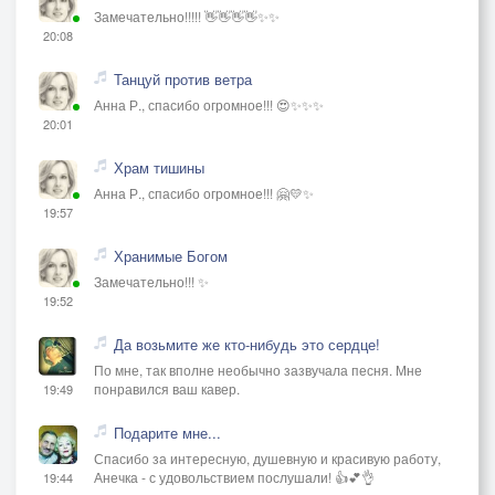
Замечательно!!!!! 👋👋👋👋✨✨
20:08
Танцуй против ветра
Анна Р., спасибо огромное!!! 😍✨✨✨
20:01
Храм тишины
Анна Р., спасибо огромное!!! 🤗💛✨
19:57
Хранимые Богом
Замечательно!!! ✨
19:52
Да возьмите же кто-нибудь это сердце!
По мне, так вполне необычно зазвучала песня. Мне
понравился ваш кавер.
19:49
Подарите мне...
Спасибо за интересную, душевную и красивую работу,
Анечка - с удовольствием послушали! 👍💕👌
19:44