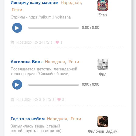
Испорчу кашу маслом
Народная
,
Регги
Stan
Стримы - https://album.link/kasha
▶
0:00 / 0:00
14.03.2025
24
3
1
|
|
|
Ангелина Вовк
Народная
,
Регги
Посвящается детству, легендарной
телеперадаче "Спокойной ночи,
Фил
малыши" и её ведущим.
▶
0:00 / 0:00
14.11.2024
219
3
2
|
|
|
Где-то за небом
Народная
,
Регги
Запылилась вещь..старый
реггей...пусть проветрится)
Филонов Вадим