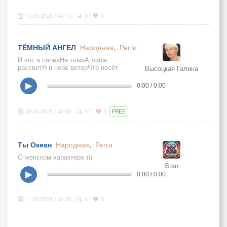
15.08.2025
15
0
0
|
|
|
ТЁМНЫЙ АНГЕЛ
Народная
,
Регги
И вот я сноваНе тьмаА лишь
рассветЯ в небе ветерЧто несёт
Высоцкая Галина
ответЯ крылья светаЯ дыханье
дняТеперь я знаюКто же я
▶
0:00 / 0:00
08.06.2025
66
17
8
|
|
|
FREE
Ты Океан
Народная
,
Регги
О женском характере )))
Stan
▶
0:00 / 0:00
11.05.2025
56
6
3
|
|
|