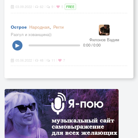
03.09.2022
62
9
5
|
|
|
FREE
Острое
Народная
,
Регги
Разгул и хованщина))
Филонов Вадим
▶
0:00 / 0:00
05.06.2022
48
11
7
|
|
|