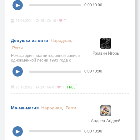
▶
0:00 / 0:00
23.04.2024
45
16
7
|
|
|
Девушка из сити
Народная
,
Регги
Ржавин Игорь
Ремастеринг магнитофонной записи
одноимённой песни 1993 года с
портативного кассетника
▶
0:00 / 0:00
23.11.2022
29
0
1
|
|
|
FREE
Ма-ма-магия
Народная
,
Регги
Авдеев Андрей
▶
0:00 / 0:00