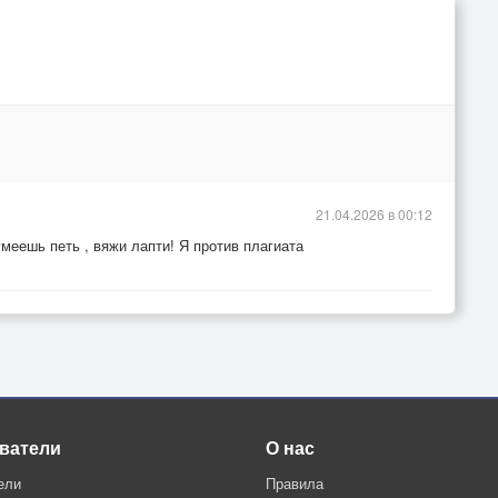
21.04.2026 в 00:12
меешь петь , вяжи лапти! Я против плагиата
ватели
О нас
ели
Правила