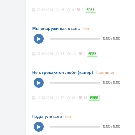
20.04.2026
46
6
5
|
|
|
FREE
Мы снаружи как сталь
Поп
▶
0:00 / 0:00
03.04.2026
68
12
9
|
|
|
FREE
Не отрекаются любя (кавер)
Народная
▶
0:00 / 0:00
19.02.2026
70
20
15
|
|
|
FREE
Годы улетали
Поп
▶
0:00 / 0:00