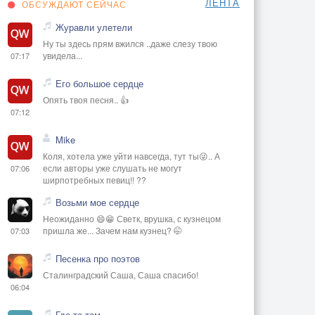
ЛЕНТА
ОБСУЖДАЮТ СЕЙЧАС
Журавли улетели
Ну ты здесь прям вжился ..даже слезу твою
увидела...
07:17
Его большое сердце
Опять твоя песня.. 👍
07:12
Mike
Коля, хотела уже уйти навсегда, тут ты😜.. А
если авторы уже слушать не могут
07:06
ширпотребных певиц!! ??
Возьми мое сердце
Неожиданно 😄😁 Светк, врушка, с кузнецом
пришла же... Зачем нам кузнец? 🤭
07:03
Песенка про поэтов
Сталинградский Саша, Саша спасибо!
06:04
Где то там