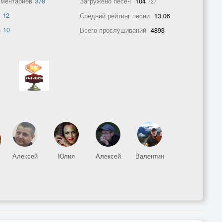
мментариев
378
Загружено песен
104
727
в
12
Средний рейтинг песни
13.06
а
10
Всего прослушиваний
4893
Алексей
Юлия
Алексей
Валентин