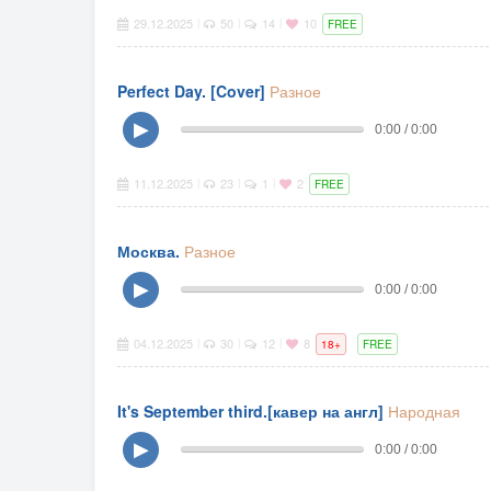
29.12.2025
50
14
10
|
|
|
FREE
Perfect Day. [Cover]
Разное
▶
0:00 / 0:00
11.12.2025
23
1
2
|
|
|
FREE
Москва.
Разное
▶
0:00 / 0:00
04.12.2025
30
12
8
|
|
|
18+
FREE
It's September third.[кавер на англ]
Народная
▶
0:00 / 0:00