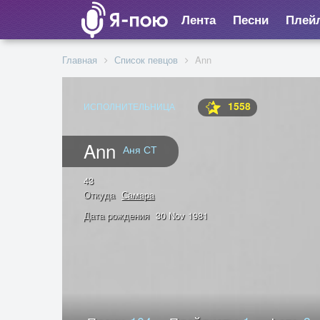
Лента
Песни
Плей
Главная
Список певцов
Ann
1558
ИСПОЛНИТЕЛЬНИЦА
Ann
Аня СТ
43
Откуда
Самара
Дата рождения
30 Nov 1981