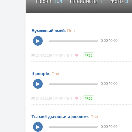
Песни
104
Плейлисты
1
Фото
3
Бумажный змей.
Поп
▶
0:00 / 0:00
26.05.2026
30
4
4
|
|
|
FREE
if people.
Поп
▶
0:00 / 0:00
21.04.2026
40
4
5
|
|
|
FREE
Ты моё дыханье и рассвет.
Поп
▶
0:00 / 0:00