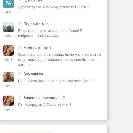
Здравствуйте. А почему это может быть ?
04:40
Подарите мне...
Великолепные стихи и песня, Анна! В
избранное!👍👍👍+++++
00:48
Маловато лета
Замечательно! Лета всегда было мало, но в этом
году только одно желание - поскорее бы оно
00:18
закончи
Земляника
Вишнякова Жанна, большое спасибо, Жанна..
00:18
Зачем ты приснилась?
Сталинградский Саша, привет!
00:16