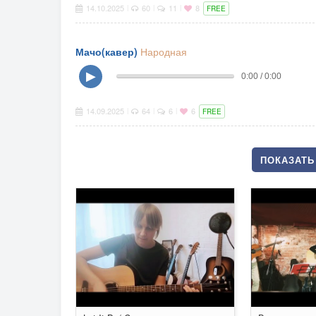
14.10.2025
60
11
8
|
|
|
FREE
Мачо(кавер)
Народная
▶
0:00 / 0:00
14.09.2025
64
6
6
|
|
|
FREE
ПОКАЗАТЬ 