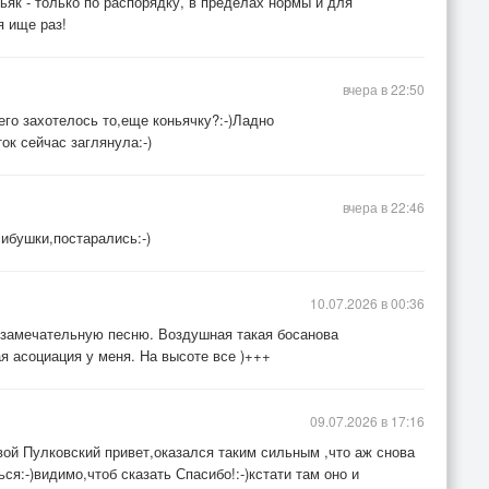
ньяк - только по распорядку, в пределах нормы и для
 ище раз!
вчера в 22:50
чего захотелось то,еще коньячку?:-)Ладно
ок сейчас заглянула:-)
вчера в 22:46
ибушки,постарались:-)
10.07.2026 в 00:36
 замечательную песню. Воздушная такая босанова
ая асоциация у меня. На высоте все )+++
09.07.2026 в 17:16
вой Пулковский привет,оказался таким сильным ,что аж снова
я:-)видимо,чтоб сказать Спасибо!:-)кстати там оно и