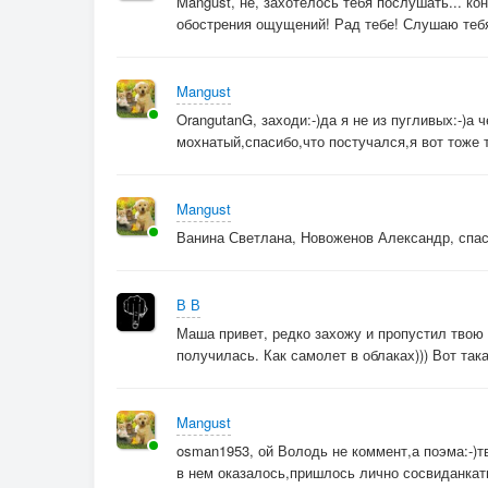
Mangust, не, захотелось тебя послушать... ко
То закат, а то рассвет —
обострения ощущений! Рад тебе! Слушаю тебя
По спирали - это жизнь.
Я пройду сейчас в салон,
Оторвёт вновь от земли…
Mangust
Знаешь, если всё был сон —
OrangutanG, заходи:-)да я не из пугливых:-)а 
Пусть такие снятся сны.
мохнатый,спасибо,что постучался,я вот тоже т
Там мир не разделён
Mangust
На «было» и «теперь»,
Ванина Светлана, Новоженов Александр, спас
Там время — не поток,
И не закрыта дверь.
Он ждёт, когда вернусь,
В В
Чтоб снова слышать смех —
Маша привет, редко захожу и пропустил твою
получилась. Как самолет в облаках))) Вот так
Там, где живёт Любовь
Одна на всех...
Mangust
Ведь где-то там, вдали,
osman1953, ой Володь не коммент,а поэма:-)т
Под душем фонарей
в нем оказалось,пришлось лично сосвиданкатьс