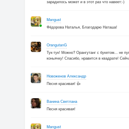
Остался островок
зарадилось может и в этот раз что навеет:-)
Волшебных дней.
Укромный уголок
Mangust
Кусочка наших душ,
Фёдорова Наталья, Благодарю Наташа!
Что сохранил тепло
Во время стуж...
OrangutanG
Вновь аэропорт, ночь
Тук-тук! Можно? Орангутанг с букетом... не 
коньячку! Спасибо, нравится в квадрате! Сейч
Вновь она — на взлёт полоса...
Новоженов Александр
Песня красивая! 👍
Ванина Светлана
Песня красивая!
Mangust