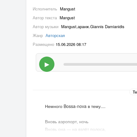
Исполнитель
Mangust
Автор текста
Mangust
Автор музыки
Mangust,аранж.Giannis Damianidis
Жанр
Авторская
Размещено
15.06.2026 08:17
▶
Те
Немного Bossa-nova в тему....
Вновь аэропорт, ночь
Вновь она — на взлёт полоса,
Вновь уносит вдаль, прочь,