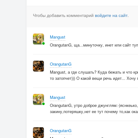
То заботы, то мечта,
То успех, то вдруг пробел.
Чтобы добавить комментарий
войдите на сайт
.
Но сквозь шум и бег часов,
В вихре встреч, разлук, вестей
Не смогла — и ты не смог
Mangust
Отпустить всё в мир теней.
OrangutanG, ща...минуточку, инет или сайт тупи
Ведь где-то там, вдали,
Под душем фонарей
OrangutanG
Остался островок
Mangust, а где слушать? Куда бежать и что кри
Волшебных дней.
то затопчет))) О какой вещи речь идет... Хоч
Там эхо наших слов
И чувств калейдоскоп,
Mangust
Что сохранил тепло
OrangutanG, утро доброе джунглям:-)яснкеько
Сквозь все невзгоды.
закину,потеряшку,нет ее тут почему то,как ока
3.
В круге дел — есть светлый след,
OrangutanG
В суете — свой тайный смысл: