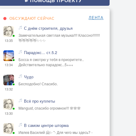
ПОМОЩЬ ПРОЕКТУ
ЛЕНТА
ОБСУЖДАЮТ СЕЙЧАС
С днём строителя, друзья
Замечательная светлая музыка!!!! Классно!!!!!!!!
👋👋👋👋👋✨✨✨
13:35
Парадокс... ст.5.2
Босса я смотрю у тебя в приоритете..
Действительно парадокс...5+++
13:34
Чудо
Бесподобно! Спасибо.
13:32
Всё про куплеты
Mangust, спасибо огромное!!! 🌸🌸🌸
13:30
В самом центре шторма
Ивлев Василий 🤗✨ "- Для чего мы здесь? -