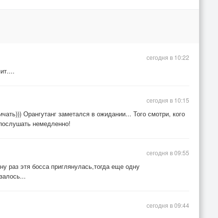
сегодня в 10:22
т....
сегодня в 10:15
чать))) Орангутанг заметался в ожидании... Того смотри, кого
у послушать немедленно!
сегодня в 09:55
,ну раз этя босса приглянулась,тогда еще одну
залось...
сегодня в 09:44