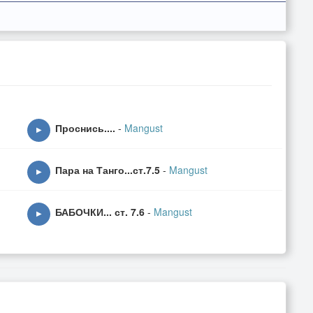
Проснись....
-
Mangust
▶
Пара на Танго...ст.7.5
-
Mangust
▶
БАБОЧКИ... ст. 7.6
-
Mangust
▶