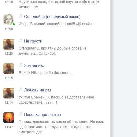
Научиться находить покой внутри себя в этом
13:10
жизненном
Ось любви (невидимый закон)
Ивлев Василий, спасибоооооо!!! 🤗👍👍👍✨
12:50
Не грусти
OrangutanG, приятны добрые слова из
джунглей... Спасибо!..
12:20
Земляника
Reznik Nik, спасибо большое!..
12:15
Любовь на раз
Ух, ты! Сражён!.. Спасибо за доставленное
удовольствие!..+++++!
12:14
Песенка про поэтов
Генрих, довольно толковое объяснение. Но ведь
здесь как может получиться, - в одно окно
11:47
смотрели дво