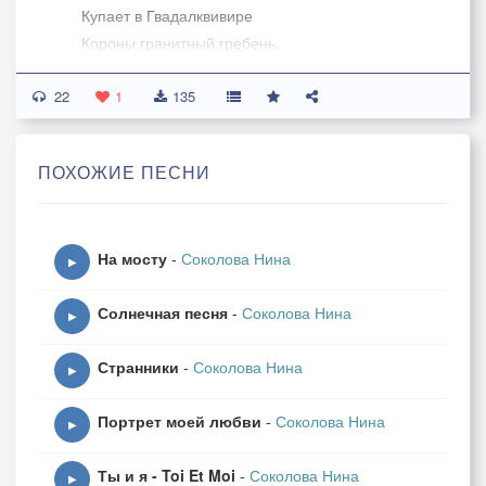
Купает в Гвадалквивире
Короны гранитный гребень,
22
На лодке рыбак влюблённый
1
135
Плывёт там в стремнине синей
Про невод забыв, он смотрит
ПОХОЖИЕ ПЕСНИ
На кручу, что над пучиной.
А нимфа с надменным взглядом
На мосту
-
Соколова Нина
Терзаньям страдальца рада.
▶
Солнечная песня
-
Соколова Нина
2.Так близко глядят с утёса
▶
Глаза её злым укором,
Странники
-
Соколова Нина
Но так далека свобода,
▶
Пленённая этим взором.
Портрет моей любви
-
Соколова Нина
▶
Как вёсла с размаху рубят
Ты и я - Toi Et Moi
-
Соколова Нина
Волны голубые грани,
▶