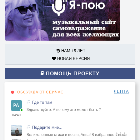
4.Умру на глазах жестокой,
К которой взывал я тщетно,
Хотя и служил всем сердцем
Ей верно и беззаветно.
НАМ 15 ЛЕТ
Несут узелков так много
НОВАЯ ВЕРСИЯ
Привычные с детства сети,
И всё же отныне больше
ПОМОЩЬ ПРОЕКТУ
Причин у меня для смерти!
ЛЕНТА
Разверзнись, возьми, пучина,
ОБСУЖДАЮТ СЕЙЧАС
Меня и мою кручину."
Где то там
Здравствуйте. А почему это может быть ?
04:40
Подарите мне...
Великолепные стихи и песня, Анна! В избранное!👍👍👍
+++++
00:48