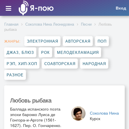
Вход
Главная
Соколова Нина Леонидовна
Песни
Любовь
рыбака
ЭЛЕКТРОННАЯ
АВТОРСКАЯ
ПОП
ЖАНРЫ:
ДЖАЗ, БЛЮЗ
РОК
МЕЛОДЕКЛАМАЦИЯ
РЭП, ХИП-ХОП
СОАВТОРСКАЯ
НАРОДНАЯ
РАЗНОЕ
Любовь рыбака
Баллада испанского поэта
Соколова Нина
эпохи барокко Луиса де
Курск
Гонгора-и-Арготе (1561-
1627). Пер. О. Гончаренко.