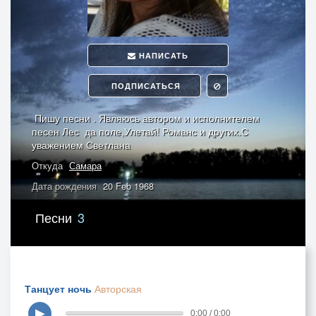
НАПИСАТЬ
ПОДПИСАТЬСЯ
Пишу песни . Являюсь автором и исполнителем
песен Лес да поле,Улетай! Романс и других.С
уважением Светлана
Откуда
Самара
Дата рождения
20 Feb 1968
Песни
3
Танцует ночь
Авторская
▶
0:00 / 0:00