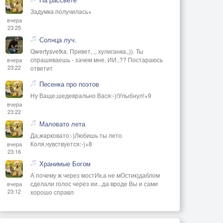
Задумка получилась+
вчера
23:25
Солнца луч.
Qwertysvetka. Привет, ,, хулиганка,,)). Ты
спрашиваешь - зачем мне, ИИ..?? Постараюсь
вчера
23:22
ответит
Песенка про поэтов
Ну Ваще,шедеврально Вася:-)!Улыбнул!+9
вчера
23:22
Маловато лета
Да,жарковато:-)Любишь ты лето
Коля,чувствуется:-)+8
вчера
23:16
Хранимые Богом
А почему ж через мостИк,а не мОстик)даблом
сделали голос через ии...да вроде Вы и сами
вчера
23:12
хорошо справл