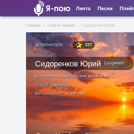
Лента
Песни
Плей
Главная
Список певцов
Сидоренков Юрий
337
ИСПОЛНИТЕЛЬ
Сидоренков Юрий
Lungskald.
Если песня родилась, она должна жить...
Откуда
Смоленск.
Дата рождения
02 Jan 1965