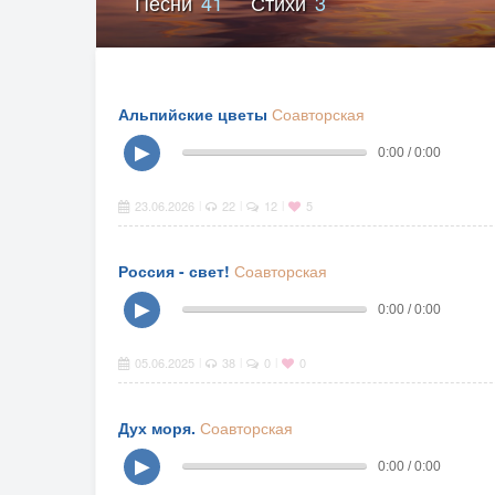
Песни
41
Стихи
3
Альпийские цветы
Соавторская
▶
0:00 / 0:00
23.06.2026
22
12
5
|
|
|
Россия - свет!
Соавторская
▶
0:00 / 0:00
05.06.2025
38
0
0
|
|
|
Дух моря.
Соавторская
▶
0:00 / 0:00