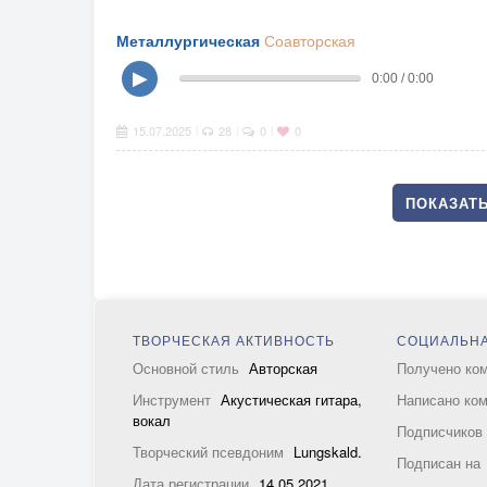
Металлургическая
Соавторская
▶
0:00 / 0:00
15.07.2025
28
0
0
|
|
|
ПОКАЗАТЬ
ТВОРЧЕСКАЯ АКТИВНОСТЬ
СОЦИАЛЬНА
Основной стиль
Авторская
Получено ко
Инструмент
Акустическая гитара,
Написано ко
вокал
Подписчико
Творческий псевдоним
Lungskald.
Подписан на
Дата регистрации
14.05.2021