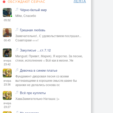
ЛЕНТА
ОБСУЖДАЮТ СЕЙЧАС
Чёрно-белый мир
Mike, Спасибо
05:52
Грешная любовь
Замечательно!.. С удовольствием послушал...
Соавторам +++!
00:45
Закулисье ...ст.7.12
Mangust. Привет, Мария). Я коротко. За песню,
стихи, исполнение + Всё как в жизни. Ум
вчера
23:42
Девочка в синем платье
Фундамент-дворовая песня со всеми
вытекающими в хорошем смысле,какие бы
вчера
23:36
аранжи не делались основа ос
Всё про куплеты
ХаваЗажигательно Наташа:-)+
вчера
23:27
На рассвете