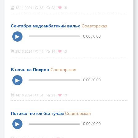
12.11.2024
63
22
16
|
|
|
Сентября медсанбатский вальс
Соавторская
▶
0:00 / 0:00
29.10.2024
46
14
13
|
|
|
В ночь на Покров
Соавторская
▶
0:00 / 0:00
14.10.2024
61
23
13
|
|
|
Потакал поток бы тучам
Соавторская
▶
0:00 / 0:00