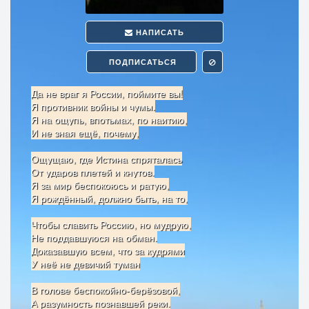
НАПИСАТЬ
ПОДПИСАТЬСЯ
Да не враг я России, поймите вы!
Я противник войны и чумы.
Я на ощупь, впотьмах, по наитию,
И не зная ещё, почему,
Ощущаю, где Истина спряталась
От ударов плетей и кнутов.
Я за мир беспокоюсь и ратую,
Я рождённый, должно быть, на то,
Чтобы славить Россию, но мудрую,
Не поддавшуюся на обман.
Доказавшую всем, что за кудрями
У неё не девичий туман
В голове беспокойно-берёзовой,
А разумность познавшей реки.