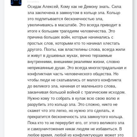
Осидак Алексей, Кому как не Демону знать. Сила
зла заключена в замкнутом в кольце зла. Кольцо
это подпитывается бесконечностью зла,
увеличиваясь в масштабе. Это всегда приводит в
итоге к большим трагедиям человечества. Это
причина больших войн, которые начинались с
простых слов, которыми кто то начинал хлестать
другого. Поэты, как властелины слова, всегда жили
и живут в душевных муках, вечно терзаемые
внутренними, внешними реалиями жизни, словно
неприкаянные души. Это всегда многострадальная и
конфликтная часть человеческого общества. Но
чтобы люди не скатывались от малого конфликта
до великого зла, начиная от маленького слова,
заканчивая большой войной с трагическим исходом.
Нужно кому то собрать в кулак всю свою волю и
разрубить это кольцо зла. Это сложно, никто не
скажет что это легко, но нужно это сделать, и
прекратится бесконечность зла замкнутого кольца.
Пока кто то не перерубит его, от этого великого зла
и самоуничтожения никак людям не избавиться. В
любое время, любой из конфликтующих может это