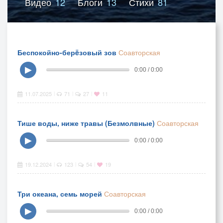
Видео
12
Блоги
13
Стихи
81
Беспокойно-берëзовый зов
Соавторская
▶
0:00 / 0:00
11.07.2025
71
27
11
|
|
|
Тише воды, ниже травы (Безмолвные)
Соавторская
▶
0:00 / 0:00
19.12.2024
123
54
19
|
|
|
Три океана, семь морей
Соавторская
▶
0:00 / 0:00