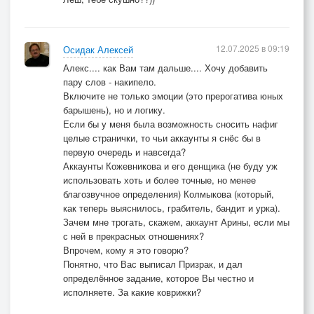
12.07.2025 в 09:19
Осидак Алексей
Алекс.... как Вам там дальше.... Хочу добавить
пару слов - накипело.
Включите не только эмоции (это прерогатива юных
барышень), но и логику.
Если бы у меня была возможность сносить нафиг
целые странички, то чьи аккаунты я снëс бы в
первую очередь и навсегда?
Аккаунты Кожевникова и его денщика (не буду уж
использовать хоть и более точные, но менее
благозвучное определения) Колмыкова (который,
как теперь выяснилось, грабитель, бандит и урка).
Зачем мне трогать, скажем, аккаунт Арины, если мы
с ней в прекрасных отношениях?
Впрочем, кому я это говорю?
Понятно, что Вас выписал Призрак, и дал
определëнное задание, которое Вы честно и
исполняете. За какие коврижки?