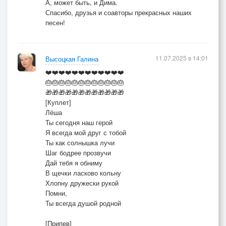
А, может быть, и Дима.
Спасибо, друзья и соавторы прекрасных наших
песен!
11.07.2025 в 14:01
Высоцкая Галина
❤️❤️❤️❤️❤️❤️❤️❤️❤️❤️❤️❤️
🎂🎂🎂🎂🎂🎂🎂🎂🎂🎂🎂🎂
🎁🎁🎁🎁🎁🎁🎁🎁🎁🎁🎁🎁
[Куплет]
Лёша
Ты сегодня наш герой
Я всегда мой друг с тобой
Ты как солнышка лучи
Шаг бодрее прозвучи
Дай тебя я обниму
В щечки ласково кольну
Хлопну дружески рукой
Помни,
Ты всегда душой родной
[Припев]