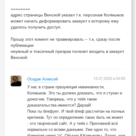
========
адрес страницы Венской указал т.к. персонаж Колмыков
может начать деформировать аккаунт к которому ему
удалось получить доступ.
Прошу этот комент не травмировать -- т.к. сразу после
публикации
неумный и токсичный призрак полезет входить в аккаунт
Венской.
10.07.2025 в 00:55
Осидак Алексей
У нас в стране презумпция невиновности,
Колмыков. Это ты должен доказать, что я стукач и
доносчик. Говоришь, что у тебя такие
доказательства имеются? Дерзай!
Пока ты блефует. И твой блеф рассчитан на полных
кретинов. Тут по определению таких быть не может
- это творческий сайт. А у тебя с Проломной всё
нормально со всеми данными. Уже одно то, что
фамилия через "о". Обычно КАлмыковы. Ладно, иди