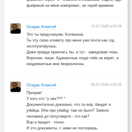
фабрикой на меня компромат, не теряй времени
10.07.2025 в 00:36
Осидак Алексей
Это ты предсказуем, Колмыков.
Ты эту свою клевету про меня уже почти как год
эксплуатируешь.
Даже правда приелась бы, а тут - заведомая ложь.
Впрочем, пиши. Адекватные люди тебе не верят, а
неадекватные мне безразличны
09.07.2025 в 23:35
Осидак Алексей
Призрак!
У кого это "у них??? "
Документально доказано, что ты вор, бандит и
убийца. Или про убийцу там не было? Забили
человека до полусмерти - это как?
Вор и бандит - точно.
И это документы, с ними не поспоришь.