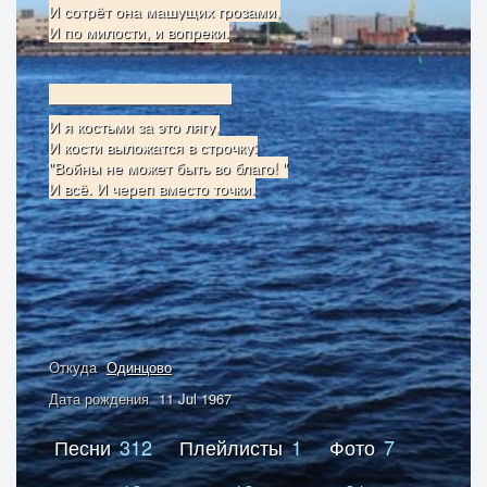
И сотрёт она машущих грозами,
И по милости, и вопреки.
_____________________
И я костьми за это лягу,
И кости выложатся в строчку:
"Войны не может быть во благо! "
И всё. И череп вместо точки.
Откуда
Одинцово
Дата рождения
11 Jul 1967
Песни
312
Плейлисты
1
Фото
7