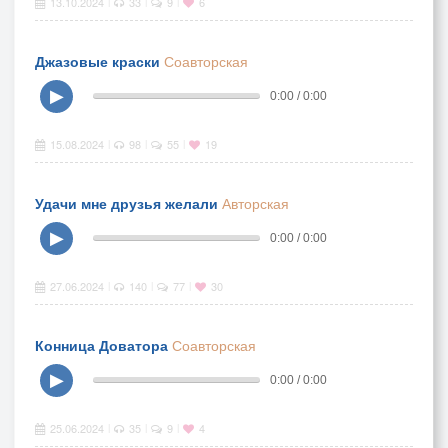
13.10.2024
33
9
6
|
|
|
Джазовые краски
Соавторская
▶
0:00 / 0:00
15.08.2024
98
55
19
|
|
|
Удачи мне друзья желали
Авторская
▶
0:00 / 0:00
27.06.2024
140
77
30
|
|
|
Конница Доватора
Соавторская
▶
0:00 / 0:00
25.06.2024
35
9
4
|
|
|