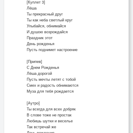
[Куплет 3]
Лёша
Ты прекрасный друг
Ты как неба светлый круг
Улыбайся, обнимайся
И душою возрождайся
Праздник этот
День рожденья
Пусть поднимет настроение
[Припев]
С Днем Рожденья
Лёша дорогой
Пусть мечты летят с тобой
Смех и радость обнимаются
Муза для тебя рождается
[Аутро]
Ты всегда для всех добряк
В слове тоже не простак
Любишь шутки и веселье
Так встречай же
День рождения