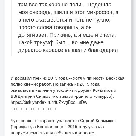
там все так хорошо пели... Подошла
моя очередь, взяла я этот микрофон, а
в него оказывается и петь не нужно,
просто слова говоришь, а он
дотягивает. Прикинь, а я ещё и спела.
Такой триумф был... Ко мне даже
директор караоке вышел и благодарил
И добавил трек из 2019 года -- хотя у личности Веснская
полно свежих работ. Но запись из 2019 года
оказалась в наличии у токсичных друзей Колмыков и
ВВ(Дмитрий Сипков член жюри крайнего конкурса).
https://disk.yandex.ru/i/fuZxvgBod--8Dw
+++++++++++++++++++
Чуть поясню - караоке увлекается Сергей Колмыков
(*призрак), а Венская еще в 2015 году указала
неприемлемость для себя петь в караоке.