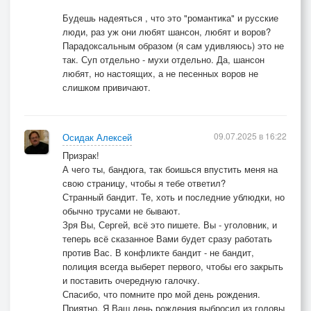
Будешь надеяться , что это "романтика" и русские
люди, раз уж они любят шансон, любят и воров?
Парадоксальным образом (я сам удивляюсь) это не
так. Суп отдельно - мухи отдельно. Да, шансон
любят, но настоящих, а не песенных воров не
слишком привичают.
09.07.2025 в 16:22
Осидак Алексей
Призрак!
А чего ты, бандюга, так боишься впустить меня на
свою страницу, чтобы я тебе ответил?
Странный бандит. Те, хоть и последние ублюдки, но
обычно трусами не бывают.
Зря Вы, Сергей, всё это пишете. Вы - уголовник, и
теперь всё сказанное Вами будет сразу работать
против Вас. В конфликте бандит - не бандит,
полиция всегда выберет первого, чтобы его закрыть
и поставить очередную галочку.
Спасибо, что помните про мой день рождения.
Приятно. Я Ваш день рождения выбросил из головы