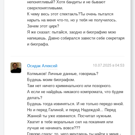
непонятливый? Хотя бандиты и не бывают
сверхпонятливыми.
К чему весь этот спектакль?Ты очень пытался
нарыть на меня что-то, но у тебя не получилось.
Зачем этот цирк?
Я же сказал: пытайся, заодно и биографию мою
напишешь. Давно собирался завести себе секретаря
и биографа.
10.07.2025 в 04:53
Осидак Алексей
Колмыков! Личные данные, говоришь?
Будешь моим биографом.
Там нет ничего криминального или позорного.
А если не найдëшь никакого компромата, что будем
делать?
Будешь тогда извиняться. И не только передо мной.
Но и перед Галиной, и перед Надеждой... Перед
Жанной ты уже извинился. Посчитал нужным.
Хватит в тебе моральных сил на покаяния или
лучше не начинать вовсе???
Говорю сразу: то, чего мечтаешь ты найти у меня -