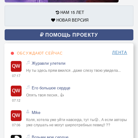
НАМ 15 ЛЕТ
НОВАЯ ВЕРСИЯ
ПОМОЩЬ ПРОЕКТУ
ЛЕНТА
ОБСУЖДАЮТ СЕЙЧАС
Журавли улетели
Ну ты здесь прям вжился ..даже слезу твою увидела...
07:17
Его большое сердце
Опять твоя песня.. 👍
07:12
Mike
Коля, хотела уже уйти навсегда, тут ты😜.. А если авторы
уже слушать не могут ширпотребных певиц!! ??
07:06
Возьми мое сердце