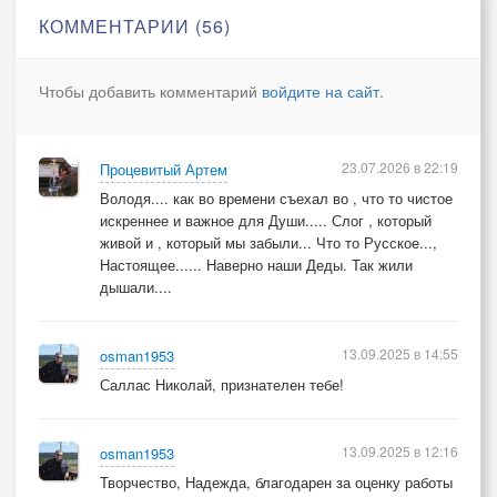
На поляне у ног сентября,
КОММЕНТАРИИ (56)
Не синица в руке забилась,
Как предвестница журавля.
Чтобы добавить комментарий
войдите на сайт
.
Не ищите меня в канители,
Среди лживого лоска столиц,
23.07.2026 в 22:19
Процевитый Артем
На пороге невидимой двери,
Володя.... как во времени съехал во , что то чистое
Упаду под всполохи зарниц.
искреннее и важное для Души..... Слог , который
живой и , который мы забыли... Что то Русское...,
Не ищите меня в веселье,
Настоящее...... Наверно наши Деды. Так жили
дышали....
Пусть гогочет хмельная рать,
И бреду от невзгод похмелье,
Родниковой водой унять...
13.09.2025 в 14:55
osman1953
Саллас Николай, признателен тебе!
13.09.2025 в 12:16
osman1953
Творчество, Надежда, благодарен за оценку работы