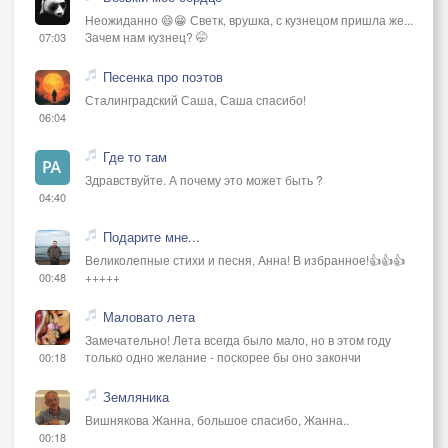
Неожиданно 😄😁 Светк, врушка, с кузнецом пришла же...
Зачем нам кузнец? 🤭
07:03
Песенка про поэтов
Сталинградский Саша, Саша спасибо!
06:04
Где то там
Здравствуйте. А почему это может быть ?
04:40
Подарите мне...
Великолепные стихи и песня, Анна! В избранное!👍👍👍
+++++
00:48
Маловато лета
Замечательно! Лета всегда было мало, но в этом году
только одно желание - поскорее бы оно закончи
00:18
Земляника
Вишнякова Жанна, большое спасибо, Жанна..
00:18