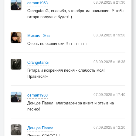
08.09.2025 в 21:30
osman1953
OrangutanG, спасибо, что обратил внимание. У тебя
гитара получше будет! )
08.09.2025 в 19:50
Михаил Энс
Очень по-есенински!!!++++++++
08.09.2025 в 18:38
OrangutanG
Гитара и искренняя песня - слабость моя!
Нравится!+
07.09.2025 в 17:40
osman1953
Донцов Павел, благодарен за визит и отзыв на
песню!
07.09.2025 в 12:20
Донцов Павел
Просто КЛАСС !!!