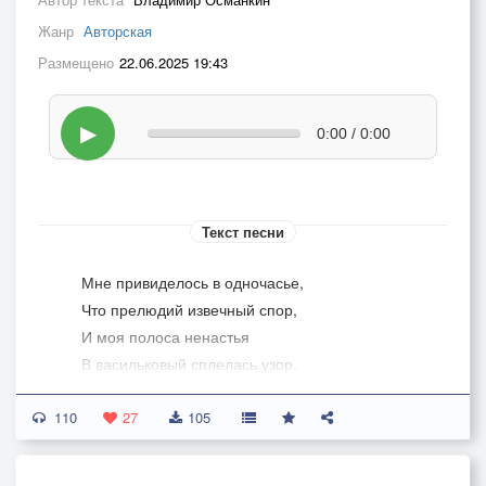
Жанр
Авторская
Размещено
22.06.2025 19:43
▶
0:00 / 0:00
Текст песни
Мне привиделось в одночасье,
Что прелюдий извечный спор,
И моя полоса ненастья
В васильковый сплелась узор.
110
Запылилась тропа - дорога
27
105
От цыганских коней в закат,
Над рекой переклик шатровый