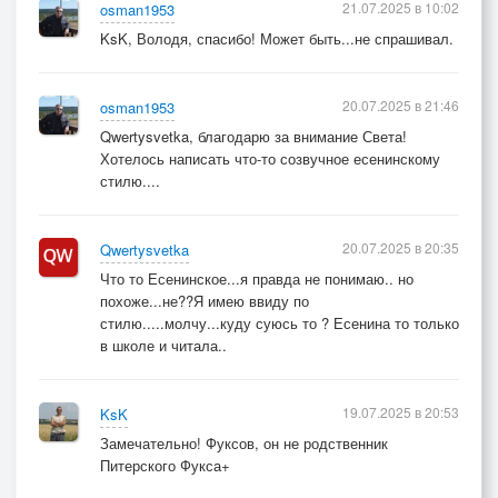
21.07.2025 в 10:02
osman1953
KsK, Володя, спасибо! Может быть...не спрашивал.
20.07.2025 в 21:46
osman1953
Qwertysvetka, благодарю за внимание Света!
Хотелось написать что-то созвучное есенинскому
стилю....
20.07.2025 в 20:35
Qwertysvetka
Что то Есенинское...я правда не понимаю.. но
похоже...не??Я имею ввиду по
стилю.....молчу...куду суюсь то ? Есенина то только
в школе и читала..
19.07.2025 в 20:53
KsK
Замечательно! Фуксов, он не родственник
Питерского Фукса+