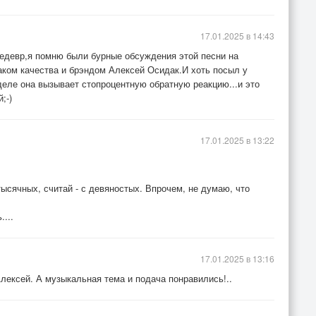
17.01.2025 в 14:43
едевр,я помню были бурные обсуждения этой песни на
наком качества и брэндом Алексей Осидак.И хоть посыл у
деле она вызывает стопроцентную обратную реакцию...и это
;-)
17.01.2025 в 13:22
тысячных, считай - с девяностых. Впрочем, не думаю, что
...
17.01.2025 в 13:16
Алексей. А музыкальная тема и подача понравились!..