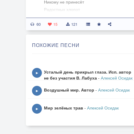
Никому не принесёт
Радостных хлопот
Этот Новый год.
60
15
121
День за днём
Смотрим мы в дверной проём
ПОХОЖИЕ ПЕСНИ
Мы с тобой чего-то ждём,
Но и этот год
Счастья нам не принесёт.
Усталый день прикрыл глаза. Исп. автор
▶
Припев
не без участия В. Лабуха
-
Алексей Осидак
Воздушный мир. Автор
-
Алексей Осидак
Здесь в грязи грехов погряз Арбат:
▶
Дворцы воров,
Ножи бомжей,
Мир зелёных трав
-
Алексей Осидак
▶
Ужимки шлюх.
Здесь давно не слышен звон в набат
Рекламы хламом замусолили наш слух.