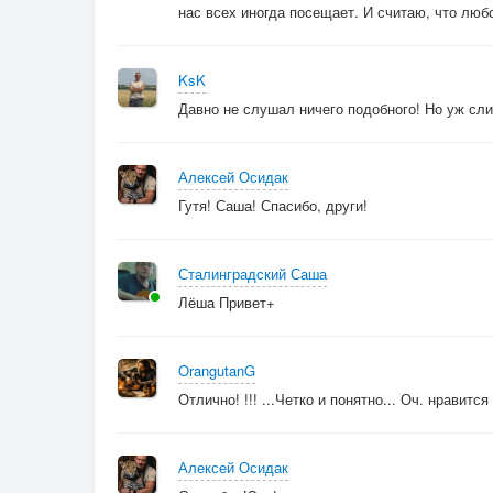
Урод родился,
нас всех иногда посещает. И считаю, что люб
чтоб уродом помереть.
Здесь плодятся люди,
KsK
чтоб страдать,
Давно не слушал ничего подобного! Но уж сл
Святые мученики
с правом лишь на смерть.
Алексей Осидак
3-ий куплет
Гутя! Саша! Спасибо, други!
Старенький
Сталинградский Саша
Рояль. На кухне валенки.
Лёша Привет+
Я был когда-то маленьким.
Верил в чудеса.
- Вдруг песок в глаза.
OrangutanG
Отлично! !!! ...Четко и понятно... Оч. нравитс
А стоит ли
Жить в том, что мы построили?
Алексей Осидак
Мы очень быстро успокоились,