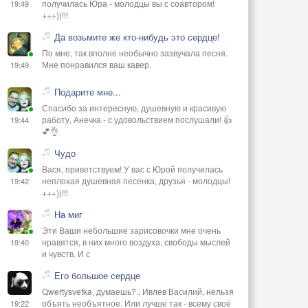
получилась Юра - молодцы вы с соавтором!
19:49
+++))!!!
Да возьмите же кто-нибудь это сердце!
По мне, так вполне необычно зазвучала песня.
Мне понравился ваш кавер.
19:49
Подарите мне...
Спасибо за интересную, душевную и красивую
работу, Анечка - с удовольствием послушали! 👍
19:44
💕👌
Чудо
Вася, приветствуем! У вас с Юрой получилась
неплохая душевная песенка, друзья - молодцы!
19:42
+++))!!!
На миг
Эти Ваши небольшие зарисовочки мне очень
нравятся, в них много воздуха, свободы мыслей
19:40
и чувств. И с
Его большое сердце
Qwertysvetka, думаешь?.. Ивлев Василий, нельзя
объять необъятное. Или лучше так - всему своё
19:22