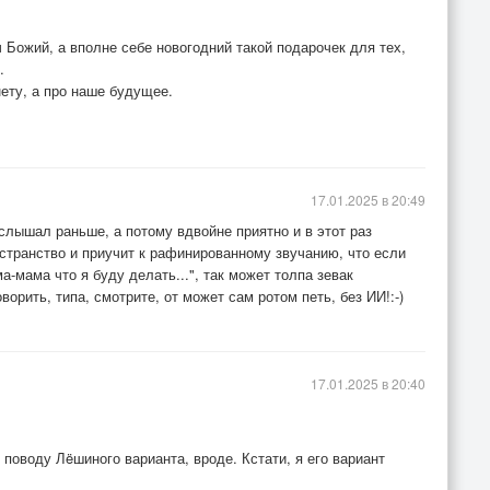
ч Божий, а вполне себе новогодний такой подарочек для тех,
.
ету, а про наше будущее.
17.01.2025 в 20:49
слышал раньше, а потому вдвойне приятно и в этот раз
странство и приучит к рафинированному звучанию, что если
а-мама что я буду делать...", так может толпа зевак
ворить, типа, смотрите, от может сам ротом петь, без ИИ!:-)
17.01.2025 в 20:40
поводу Лëшиного варианта, вроде. Кстати, я его вариант