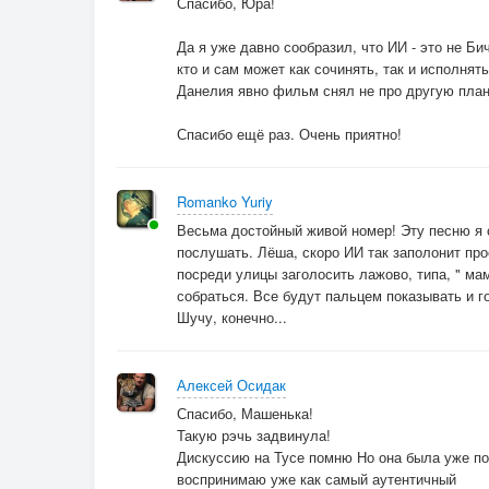
Спасибо, Юра!
Но и там и тут
Ищут шеи свой хомут.
Да я уже давно сообразил, что ИИ - это не Би
кто и сам может как сочинять, так и исполнять
Данелия явно фильм снял не про другую план
Спасибо ещё раз. Очень приятно!
Romanko Yuriy
Весьма достойный живой номер! Эту песню я 
послушать. Лёша, скоро ИИ так заполонит про
посреди улицы заголосить лажово, типа, " мам
собраться. Все будут пальцем показывать и го
Шучу, конечно...
Алексей Осидак
Спасибо, Машенька!
Такую рэчь задвинула!
Дискуссию на Тусе помню Но она была уже по 
воспринимаю уже как самый аутентичный