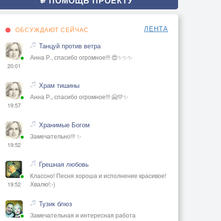
ПОМОЩЬ ПРОЕКТУ
ЛЕНТА
ОБСУЖДАЮТ СЕЙЧАС
Танцуй против ветра
Анна Р., спасибо огромное!!! 😍✨✨✨
20:01
Храм тишины
Анна Р., спасибо огромное!!! 🤗💛✨
19:57
Хранимые Богом
Замечательно!!! ✨
19:52
Грешная любовь
Классно! Песня хороша и исполнение красивое!
Хвалю!:-)
19:52
Тузик блюз
Замечательная и интересная работа