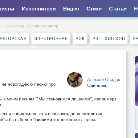
листы
Исполнители
Видео
Стихи
Статьи
Н
Новый год. Исполняет автор.
АВТОРСКАЯ
ЭЛЕКТРОННАЯ
РОК
РЭП, ХИП-ХОП
Р
Алексей Осидак
о не новогоднюю песню про
Одинцово
ксты к моим песням ("Мы становимся лишними", например)
.
песня социальная, то и слова каждое десятилетия
чтобы быть более близкими и понятными людям.