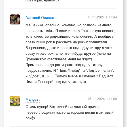
15.11.2024 в 11:44
Алексей Осидак
Машенька, спасибо, конечно, но позволь немного
поправить тебя.. Я если и пишу "авторскую песню",
то в качестве редчайшего исключения. А вообще я
сразу пишу рок в рассчëте на рок-исполнителя.
В принципе, даже и просто под одну гитару я уже
сразу играю рок, а не что-нибудь другое (явно на
Грушенском фестивале меня не ждут)
Примеров, когда рок играют под одну гитару,
предостаточно. И "Пинк Флойд", и "Лед Зеппелин",
и "Дорз", и...и.... Только вчера я слушал " Рэд Хот
Чилли Пепперс" под одну гитару)))
15.11.2024 в 11:09
Mangust
Стиль супер! Вот живой наглядный пример
перевоплощения чисто авторской песни в хитовый
рок👍