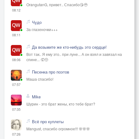
OrangutanG, привет.. Спасибо😘🥹
08:12
Чудо
За глазеночки+++
08:11
Да возьмите же кто-нибудь это сердце!
Вот так.. Я ему это.. при луне... А он взял и завязал на
спине... 🤦🥺
08:06
Песенка про поэтов
Маша спасибо!
07:57
Mike
Шурин - это брат жены, кто тебе брат?
07:35
Всё про куплеты
Mangust, спасибо огромное!!! 🌸🌸🌸
07:26