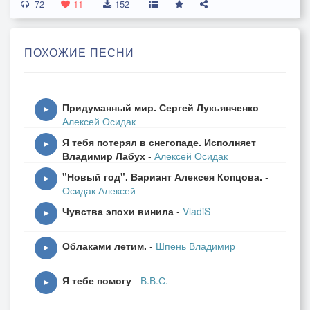
72
11
152
ПОХОЖИЕ ПЕСНИ
Придуманный мир. Сергей Лукьянченко
-
▶
Алексей Осидак
Я тебя потерял в снегопаде. Исполняет
▶
Владимир Лабух
-
Алексей Осидак
"Новый год". Вариант Алексея Копцова.
-
▶
Осидак Алексей
Чувства эпохи винила
-
VladiS
▶
Облаками летим.
-
Шпень Владимир
▶
Я тебе помогу
-
В.В.С.
▶