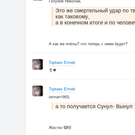
Голубев Николай,
Это же смертельный удар по т
как таковому,
а в конечном итоге и по челове
А как же пчёлы? что теперь с ними будет?
Toptaev Ermek
🧷💗
Toptaev Ermek
osman1953,
а то получается Сунул- Вынул
Жестко 🤡🤣