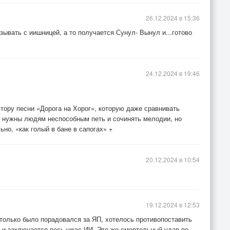
26.12.2024 в 15:36
зывать с иишницей, а то получается Сунул- Вынул и...готово
24.12.2024 в 19:46
втору песни «Дорога на Хорог», которую даже сравнивать
 нужны людям неспособным петь и сочинять мелодии, но
но, «как голый в бане в сапогах» +
20.12.2024 в 10:54
19.12.2024 в 12:53
я только было порадовался за ЯП, хотелось противопоставить
то и заключается весь ужас ИИ. Это же смертельный удар по