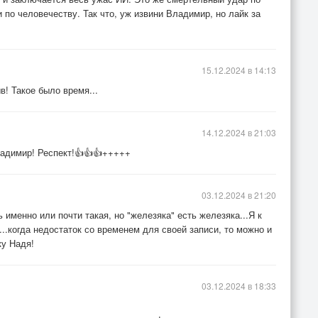
и по человечеству. Так что, уж извини Владимир, но лайк за
15.12.2024 в 14:13
в! Такое было время...
14.12.2024 в 21:03
ладимир! Респект!👍👍👍+++++
03.12.2024 в 21:20
именно или почти такая, но "железяка" есть железяка...Я к
..когда недостаток со временем для своей записи, то можно и
ку Надя!
03.12.2024 в 18:33