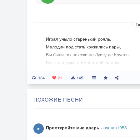
Те
Играл уныло старенький рояль,
Мелодии под стать кружились пары,
Вы были так похожи на Луизу де Круаль,
Вдыхали дым от импортной сигары.
134
Ах, сделайте улыбку мне мадам!
21
145
О чем то думаете, глаз не поднимая...
Волною крымской нас снесет к турецким бер
ПОХОЖИЕ ПЕСНИ
Где нет берёз и Родина чужая.
Ах, сделайте улыбку мне мадам,
Нам не вернуться в русские метели,
Приоткройте мне дверь
-
osman1953
▶
Доверьтесь мне , быть может, расскажу я вам