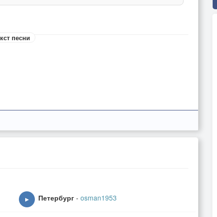
кст песни
егам,
Петербург
-
osman1953
▶
,