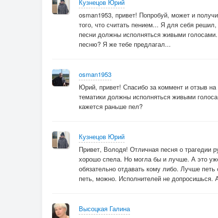
Безумное сплетенье наших судеб?
Кузнецов Юрий
В рулетке русской служит, унося за горизонт,
osman1953, привет! Попробуй, может и получи
того, что считать пением... Я для себя реши
Патрон, последним аргументом будет...
песни должны исполняться живыми голосами. 
песню? Я же тебе предлагал...
Прильну к земле небритою щекой,
За Веру и Отечество в бессилии,
Погонам честь! Я сделал выбор свой,
osman1953
Забытый сын истерзанной России...
Юрий, привет! Спасибо за коммент и отзыв на 
тематики должны исполняться живыми голосам
кажется раньше пел?
Кузнецов Юрий
Привет, Володя! Отличная песня о трагедии р
хорошо спела. Но могла бы и лучше. А это уж
обязательно отдавать кому либо. Лучше петь 
петь, можно. Исполнителей не допросишься. 
Высоцкая Галина