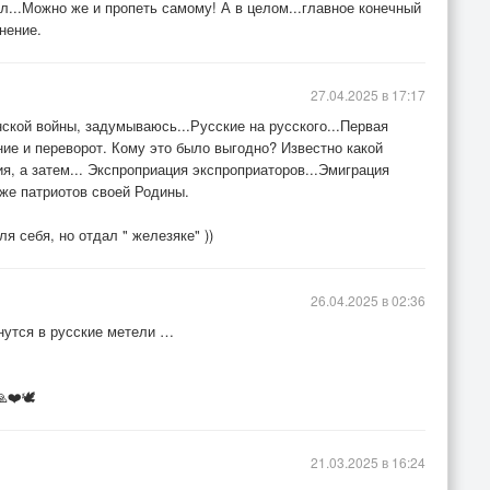
л...Можно же и пропеть самому! А в целом...главное конечный
нение.
27.04.2025 в 17:17
ской войны, задумываюсь...Русские на русского...Первая
ние и переворот. Кому это было выгодно? Известно какой
ния, а затем... Экспроприация экспроприаторов...Эмиграция
 же патриотов своей Родины.
я себя, но отдал " железяке" ))
26.04.2025 в 02:36
нутся в русские метели …
❤️🕊️
21.03.2025 в 16:24