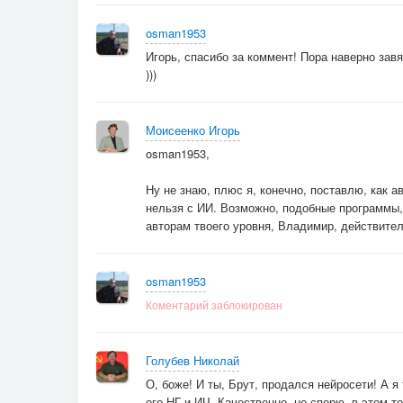
osman1953
Игорь, спасибо за коммент! Пора наверно завя
)))
Моисеенко Игорь
osman1953,
Ну не знаю, плюс я, конечно, поставлю, как а
нельзя с ИИ. Возможно, подобные программы,
авторам твоего уровня, Владимир, действитель
osman1953
Коментарий заблокирован
Голубев Николай
О, боже! И ты, Брут, продался нейросети! А 
его НГ и ИЧ. Качественно, не спорю, в этом-