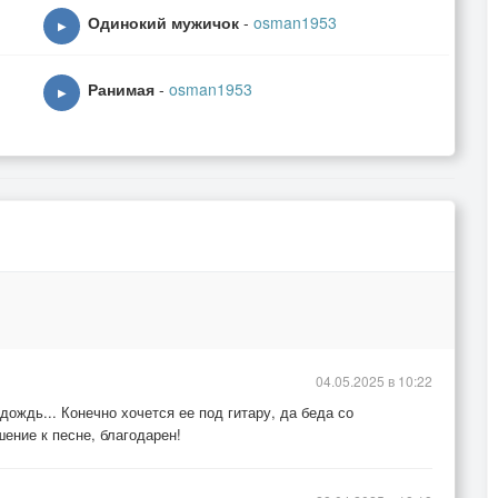
Одинокий мужичок
-
osman1953
▶
Ранимая
-
osman1953
▶
04.05.2025 в 10:22
дождь... Конечно хочется ее под гитару, да беда со
шение к песне, благодарен!