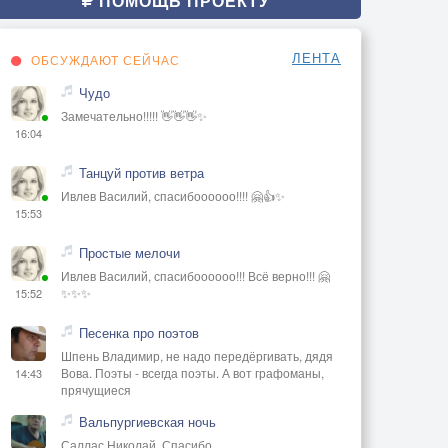
ПОМОЩЬ ПРОЕКТУ
ЛЕНТА
ОБСУЖДАЮТ СЕЙЧАС
Чудо
Замечательно!!!!! 👋👋👋✨
16:04
Танцуй против ветра
Ивлев Василий, спасибоооооо!!!! 🤗👍✨
15:53
Простые мелочи
Ивлев Василий, спасибоооооо!!! Всё верно!!! 🤗
✨✨✨
15:52
Песенка про поэтов
Шпень Владимир, не надо передёргивать, дядя
Вова. Поэты - всегда поэты. А вот графоманы,
14:43
прячущиеся
Вальпургиевская ночь
Саллас Николай, Спасибо