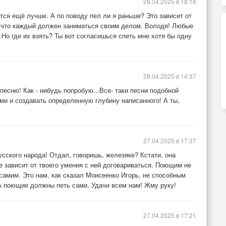
28.04.2025 в 18:18
тся ещё лучше. А по поводу пел ли я раньше? Это зависит от
л, что каждый должен заниматься своим делом. Володя! Любые
Но где их взять? Ты вот согласишься спеть мне хотя бы одну
28.04.2025 в 14:37
песню! Как - нибудь попробую...Все- таки песни подобной
и и создавать определенную глубину написанного! А ты,
27.04.2025 в 17:37
усского народа! Отдал, говоришь, железяке? Кстати, она
е зависит от твоего умения с ней договариваться. Поющим не
самим. Это нам, как сказал Моисеенко Игорь, не способным
А поющие должны петь сами. Удачи всем нам! Жму руку!
27.04.2025 в 17:21