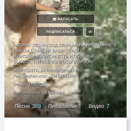
НАПИСАТЬ
ПОДПИСАТЬСЯ
НАПИШУ ПЕСНЮ ПОД КЛЮЧ,АРАНЖИРОВАННУЮ В
ЛЮБОМ СТИЛЕ НА ВАШИ СТИХИ С
МУЖСКИМ ВОКАЛОМ,ЕСТЬ И ОПЫТНЫЕ
ВОКАЛИСТКИ.ВСЕ ВОПРОСЫ В ЛИЧКУ.
МОЯ ПОЧТА: mk585858@mail.ru
Тел,telegram,max +79158743598
Откуда
ТАМБОВ
Дата рождения
09 Nov 1958
Песни
369
Плейлисты
1
Видео
7