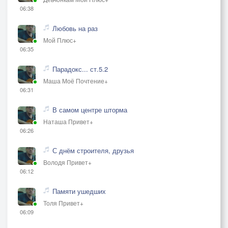
06:38
Любовь на раз
Мой Плюс+
06:35
Парадокс... ст.5.2
Маша Моё Почтение+
06:31
В самом центре шторма
Наташа Привет+
06:26
С днём строителя, друзья
Володя Привет+
06:12
Памяти ушедших
Толя Привет+
06:09