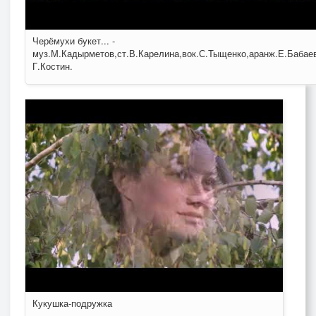
Черёмухи букет... -
муз.М.Кадырметов,ст.В.Карелина,вок.С.Тыщенко,аранж.Е.Бабае
Г.Костин.
Кукушка-подружка