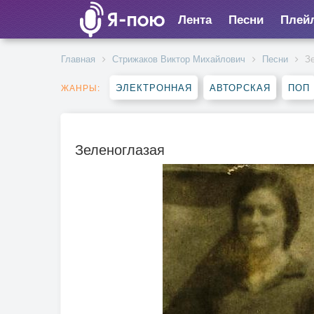
Лента
Песни
Плей
Главная
Стрижаков Виктор Михайлович
Песни
З
ЭЛЕКТРОННАЯ
АВТОРСКАЯ
ПОП
ЖАНРЫ:
Зеленоглазая