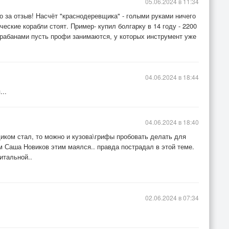
05.06.2024 в 11:34
 за отзыв! Насчёт "краснодеревщика" - голыми руками ничего
еские корабли стоят. Пример- купил болгарку в 14 году - 2200
 барабанами пусть профи занимаются, у которых инструмент уже
04.06.2024 в 18:44
..
04.06.2024 в 18:40
иком стал, то можно и кузова\грифы пробовать делать для
ам Саша Новиков этим маялся.. правда пострадал в этой теме.
итальной..
02.06.2024 в 07:34