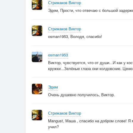
Стрижаков Виктор
Эдем, Прости, что отвечаю с большой задержк
Стрижаков Виктор
osman1953, Володя, спасибо!
osman1953
Виктор, чувствуется, что от души...И как у к
кружки...Зелёные глаза они колдовские. Цен
Эдем
Очень душевно получилось, Виктор.
Стрижаков Виктор
Mangust, Маша , спасибо на добром слове! Я м
учил?