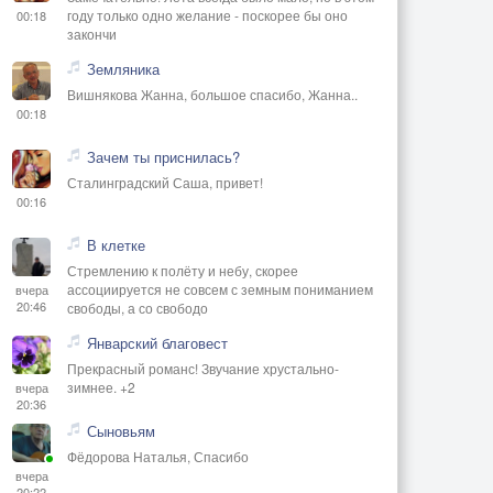
году только одно желание - поскорее бы оно
00:18
закончи
Земляника
Вишнякова Жанна, большое спасибо, Жанна..
00:18
Зачем ты приснилась?
Сталинградский Саша, привет!
00:16
В клетке
Стремлению к полёту и небу, скорее
ассоциируется не совсем с земным пониманием
вчера
20:46
свободы, а со свободо
Январский благовест
Прекрасный романс! Звучание хрустально-
зимнее. +2
вчера
20:36
Сыновьям
Фёдорова Наталья, Спасибо
вчера
20:22