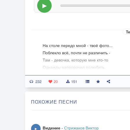
▶
Те
На столе передо мной - твоё фото...
Поблекло всё, почти не различить -
Там - девочка, которую мне кто-то
Однажды напророчил полюбить.
232
Наверно, так задумано судьбой,
20
151
Что раньше срока мы друг друга не нашли,
Но, был назначен час, и - место под луной ,
ПОХОЖИЕ ПЕСНИ
Чтоб наши души разминуться не смогли...
Ты не верила в любовь почему-то,
И в мечтах твоих сирень не цвела.
Видение
-
Стрижаков Виктор
▶