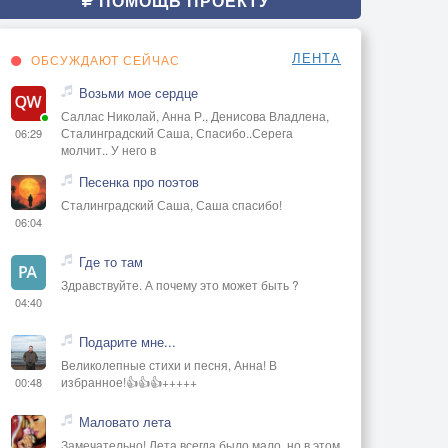
ПОМОЩЬ ПРОЕКТУ
ЛЕНТА
ОБСУЖДАЮТ СЕЙЧАС
Возьми мое сердце
Саллас Николай, Анна Р., Денисова Владлена,
Сталинградский Саша, Спасибо..Серега
06:29
молчит.. У него в
Песенка про поэтов
Сталинградский Саша, Саша спасибо!
06:04
Где то там
Здравствуйте. А почему это может быть ?
04:40
Подарите мне...
Великолепные стихи и песня, Анна! В
избранное!👍👍👍+++++
00:48
Маловато лета
Замечательно! Лета всегда было мало, но в этом