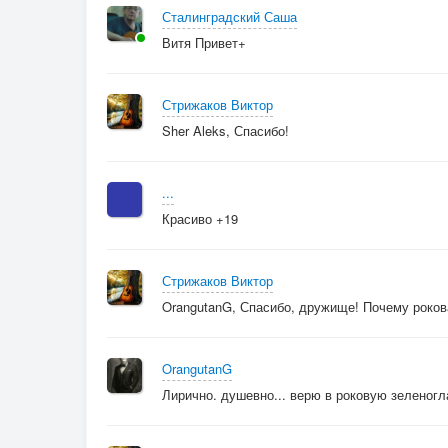
На крыльях нежности летаю...
Сталинградский Саша
По светлым небесам твоей любви,
Витя Привет+
Моя хорошая, любимая , родная!
Безумно я люблю глаза твои!
Стрижаков Виктор
Sher Aleks, Спасибо!
...
Красиво +19
Стрижаков Виктор
OrangutanG, Спасибо, дружище! Почему роков
OrangutanG
Лирично. душевно... верю в роковую зеленог