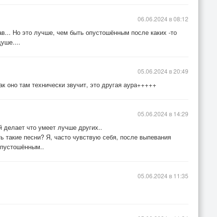
06.06.2024 в 08:12
в... Но это лучше, чем быть опустошённым после каких -то
уше....
05.06.2024 в 20:49
ак оно там технически звучит, это другая аура+++++
05.06.2024 в 14:29
й делает что умеет лучше других..
ть такие песни? Я, часто чувствую себя, после выпевания
опустошённым..
05.06.2024 в 11:35