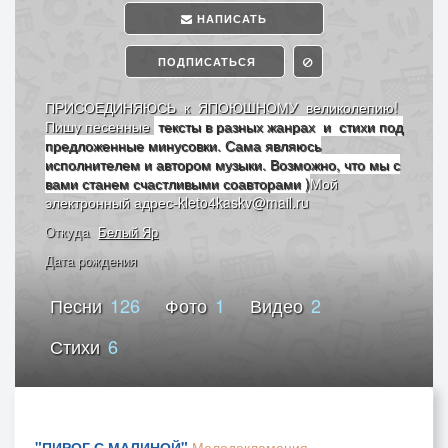
НАПИСАТЬ
ПОДПИСАТЬСЯ
ПРИСОЕДИНЯЮСЬ к ЯПОЮШНОМУ великолепию!
Пишу песенные
тексты в разных жанрах и стихи под
предложенные минусовки. Сама являюсь
исполнителем и автором музыки
. Возможно, что мы с
вами станем счастливыми соавторами )
Мой
электронный адрес-kleto4kaskv@mail.ru
Откуда
Белый Яр
Дата рождения
Песни
126
Фото
1
Видео
2
Стихи
6
"ПИРОГ С МАЛИНОЙ"
Мелодекламация