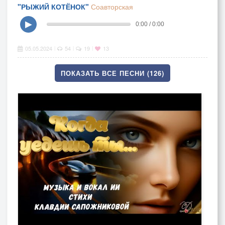
"РЫЖИЙ КОТЁНОК"
Соавторская
▶
0:00 / 0:00
05.05.2024
54
19
13
|
|
|
ПОКАЗАТЬ ВСЕ ПЕСНИ (126)