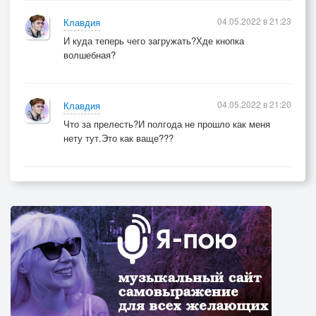
04.05.2022 в 21:23
Клавдия
И куда теперь чего загружать?Хде кнопка
волшебная?
04.05.2022 в 21:20
Клавдия
Что за прелесть?И полгода не прошло как меня
нету тут.Это как ваще???