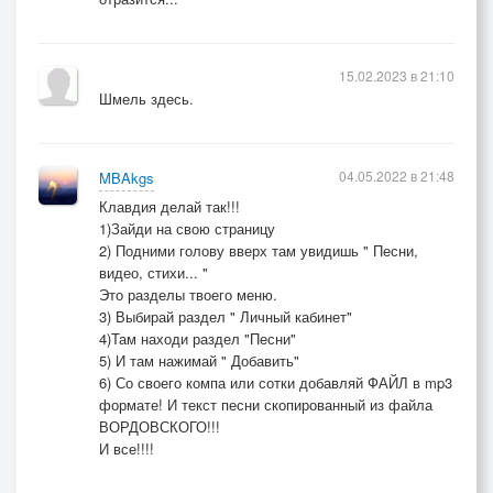
15.02.2023 в 21:10
Шмель здесь.
04.05.2022 в 21:48
MBAkgs
Клавдия делай так!!!
1)Зайди на свою страницу
2) Подними голову вверх там увидишь " Песни,
видео, стихи... "
Это разделы твоего меню.
3) Выбирай раздел " Личный кабинет"
4)Там находи раздел "Песни"
5) И там нажимай " Добавить"
6) Со своего компа или сотки добавляй ФАЙЛ в mp3
формате! И текст песни скопированный из файла
ВОРДОВСКОГО!!!
И все!!!!