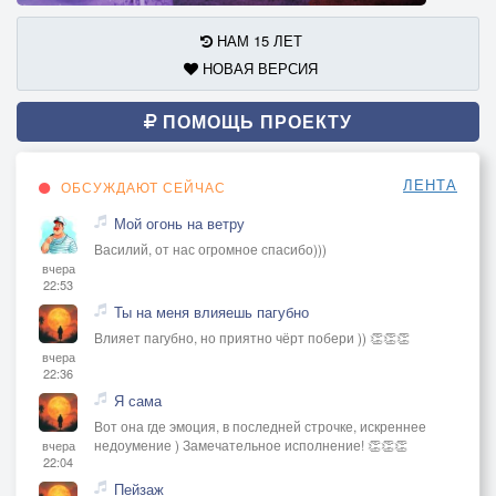
НАМ 15 ЛЕТ
НОВАЯ ВЕРСИЯ
ПОМОЩЬ ПРОЕКТУ
ЛЕНТА
ОБСУЖДАЮТ СЕЙЧАС
Мой огонь на ветру
Василий, от нас огромное спасибо)))
вчера
22:53
Ты на меня влияешь пагубно
Влияет пагубно, но приятно чёрт побери )) 👏👏👏
вчера
22:36
Я сама
Вот она где эмоция, в последней строчке, искреннее
недоумение ) Замечательное исполнение! 👏👏👏
вчера
22:04
Пейзаж