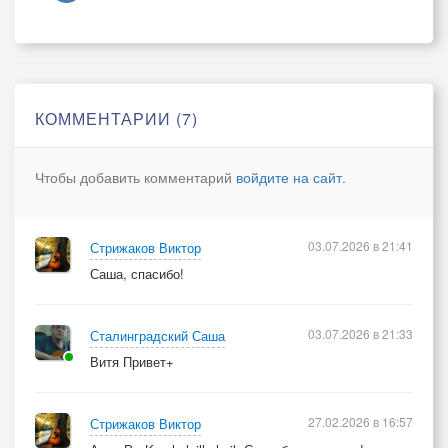
Ты не женщина, ты – божество…
Мы с тобой, обо всём забываем,
Превращаясь в одно существо...
В эту блажь приоткрыта дверца.
КОММЕНТАРИИ (7)
Ты во всём разберёшься сама…
Чтобы жить по желанию сердца,
Чтобы добавить комментарий
войдите на сайт
.
Нужно просто сойти с ума...
03.07.2026 в 21:41
Стрижаков Виктор
Саша, спасибо!
03.07.2026 в 21:33
Сталинградский Саша
Витя Привет+
27.02.2026 в 16:57
Стрижаков Виктор