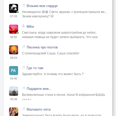
Возьми мое сердце
Неожиданно 😄😁 Светк, врушка, с кузнецом пришла же...
Зачем нам кузнец? 🤭
07:03
Mike
Светлана, когда завалили ширпотребом до небес,
никакая певица не будет ничего выбирать. Что она
06:50
Песенка про поэтов
Сталинградский Саша, Саша спасибо!
06:04
Где то там
Здравствуйте. А почему это может быть ?
04:40
Подарите мне...
Великолепные стихи и песня, Анна! В избранное!👍👍👍
+++++
00:48
Маловато лета
Замечательно! Лета всегда было мало, но в этом году