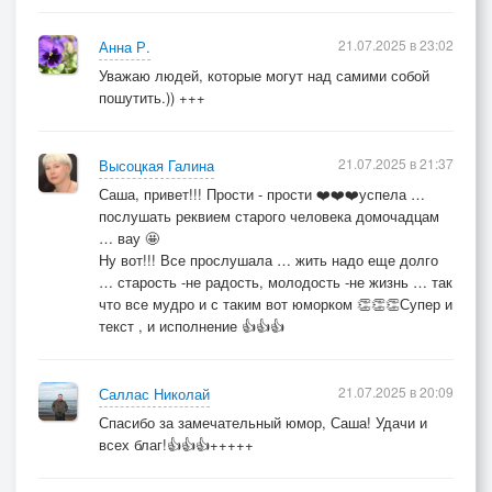
21.07.2025 в 23:02
Анна Р.
Уважаю людей, которые могут над самими собой
пошутить.)) +++
21.07.2025 в 21:37
Высоцкая Галина
Саша, привет!!! Прости - прости ❤️❤️❤️успела …
послушать реквием старого человека домочадцам
… вау 🤩
Ну вот!!! Все прослушала … жить надо еще долго
… старость -не радость, молодость -не жизнь … так
что все мудро и с таким вот юморком 👏👏👏Супер и
текст , и исполнение 👍👍👍
21.07.2025 в 20:09
Саллас Николай
Спасибо за замечательный юмор, Саша! Удачи и
всех благ!👍👍👍+++++