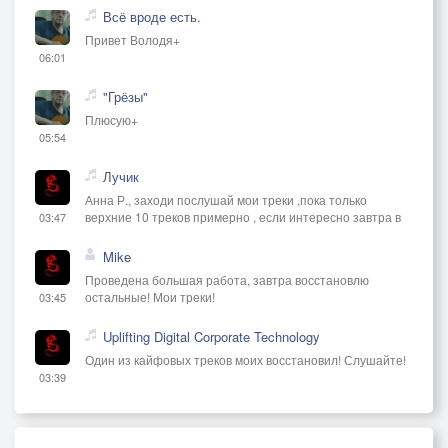
Всё вроде есть.
Привет Володя+
06:01
"Грёзы"
Плюсую+
05:54
Лучик
Анна Р., заходи послушай мои треки ,пока только
верхние 10 треков примерно , если интересно завтра в
03:47
Mike
Проведена большая работа, завтра восстановлю
остальные! Мои треки!
03:45
Uplifting Digital Corporate Technology
Один из кайфовых треков моих восстановил! Слушайте!
03:39