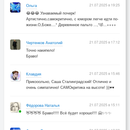
21.07.2025 в 19:25
Ольга
😂😂😂 Узнаваемый почерк!
Артистично,самокритично, с юмором легче идти по-
жизни.О,Боже...." Деревянное пальто ...,"🤣...++++
21.07.2025 в 17:12
Чертенков Анатолий
Точно накипело!
Браво!
21.07.2025 в 15:46
Клавдия
Прикооольно, Саша Сталинградский! Отлично и
очень симпатично! САМОкритика на высоте! )))♥♥
21.07.2025 в 15:11
Фёдорова Наталья
👋👋👋👋 Браво!!!!! Всё будет хорошо!!!! 🤗✨✨✨