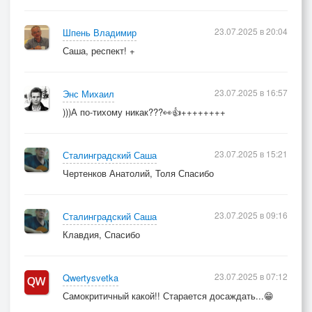
23.07.2025 в 20:04
Шпень Владимир
Саша, респект! +
23.07.2025 в 16:57
Энс Михаил
)))А по-тихому никак???👀👍++++++++
23.07.2025 в 15:21
Сталинградский Саша
Чертенков Анатолий, Толя Спасибо
23.07.2025 в 09:16
Сталинградский Саша
Клавдия, Спасибо
23.07.2025 в 07:12
Qwertysvetka
Самокритичный какой!! Старается досаждать...😁