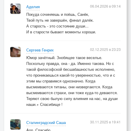
06.04.2026 в 09:14
Аделия
Покуда сочиняешь и поёшь, Санёк,
Твой путь не завершён, финал далёк.
А старость - это состояние души...
И в старости бывают моменты хороши.
02.12.2025 в 23:23
Сергеев Генрих
Юмор зачётный. Знобящее такое веселье.
Поскольку правда, она - да. Именно такова. Но с
такой философской бесшабашностью исполнено,
что проникаешься какой-то уверенностью, что и с
этим мы справимся однозначно. Когда
высмеиваются титаны, они низвергаются. Когда
высмеиваются страхи, они тоже куда-то деваются.
Теряют свою былую силу влияния на нас, на души
наши.+ Спасибище !
30.11.2025 в 19:41
Сталинградский Саша
Ann, Спасибо