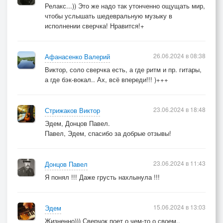
Релакс...)) Это же надо так утонченно ощущать мир,
чтобы услышать шедевральную музыку в
исполнении сверчка! Нравится!+
26.06.2024 в 08:38
Афанасенко Валерий
Виктор, соло сверчка есть, а где ритм и пр. гитары,
а где бэк-вокал.. Ах, всё впереди!!! )+++
23.06.2024 в 18:48
Стрижаков Виктор
Эдем, Донцов Павел.
Павел, Эдем, спасибо за добрые отзывы!
23.06.2024 в 11:43
Донцов Павел
Я понял !!! Даже грусть нахлынула !!!
15.06.2024 в 13:03
Эдем
Жизненно))) Сверчок поет о чем-то о своем..