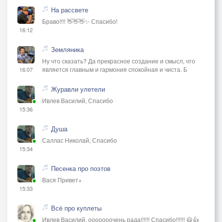
На рассвете
Браво!!!! 👋👋👋✨ Спасибо!
16:12
Земляника
Ну что сказать? Да прекрасное создание и смысл, что
является главным и гармония спокойная и чиста. Б
16:07
Журавли улетели
Ивлев Василий, Спасибо
15:36
Душа
Саллас Николай, Спасибо
15:34
Песенка про поэтов
Вася Привет+
15:33
Всё про куплеты
Ивлев Василий, ооооооочень рада!!!!!! Спасибо!!!!!! 😃👍