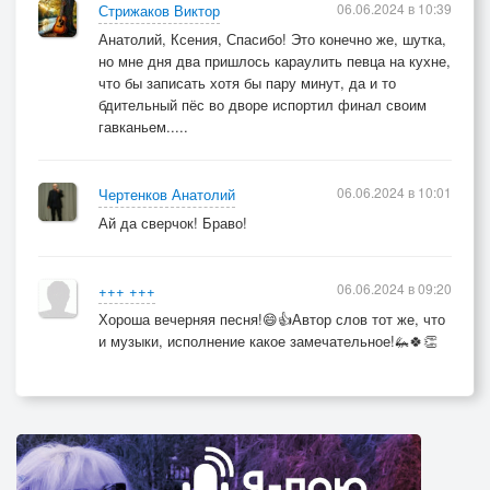
06.06.2024 в 10:39
Стрижаков Виктор
Анатолий, Ксения, Спасибо! Это конечно же, шутка,
но мне дня два пришлось караулить певца на кухне,
что бы записать хотя бы пару минут, да и то
бдительный пёс во дворе испортил финал своим
гавканьем.....
06.06.2024 в 10:01
Чертенков Анатолий
Ай да сверчок! Браво!
06.06.2024 в 09:20
+++ +++
Хороша вечерняя песня!😄👍Автор слов тот же, что
и музыки, исполнение какое замечательное!🦗🍀👏