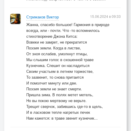
15.06.2024 в 09:33
Стрижаков Виктор
Жанна, спасибо большое! Гармония в природе
всегда, или - почти. Что -то вспомнилось
стихотворение Джона Китса:
Вовеки не замрет, не прекратится
Поэзия земли. Когда в листве,
От зноя ослабев, умолкнут птицы,
Мы слышим голос в скошенной траве
Кузнечика. Спешит он насладиться
Своим участьем в летнем торжестве,
То зазвенит, то снова притаится
И помолчит минуту или две.
Поэзия земли не знает смерти.
Пришла зима. В полях метет метель,
Но вы покою мертвому не верьте.
Трещит сверчок, забившись где-то в щель,
И в ласковом тепле нагретых печек
Нам кажется: в траве звенит кузнечик...