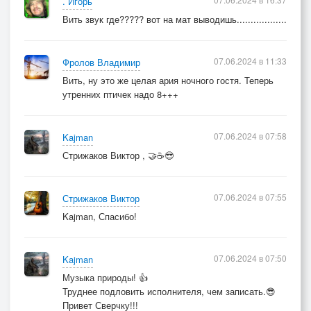
. Игорь
Вить звук где????? вот на мат выводишь..................
07.06.2024 в 11:33
Фролов Владимир
Вить, ну это же целая ария ночного гостя. Теперь
утренних птичек надо 8+++
07.06.2024 в 07:58
Kajman
Стрижаков Виктор , 🤝☕😎
07.06.2024 в 07:55
Стрижаков Виктор
Kajman, Спасибо!
07.06.2024 в 07:50
Kajman
Музыка природы! 👍
Труднее подловить исполнителя, чем записать.😎
Привет Сверчку!!!