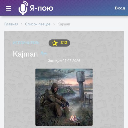
Вход
Главная
Список певцов
Kajman
312
ИСПОЛНИТЕЛЬ
Kajman
Луч
Заходил 07.07.2026