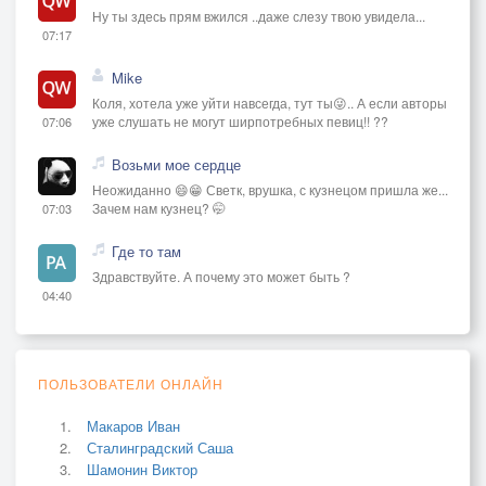
Ну ты здесь прям вжился ..даже слезу твою увидела...
07:17
Mike
Коля, хотела уже уйти навсегда, тут ты😜.. А если авторы
уже слушать не могут ширпотребных певиц!! ??
07:06
Возьми мое сердце
Неожиданно 😄😁 Светк, врушка, с кузнецом пришла же...
Зачем нам кузнец? 🤭
07:03
Где то там
Здравствуйте. А почему это может быть ?
04:40
ПОЛЬЗОВАТЕЛИ ОНЛАЙН
Макаров Иван
Сталинградский Саша
Шамонин Виктор