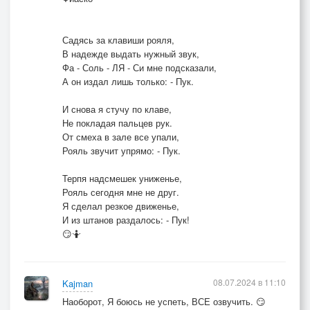
Садясь за клавиши рояля,
В надежде выдать нужный звук,
Фа - Соль - ЛЯ - Си мне подсказали,
А он издал лишь только: - Пук.
И снова я стучу по клаве,
Не покладая пальцев рук.
От смеха в зале все упали,
Рояль звучит упрямо: - Пук.
Терпя надсмешек униженье,
Рояль сегодня мне не друг.
Я сделал резкое движенье,
И из штанов раздалось: - Пук!
😏🤷
08.07.2024 в 11:10
Kajman
Наоборот, Я боюсь не успеть, ВСЕ озвучить. 😏