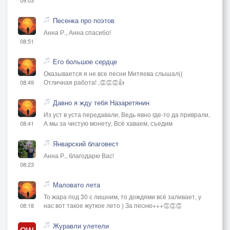
Песенка про поэтов
Анна Р., Анна спасибо!
08:51
Его большое сердце
Оказывается я не все песни Митяева слышал((
Отличная работа! ,👏👏👏👍
08:49
Давно я жду тебя Назаретянин
Из уст в уста передавали, Ведь явно где-то да приврали,
А мы за чистую монету, Всё хаваем, съедим
08:41
Январский благовест
Анна Р., благодарю Вас!
08:23
Маловато лета
То жара под 30 с лишним, то дождями всё заливает, у
нас вот такое жуткое лето ) За песню+++👏👏👏
08:18
Журавли улетели