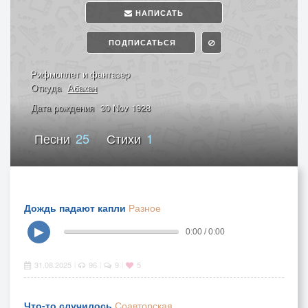
НАПИСАТЬ
ПОДПИСАТЬСЯ
Рифмоплет и фантазер
Откуда
Абакан
Дата рождения
30 Nov 1928
Песни
25
Стихи
1
Дождь падают капли
Разное
▶
0:00 / 0:00
31.08.2025
96
9
5
|
|
|
Что-то случилось
Соавторская