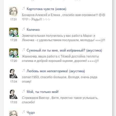
Картотека чувств (новое)
Бочаров Алексей и Елена , спасибо вам огромное!!! 😍😍
💛💛✨ Рады!!! ✨✨✨
17:31
Колечко
Замечательная получилась у вас работа Марат и
Леночка - с удовольствием послушали, молодцы! +++))!!!
17:28
Суженый ли ты мне, мой избранный? (акустика)
Жанночка, ваша работа с Тёзкой достойна теплоты
отклика и доброй хорошей оценки, дорогие! ++++))!!
17:20
Любовь моя неповторима! (акустика)
osman1953, спасибо большое, Володя, очень рада
этому!
17:04
Мой, ты только мой!
Стрижаков Виктор , Витя, приятно такое услышать,
спасибо!
17:03
Чудо