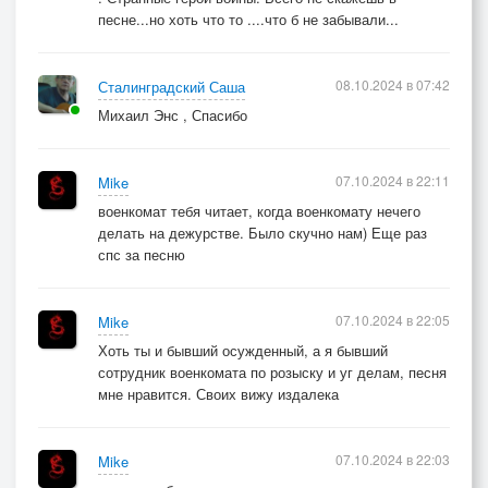
песне...но хоть что то ....что б не забывали...
08.10.2024 в 07:42
Сталинградский Саша
Михаил Энс , Спасибо
07.10.2024 в 22:11
Mike
военкомат тебя читает, когда военкомату нечего
делать на дежурстве. Было скучно нам) Еще раз
спс за песню
07.10.2024 в 22:05
Mike
Хоть ты и бывший осужденный, а я бывший
сотрудник военкомата по розыску и уг делам, песня
мне нравится. Своих вижу издалека
07.10.2024 в 22:03
Mike