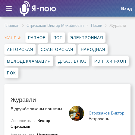
Вход
Главная
Стрижаков Виктор Михайлович
Песни
Журавли
РАЗНОЕ
ПОП
ЭЛЕКТРОННАЯ
ЖАНРЫ:
АВТОРСКАЯ
СОАВТОРСКАЯ
НАРОДНАЯ
МЕЛОДЕКЛАМАЦИЯ
ДЖАЗ, БЛЮЗ
РЭП, ХИП-ХОП
РОК
Журавли
В дружбе законы понятны
Стрижаков Виктор
Астрахань
Исполнитель
Виктор
Стрижаков
Автор текста
Неизвестен