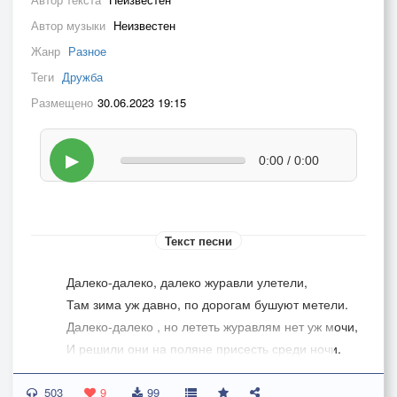
Автор музыки
Неизвестен
Жанр
Разное
Теги
Дружба
Размещено
30.06.2023 19:15
▶
0:00 / 0:00
Текст песни
Далеко-далеко, далеко журавли улетели,
Там зима уж давно, по дорогам бушуют метели.
Далеко-далеко , но лететь журавлям нет уж мочи,
И решили они на поляне присесть среди ночи.
503
Утром снялись они и на юг полетели далёкий,
9
99