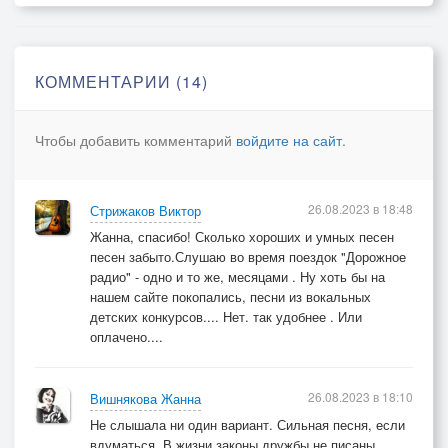
Там зима уж давно, по дорогам бушуют метели.
Далеко-далеко , но лететь журавлям нет уж мочи,
И решили они на поляне присесть среди ночи.
КОММЕНТАРИИ (14)
Чтобы добавить комментарий
войдите на сайт
.
26.08.2023 в 18:48
Стрижаков Виктор
Жанна, спасибо! Сколько хороших и умных песен
песен забыто.Слушаю во время поездок "Дорожное
радио" - одно и то же, месяцами . Ну хоть бы на
нашем сайте покопались, песни из вокальных
детских конкурсов.... Нет. так удобнее . Или
оплачено....
26.08.2023 в 18:10
Вишнякова Жанна
Не слышала ни один вариант. Сильная песня, если
вдуматься. В жизни законы дружбы не писаны.