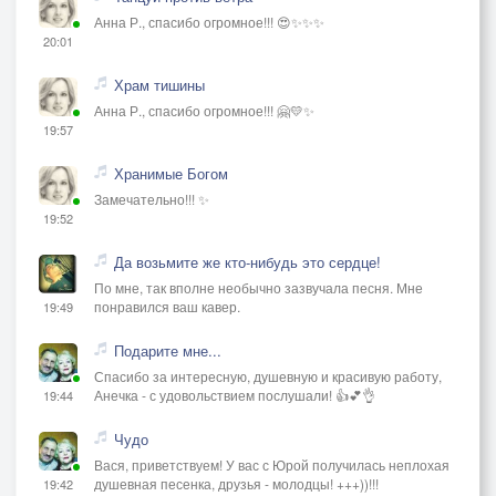
Анна Р., спасибо огромное!!! 😍✨✨✨
20:01
Храм тишины
Анна Р., спасибо огромное!!! 🤗💛✨
19:57
Хранимые Богом
Замечательно!!! ✨
19:52
Да возьмите же кто-нибудь это сердце!
По мне, так вполне необычно зазвучала песня. Мне
понравился ваш кавер.
19:49
Подарите мне...
Спасибо за интересную, душевную и красивую работу,
Анечка - с удовольствием послушали! 👍💕👌
19:44
Чудо
Вася, приветствуем! У вас с Юрой получилась неплохая
душевная песенка, друзья - молодцы! +++))!!!
19:42