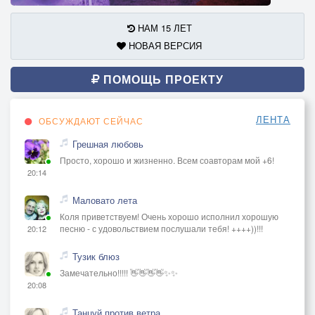
НАМ 15 ЛЕТ
НОВАЯ ВЕРСИЯ
ПОМОЩЬ ПРОЕКТУ
ЛЕНТА
ОБСУЖДАЮТ СЕЙЧАС
Грешная любовь
Просто, хорошо и жизненно. Всем соавторам мой +6!
20:14
Маловато лета
Коля приветствуем! Очень хорошо исполнил хорошую
песню - с удовольствием послушали тебя! ++++))!!!
20:12
Тузик блюз
Замечательно!!!!! 👋👋👋👋✨✨
20:08
Танцуй против ветра