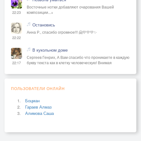
Восточные нотки добавляют очарования Вашей
композиции...+
22:23
Остановись
Анна Р., спасибо огромное!!! 🤗💛💛💛✨
22:22
В кукольном доме
Сергеев Генрих, А Вам спасибо что проникаете в каждую
букву текста как в клетку человеческую! Внимая
22:17
ПОЛЬЗОВАТЕЛИ ОНЛАЙН
Боцман
Гараев Алмаз
Алимова Саша