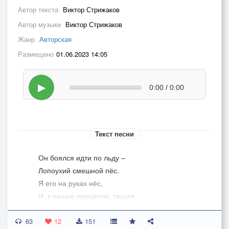
Автор текста
Виктор Стрижаков
Автор музыки
Виктор Стрижаков
Жанр
Авторская
Размещено
01.06.2023 14:05
▶
0:00 / 0:00
Текст песни
Он боялся идти по льду –
Лопоухий смешной пёс.
Я его на руках нёс,
И, к пешне прицепив, тащил.
Упирался когтями он и скулил,
63
Дескать, дальше с тобой не пойду.
12
151