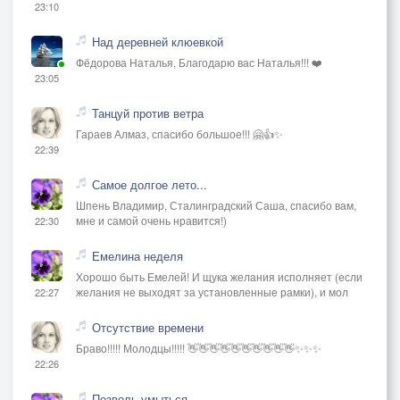
23:10
Над деревней клюевкой
Фёдорова Наталья, Благодарю вас Наталья!!! ❤️
23:05
Танцуй против ветра
Гараев Алмаз, спасибо большое!!! 🤗👍✨
22:39
Самое долгое лето...
Шпень Владимир, Сталинградский Саша, спасибо вам,
мне и самой очень нравится!)
22:30
Емелина неделя
Хорошо быть Емелей! И щука желания исполняет (если
желания не выходят за установленные рамки), и мол
22:27
Отсутствие времени
Браво!!!!! Молодцы!!!!! 👋👋👋👋👋👋👋👋👋👋✨✨✨
22:26
Позволь умыться