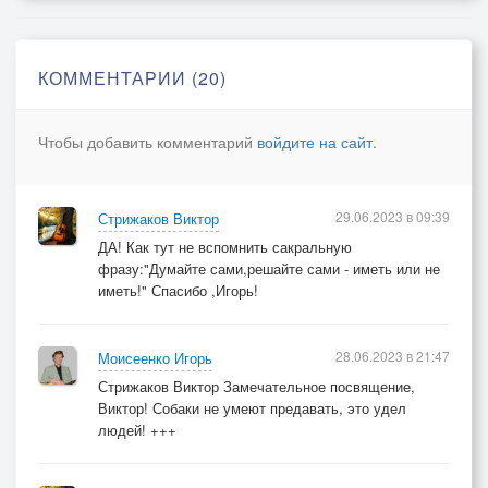
Тот обтянутый кожей каркас
До весны обитал у нас,
И наукам собачьим учил его пёс.
КОММЕНТАРИИ (20)
Жизнь недолгую прожил он,
Чтобы добавить комментарий
войдите на сайт
.
По собачьему - двадцать лет…
Но в душе моей – рваный след.
Будто что-то с собою унёс
29.06.2023 в 09:39
Стрижаков Виктор
Самый добрый на свете пёс.
ДА! Как тут не вспомнить сакральную
Пёс, которого звали Аргон.
фразу:"Думайте сами,решайте сами - иметь или не
2009 год.
иметь!" Спасибо ,Игорь!
28.06.2023 в 21:47
Моисеенко Игорь
Стрижаков Виктор Замечательное посвящение,
Виктор! Собаки не умеют предавать, это удел
людей! +++