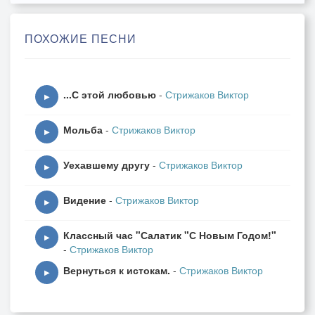
Всё же шёл, привыкая не вдруг
ПОХОЖИЕ ПЕСНИ
К непростой рыбацкой судьбе.
Я блесною ловил окуней -
Он ворон вороватых гонял.
...С этой любовью
-
Стрижаков Виктор
Он хозяина охранял,
▶
Начертив свой «таможенный» круг.
Мольба
-
Стрижаков Виктор
▶
Он бульдогу наперерез
Уехавшему другу
-
Стрижаков Виктор
Без раздумий, команды «фас»,
▶
Побежал и меня спас
Видение
-
Стрижаков Виктор
От безжалостных челюстей.
▶
И, хотя был бульдог сильней,
Классный час "Салатик "С Новым Годом!"
Пёс мой в это побоище влез…
▶
-
Стрижаков Виктор
Вернуться к истокам.
-
Стрижаков Виктор
А однажды в лютый мороз
▶
В свою будку он гостя привёл:
Доходяга-щенок еле шёл…