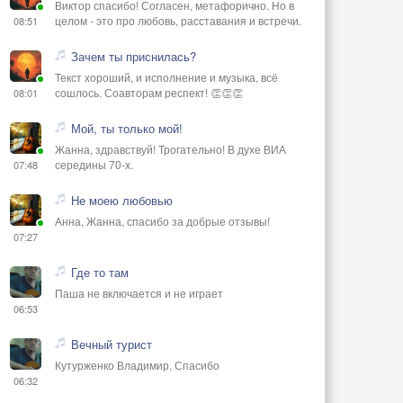
Виктор спасибо! Согласен, метафорично. Но в
целом - это про любовь, расставания и встречи.
08:51
Зачем ты приснилась?
Текст хороший, и исполнение и музыка, всё
сошлось. Соавторам респект! 👏👏👏
08:01
Мой, ты только мой!
Жанна, здравствуй! Трогательно! В духе ВИА
середины 70-х.
07:48
Не моею любовью
Анна, Жанна, спасибо за добрые отзывы!
07:27
Где то там
Паша не включается и не играет
06:53
Вечный турист
Кутурженко Владимир, Спасибо
06:32