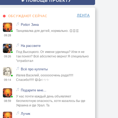
ПОМОЩЬ ПРОЕКТУ
ЛЕНТА
ОБСУЖДАЮТ СЕЙЧАС
Робот Зина
Танцевалка для детей, нормально. 👏👏👏
09:28
На рассвете
Под Высоцкого. От имени удилища? Или я не
так понял? Всё абсолютно верно! Я специально
09:26
"отработал
Всё про куплеты
Ивлев Василий, ооооооочень рада!!!!!!
Спасибо!!!!!! 😃👍✨✨✨
09:14
Подарите мне...
У нас почти каждый день объявляют
беспилотную опасность, хотя казалось бы где
08:59
Украина и где Урал. Та
Лучик