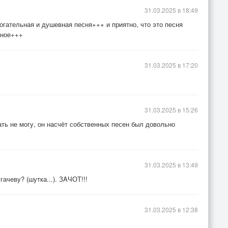
31.03.2025 в 18:49
огательная и душевная песня+++ и приятно, что это песня
пное+++
31.03.2025 в 17:20
31.03.2025 в 15:26
ть не могу, он насчёт собственных песен был довольно
31.03.2025 в 13:49
гачеву? (шутка...). ЗAЧОТ!!!
31.03.2025 в 12:38