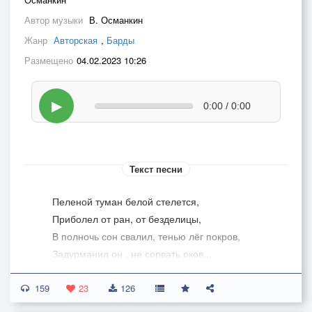
Автор музыки
В. Османкин
Жанр
Авторская
,
Барды
Размещено
04.02.2023 10:26
▶
0:00 / 0:00
Текст песни
Пеленой туман белой стелется,
Приболел от ран, от безделицы,
В полночь сон свалил, тенью лёг покров,
Задурманил он , не сорвать оков...
159
Для ранимой души - широка постель..
23
126
Мягким пухом трава, тишина да степь…