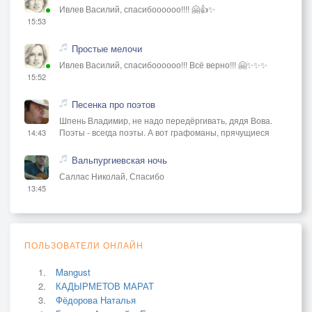
Ивлев Василий, спасибоооооо!!!! 🤗👍✨
15:53
Простые мелочи
Ивлев Василий, спасибоооооо!!! Всё верно!!! 🤗✨✨✨
15:52
Песенка про поэтов
Шпень Владимир, не надо передёргивать, дядя Вова.
Поэты - всегда поэты. А вот графоманы, прячущиеся
14:43
Вальпургиевская ночь
Саллас Николай, Спасибо
13:45
ПОЛЬЗОВАТЕЛИ ОНЛАЙН
Mangust
КАДЫРМЕТОВ МАРАТ
Фёдорова Наталья