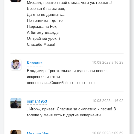
Михаил, приятен твой отзыв, чего уж грешить!
Везенья б на остров,
Да мне не доплыть...
Но теплится где- то
Надежда на Рок,
А битому дважды
От граблей урок..)
Спасибо Миша!
10.08.2023 в 16:29
Клавдия
Владимир! Трогательная и душевная песня,
искренняя и такая
неспешная...Спасибо!++++++++++++
10.08.2023 в 16:02
osman1953
. Игорь, привет! Спасибо за симпатию к песне! В
голове у меня есть и другие ееварианты...
10.08.2023 в 09:59
Михаил Энс