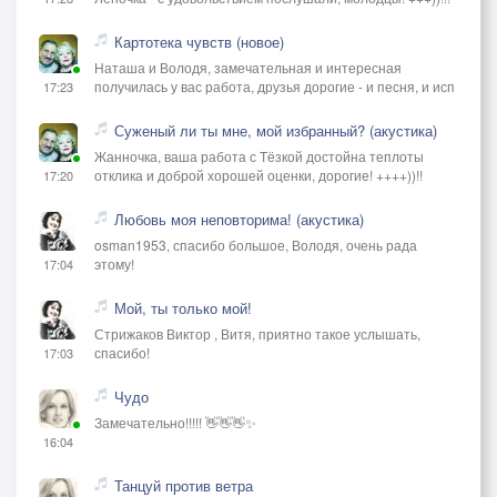
Картотека чувств (новое)
Наташа и Володя, замечательная и интересная
получилась у вас работа, друзья дорогие - и песня, и исп
17:23
Суженый ли ты мне, мой избранный? (акустика)
Жанночка, ваша работа с Тёзкой достойна теплоты
отклика и доброй хорошей оценки, дорогие! ++++))!!
17:20
Любовь моя неповторима! (акустика)
osman1953, спасибо большое, Володя, очень рада
этому!
17:04
Мой, ты только мой!
Стрижаков Виктор , Витя, приятно такое услышать,
спасибо!
17:03
Чудо
Замечательно!!!!! 👋👋👋✨
16:04
Танцуй против ветра