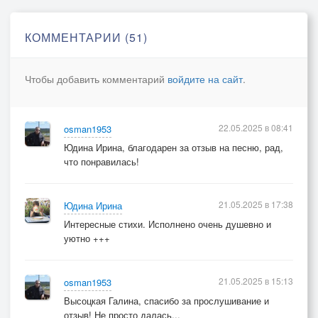
Вот бы снова начать, вот бы снова зажить !
Мне б кормой о причал ..Да оборвана нить,
КОММЕНТАРИИ (51)
Где-то там за чертой, за пределом границ,
Дробной поступью шаг неземных колесниц.
Чтобы добавить комментарий
войдите на сайт
.
Брал судьбу на измор , только мера не та…
Черно-белый колор, да хмельная верста,
22.05.2025 в 08:41
osman1953
Извивается скользкая, тянет во мрак,
Юдина Ирина, благодарен за отзыв на песню, рад,
ГОСТЬ незваный зовет, разодетый во фрак..
что понравилась!
Я ему прокричал , эхом вторил надрыв,
21.05.2025 в 17:38
Юдина Ирина
«Дайте берег-причал, да не надо в обрыв !»
Интересные стихи. Исполнено очень душевно и
Кто-то руку подал, оторвался от сна…
уютно +++
Сердцем стук выдавал, грудь для вздоха тесна.
---------------------------------
21.05.2025 в 15:13
osman1953
От усталых ветров перелесок затих,
Высоцкая Галина, спасибо за прослушивание и
О пощаде молил незаконченный стих…
отзыв! Не просто далась...