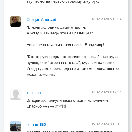
эту песню на первую страницу жму руку
07.02.2023 в 12:34
Осидак Алексей
"В ночь холодную душу отдал я,
А кому ? Так ведь это без разницы !"
Наполнена мыслью твоя песня, Владимир!
"Кто-то руку подал, оторвался от сна…" - так куда
лучше, чем "оторвав ото сна", куда смысловитее.
Иногда даже форма одного и того же слова многое
может изменить.
07.02.2023 в 12:31
+++ +++
Владимир, тронули ваши стихи и исполнение!
Спасибо!+++++👏💛🙌
05.02.2023 в 18:10
osman1953
Аделия, спасибо за комментарий, приятно неча