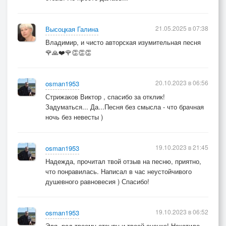
И в осеннюю рань, босиком у крыльца,
Боль сочилась из ран, пот смахнул у лица…
21.05.2025 в 07:38
Высоцкая Галина
Владимир, и чисто авторская изумительная песня
🌹🙏❤️🌹👏👏👏
20.10.2023 в 06:56
osman1953
Стрижаков Виктор , спасибо за отклик!
Задуматься... Да...Песня без смысла - что брачная
ночь без невесты )
19.10.2023 в 21:45
osman1953
Надежда, прочитал твой отзыв на песню, приятно,
что понравилась. Написал в час неустойчивого
душевного равновесия ) Спасибо!
19.10.2023 в 06:52
osman1953
Эля, рад твоему отзыву и твоей оценке! Накатило