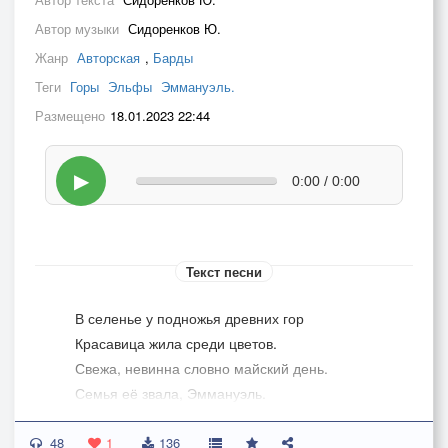
Автор музыки
Сидоренков Ю.
Жанр
Авторская
,
Барды
Теги
Горы
Эльфы
Эммануэль.
Размещено
18.01.2023 22:44
▶
0:00 / 0:00
Текст песни
В селенье у подножья древних гор
Красавица жила среди цветов.
Свежа, невинна словно майский день.
Семья её звала, Эммануэль.
48
Жила, цвела не ведая забот,
1
136