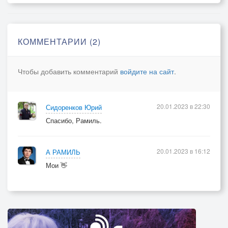
Исчезли чары в чаще вековой,
Зашелестели крылья за спиной.
Эльфийский воздух горек для людей.
КОММЕНТАРИИ (2)
Он в нимфу обратил Эммануэль.
Чтобы добавить комментарий
войдите на сайт
.
Среди цветов летает без забот.
Людской судьбы не помнит и не ждёт...
20.01.2023 в 22:30
Сидоренков Юрий
Спасибо, Рамиль.
20.01.2023 в 16:12
А РАМИЛЬ
Мои 👋