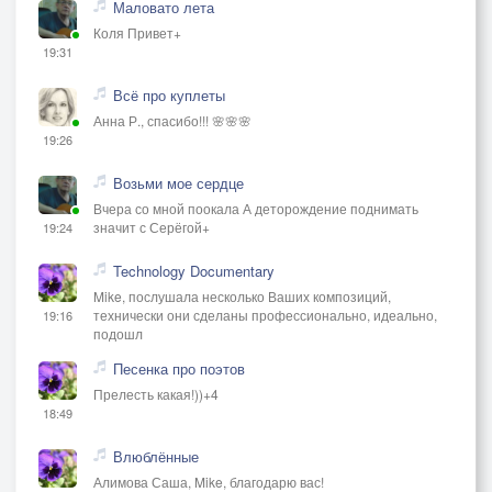
Маловато лета
Коля Привет+
19:31
Всё про куплеты
Анна Р., спасибо!!! 🌸🌸🌸
19:26
Возьми мое сердце
Вчера со мной поокала А деторождение поднимать
значит с Серёгой+
19:24
Technology Documentary
Mike, послушала несколько Ваших композиций,
технически они сделаны профессионально, идеально,
19:16
подошл
Песенка про поэтов
Прелесть какая!))+4
18:49
Влюблённые
Алимова Саша, Mike, благодарю вас!