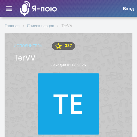
Вход
Главная
Список певцов
TerVV
337
ИСПОЛНИТЕЛЬ
TerVV
Заходил 01.08.2026