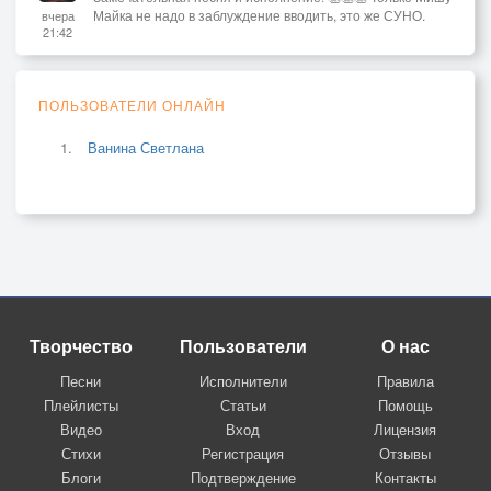
Майка не надо в заблуждение вводить, это же СУНО.
вчера
21:42
ПОЛЬЗОВАТЕЛИ ОНЛАЙН
Ванина Светлана
Творчество
Пользователи
О нас
Песни
Исполнители
Правила
Плейлисты
Статьи
Помощь
Видео
Вход
Лицензия
Стихи
Регистрация
Отзывы
Блоги
Подтверждение
Контакты