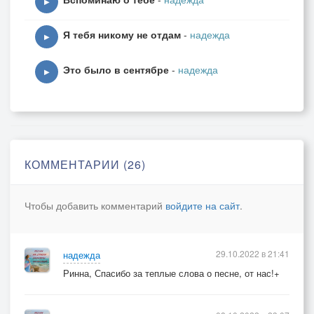
▶
Я тебя никому не отдам
-
надежда
***
▶
Мы словно птицы в поднебесье.
Это было в сентябре
-
надежда
Мы навсегда, с тобою вместе.
▶
Какое это наслажденье
И тихое "люблю" и нежность.
***
КОММЕНТАРИИ (26)
© Copyright: Шаметова Надежда, 2021
Свидетельство о публикации №121022700108
Чтобы добавить комментарий
войдите на сайт
.
29.10.2022 в 21:41
надежда
Ринна, Спасибо за теплые слова о песне, от нас!+