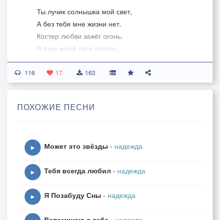
Ты лучик солнышка мой свет,
А без тебя мне жизни нет.
Костер любви зажёг огонь,
В руке моей твоя ладонь.
Тебя любить, тобой дышать,
116
В водоворот любви попасть.
17
163
Сердечко бьется,не унять:
Готов от счастья я кричать.
ПОХОЖИЕ ПЕСНИ
Ты лучик солнышка мой свет,
А без тебя мне жизни нет.
Может это звёзды
-
надежда
Костер любви зажёг огонь,
▶
В руке моей твоя ладонь.
Тебя всегда любил
-
надежда
Когда в сердцах поет любовь:
▶
То кружит птица надо мной.
Я Позабуду Сны
-
надежда
Когда со мною рядом ты:
▶
Хочу тонуть в твоей любви.
Вспоминаю о тебе
-
надежда