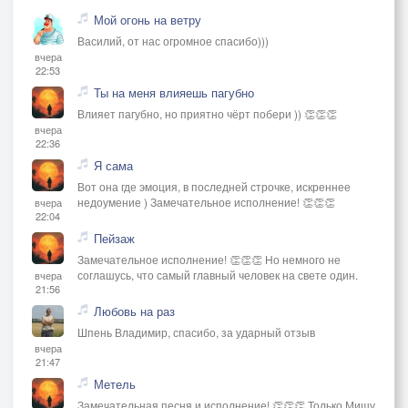
Мой огонь на ветру
Василий, от нас огромное спасибо)))
вчера
22:53
Ты на меня влияешь пагубно
Влияет пагубно, но приятно чёрт побери )) 👏👏👏
вчера
22:36
Я сама
Вот она где эмоция, в последней строчке, искреннее
недоумение ) Замечательное исполнение! 👏👏👏
вчера
22:04
Пейзаж
Замечательное исполнение! 👏👏👏 Но немного не
соглашусь, что самый главный человек на свете один.
вчера
21:56
Любовь на раз
Шпень Владимир, спасибо, за ударный отзыв
вчера
21:47
Метель
Замечательная песня и исполнение! 👏👏👏 Только Мишу