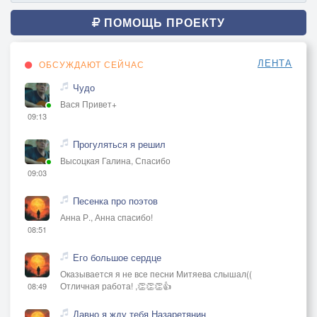
ПОМОЩЬ ПРОЕКТУ
ЛЕНТА
ОБСУЖДАЮТ СЕЙЧАС
Чудо
Вася Привет+
09:13
Прогуляться я решил
Высоцкая Галина, Спасибо
09:03
Песенка про поэтов
Анна Р., Анна спасибо!
08:51
Его большое сердце
Оказывается я не все песни Митяева слышал((
Отличная работа! ,👏👏👏👍
08:49
Давно я жду тебя Назаретянин