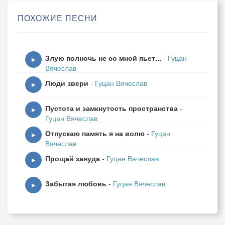
Сброшена, на бело этим летом
ПОХОЖИЕ ПЕСНИ
На черно - риз монашеских
На красно - новой и новой болью
Медленный бой ангелов
Злую полночь не со мной пьет...
-
Гуцан
Над бесконечным полем с любовью
▶
Вячеслав
Крыши стеклом-зеркалом
Люди звери
-
Гуцан Вячеслав
Вены дорог забитые выхлопом
▶
Сверху как будто бы над столом
Пустота и замкнутость пространства
-
Сверху зарницами. было ведь было им
▶
Гуцан Вячеслав
Сказано, предначертано
Отпускаю память я на волю
-
Гуцан
Пасть в этот раз навсегда, навеки
▶
Вячеслав
Медленный бой ангелов
Прощай зануда
-
Гуцан Вячеслав
Запах полыни и запах лета
▶
Там где за час минутами
Забытая любовь
-
Гуцан Вячеслав
А за минуту бессмертными жизнями
▶
В точке над абсолютом
Встретились две гигантские птицы
Так им кружиться затемно