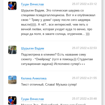
25.07.2022 в 23:12
Гуцан Вячеслав
Вечно в зрачках, он в тебе и во мне он.
Шурыгин Вадим, Это готическая шаурма со
специями псевдогаллюциноза. Вот я и опубликовал
свою " Траву у дома" сразу после сего шедевра
мысли)))))). А чё?.. все интересней, чем петь о
вечной любви, которая уходит куда то вечно, про
рощи да поля, в закате солнца, огуречном... ))))
25.07.2022 в 22:53
Шурыгин Вадим
Подсмотрена в клинике? Есть название сему
сюжету - "Онейроид" (гугл в помощь))) Студентам
ситуационная задача)) Исполнено супер!+++
25.07.2022 в 21:55
Келина Анжелика
Текст отличный, Слава! Музыка супер!
25.07.2022 в 20:48
Гуцан Вячеслав
Михаил Энс , FrekenSnork, Колмыков Сергей,