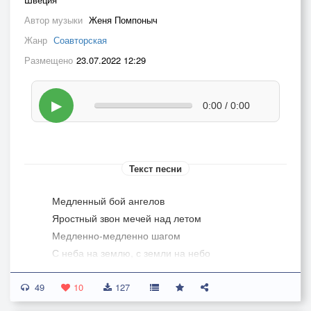
Автор музыки
Женя Помпоныч
Жанр
Соавторская
Размещено
23.07.2022 12:29
▶
0:00 / 0:00
Текст песни
Медленный бой ангелов
Яростный звон мечей над летом
Медленно-медленно шагом
С неба на землю, с земли на небо
Ярость и стыд, больно им
49
Не тяготит уже планета
10
127
Их гравитация прожита