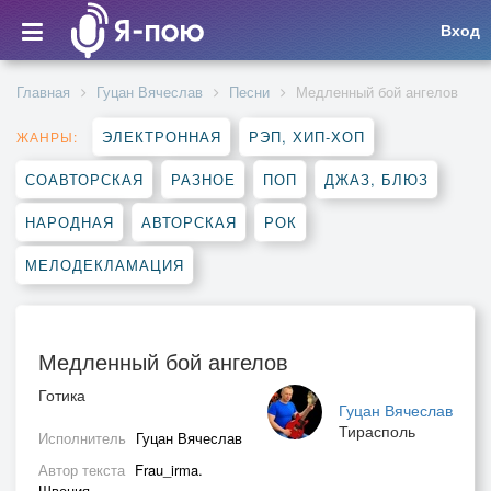
Вход
Главная
Гуцан Вячеслав
Песни
Медленный бой ангелов
ЭЛЕКТРОННАЯ
РЭП, ХИП-ХОП
ЖАНРЫ:
СОАВТОРСКАЯ
РАЗНОЕ
ПОП
ДЖАЗ, БЛЮЗ
НАРОДНАЯ
АВТОРСКАЯ
РОК
МЕЛОДЕКЛАМАЦИЯ
Медленный бой ангелов
Готика
Гуцан Вячеслав
Тирасполь
Исполнитель
Гуцан Вячеслав
Автор текста
Frau_irma.
Швеция