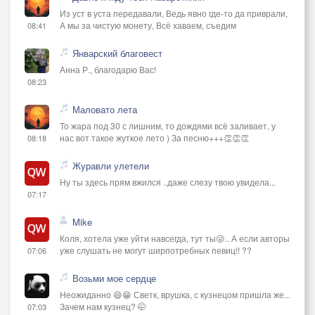
Из уст в уста передавали, Ведь явно где-то да приврали,
А мы за чистую монету, Всё хаваем, съедим
08:41
Январский благовест
Анна Р., благодарю Вас!
08:23
Маловато лета
То жара под 30 с лишним, то дождями всё заливает, у
нас вот такое жуткое лето ) За песню+++👏👏👏
08:18
Журавли улетели
Ну ты здесь прям вжился ..даже слезу твою увидела...
07:17
Mike
Коля, хотела уже уйти навсегда, тут ты😜.. А если авторы
уже слушать не могут ширпотребных певиц!! ??
07:06
Возьми мое сердце
Неожиданно 😄😁 Светк, врушка, с кузнецом пришла же...
Зачем нам кузнец? 🤭
07:03