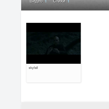
Видео
1
Стихи
1
skyfall