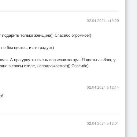
02.04.2024 в 19:20
т подарить только женщина)) Спасибо огромное!)
не без цветов, и это радует)
реля. А про урну ты очень серьезно загнул. Я цветы люблю, у
нно в твоем стиле, неподражаемое))) Спасибо)
02.04.2024 в 12:14
о!
02.04.2024 в 12:01