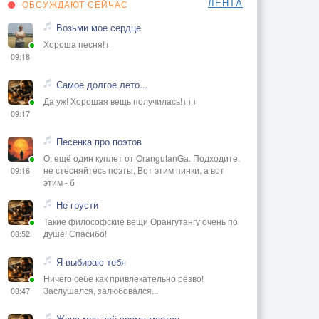
ЛЕНТА
ОБСУЖДАЮТ СЕЙЧАС
Возьми мое сердце
Хороша песня!+
09:18
Самое долгое лето...
Да уж! Хорошая вещь получилась!+++
09:17
Песенка про поэтов
О, ещё один куплет от OrangutanGа. Подходите,
не стесняйтесь поэты, Вот этим пинки, а вот
09:16
этим - б
Не грусти
Такие философские вещи Орангутангу очень по
душе! Спасибо!
08:52
Я выбираю тебя
Ничего себе как привлекательно резво!
Заслушался, залюбовался...
08:47
Жена моя всё время моется