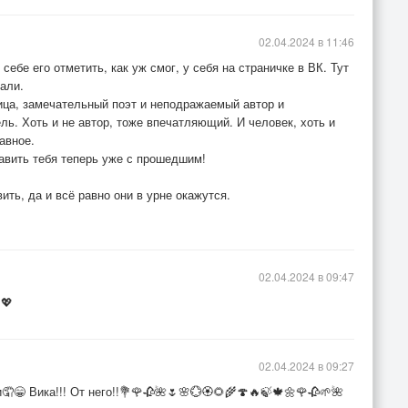
02.04.2024 в 11:46
себе его отметить, как уж смог, у себя на страничке в ВК. Тут
али.
ица, замечательный поэт и неподражаемый автор и
ль. Хоть и не автор, тоже впечатляющий. И человек, хоть и
авное.
авить тебя теперь уже с прошедшим!
ть, да и всё равно они в урне окажутся.
02.04.2024 в 09:47
💖
02.04.2024 в 09:27
🤦😁 Вика!!! От него!!💐🌹🥀🌺🌷🌸💮🏵️🌻🌾🍄🔥🍃🍁🌼🌹🥀🌱🌺