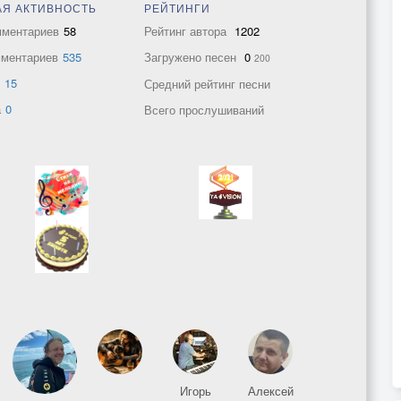
Я АКТИВНОСТЬ
РЕЙТИНГИ
мментариев
58
Рейтинг автора
1202
мментариев
535
Загружено песен
0
200
в
15
Средний рейтинг песни
а
0
Всего прослушиваний
Игорь
Алексей