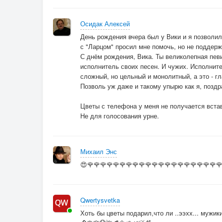
Осидак Алексей
День рождения вчера был у Вики и я позволил 
с "Ларцом" просил мне помочь, но не поддерж
С днём рождения, Вика. Ты великолепная пев
исполнитель своих песен. И чужих. Исполните
сложный, но цельный и монолитный, а это - гл
Позволь уж даже и такому упырю как я, поздр
Цветы с телефона у меня не получается встави
Не для голосования урне.
Михаил Энс
😍🌹🌹🌹🌹🌹🌹🌹🌹🌹🌹🌹🌹🌹🌹🌹🌹🌹🌹🌹🌹
Qwertysvetka
Хоть бы цветы подарил,что ли ..ээхх... мужики