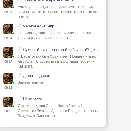
Улыбнул, Володя) Орангутанг жмет тебе руку!
Помни - чистота , лучше - грязноты...И то, за что
08:35
нас лю
Чёрно-белый мир
Понимающе киваю гривой! Удачи! Нравится
харизматичное исполнение! +
08:31
Суженый ли ты мне, мой избранный? (акустика)
У Вас в гостях был Орангутанг! Подарки и вино
на столе... С удовольствием слушал творения.
08:27
Как всегд
Дальняя дорога
Замечательно)
08:22
Наше лето
Сталинградский Саша, Ивлев Василий,
Стрижаков Виктор , Денисова Владлена, Шпень
08:16
Владимир, Вишнякова