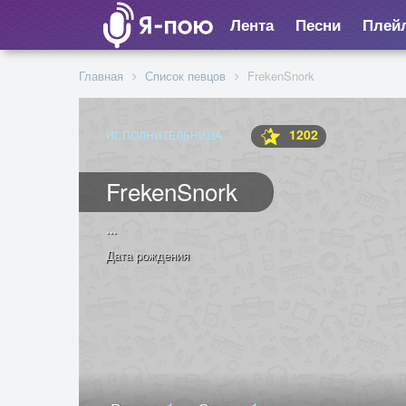
Лента
Песни
Плей
Главная
Список певцов
FrekenSnork
1202
ИСПОЛНИТЕЛЬНИЦА
FrekenSnork
...
Дата рождения