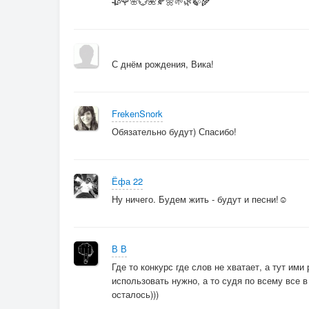
🥀🌹🌸💮🌺🍂🌼🌱🌿🍃🌾
С днём рождения, Вика!
FrekenSnork
Обязательно будут) Спасибо!
Ёфа 22
Ну ничего. Будем жить - будут и песни!☺
В В
Где то конкурс где слов не хватает, а тут им
использовать нужно, а то судя по всему все в
осталось)))