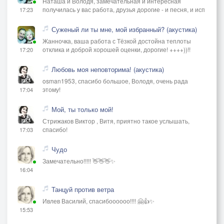
Наташа и Володя, замечательная и интересная
получилась у вас работа, друзья дорогие - и песня, и исп
17:23
Суженый ли ты мне, мой избранный? (акустика)
Жанночка, ваша работа с Тёзкой достойна теплоты
отклика и доброй хорошей оценки, дорогие! ++++))!!
17:20
Любовь моя неповторима! (акустика)
osman1953, спасибо большое, Володя, очень рада
этому!
17:04
Мой, ты только мой!
Стрижаков Виктор , Витя, приятно такое услышать,
спасибо!
17:03
Чудо
Замечательно!!!!! 👋👋👋✨
16:04
Танцуй против ветра
Ивлев Василий, спасибоооооо!!!! 🤗👍✨
15:53