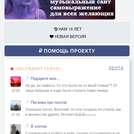
НАМ 15 ЛЕТ
НОВАЯ ВЕРСИЯ
ПОМОЩЬ ПРОЕКТУ
ЛЕНТА
ОБСУЖДАЮТ СЕЙЧАС
Подарите мне...
Ну да, из пафоса "то что было не со мной помню"? От
лица бабушки и надо было строить повествован
22:05
Песенка про поэтов
Хорошая песня, Василий, но она создана из стихов, как
и множество других. Респект!👍👍👍+++++
21:33
В клетке
Стремлению к полёту и небу, скорее ассоциируется не