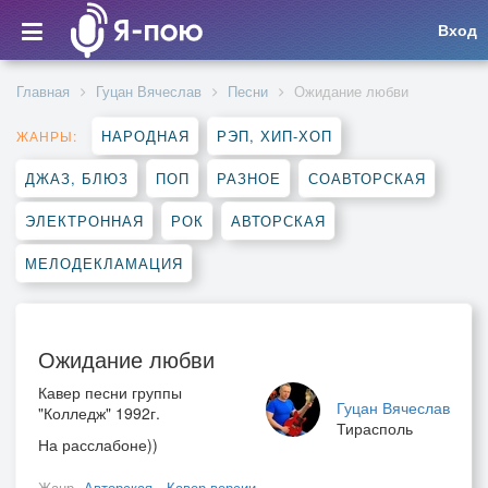
Вход
Главная
Гуцан Вячеслав
Песни
Ожидание любви
НАРОДНАЯ
РЭП, ХИП-ХОП
ЖАНРЫ:
ДЖАЗ, БЛЮЗ
ПОП
РАЗНОЕ
СОАВТОРСКАЯ
ЭЛЕКТРОННАЯ
РОК
АВТОРСКАЯ
МЕЛОДЕКЛАМАЦИЯ
Ожидание любви
Кавер песни группы
Гуцан Вячеслав
"Колледж" 1992г.
Тирасполь
На расслабоне))
Жанр
Авторская
,
Кавер-версии