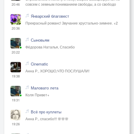
совсем с земным пониманием свободы, а со свободо
20:46
Январский благовест
Прекрасный романс! Звучание хрустально-зимнее. +2
20:36
Сыновьям
Фёдорова Наталья, Спасибо
20:22
Cinematic
Анна Р., ХОРОШО,ЧТО ПОСЛУШАЛИ!
19:38
Маловато лета
Коля Привет+
19:31
Всё про куплеты
Анна Р., спасибо!!! 🌸🌸🌸
19:26