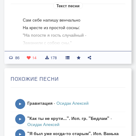
Текст песни
Сам себе напишу венчально
На кресте из простой сосны:
"На погосте я гость случайный -
Заманили с собою сны."
86
Не меняйте сосну на мрамор.
14
178
Слишком рано - ведь я вернусь.
Сколько весит душа, коль в граммах?
ПОХОЖИЕ ПЕСНИ
Как колибри? И я взметнусь
Этой птицей сквозь доски гроба
И суглинок могилы - ввысь!
Гравитация
-
Осидак Алексей
А оттуда опять в утробу
▶
К новой маме. Не откажись,
"Как ты не крути...". Исп. гр. "Бедлам"
-
Я прошу, от меня, родная,
▶
Осидак Алексей
Дай пожить не в последний раз!
"Я был уже когда-то старым". Исп. Ванька
Пусть не всем повезёт, я знаю,
▶