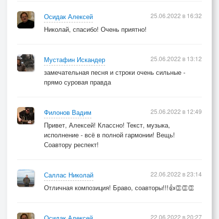
25.06.2022 в 16:32
Осидак Алексей
Николай, спасибо! Очень приятно!
25.06.2022 в 13:12
Мустафин Искандер
замечательная песня и строки очень сильные -
прямо суровая правда
25.06.2022 в 12:49
Филонов Вадим
Привет, Алексей! Классно! Текст, музыка,
исполнение - всё в полной гармонии! Вещь!
Соавтору респект!
22.06.2022 в 23:14
Саллас Николай
Отличная композиция! Браво, соавторы!!!👍👏👏👏
22.06.2022 в 20:27
Осидак Алексей