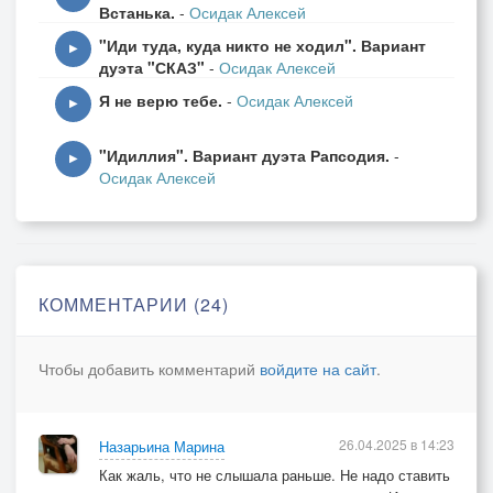
Встанька.
-
Осидак Алексей
Но удачлив ли я сейчас?
"Иди туда, куда никто не ходил". Вариант
▶
дуэта "СКАЗ"
-
Осидак Алексей
Ошибаетесь, так не лучше:
Я не верю тебе.
-
Осидак Алексей
Не обтёсывайте гранит.
▶
На погосте я гость заблудший,
"Идиллия". Вариант дуэта Рапсодия.
-
Из суглинка уже сквозит!
▶
Осидак Алексей
КОММЕНТАРИИ (24)
Чтобы добавить комментарий
войдите на сайт
.
26.04.2025 в 14:23
Назарьина Марина
Как жаль, что не слышала раньше. Не надо ставить