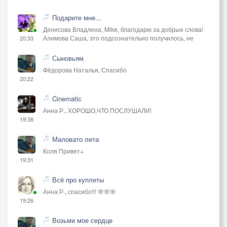
Подарите мне...
Денисова Владлена, Mike, благодарю за добрые слова!
Алимова Саша, это подсознательно получилось, не
20:33
Сыновьям
Фёдорова Наталья, Спасибо
20:22
Cinematic
Анна Р., ХОРОШО,ЧТО ПОСЛУШАЛИ!
19:38
Маловато лета
Коля Привет+
19:31
Всё про куплеты
Анна Р., спасибо!!! 🌸🌸🌸
19:26
Возьми мое сердце