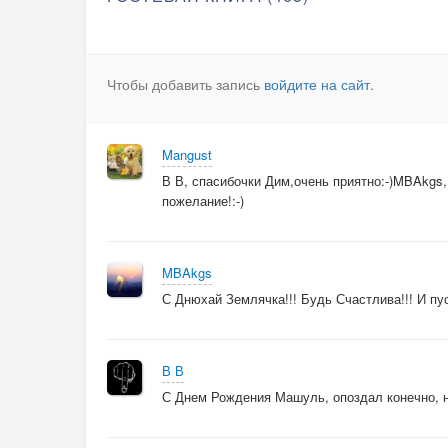
Чтобы добавить запись
войдите на сайт
.
Mangust
В В, спасибочки Дим,очень приятно:-)MBAkgs, 
пожелание!:-)
MBAkgs
С Днюхай Землячка!!! Будь Счастлива!!! И пу
В В
С Днем Рождения Машуль, опоздал конечно, но