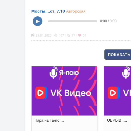
Мосты....ст. 7.10
Авторская
▶
0:00 / 0:00
29.01.2025
167
77
34
|
|
|
ПОКАЗАТЬ 
Пара на Танго....
ОБРЫВ.....