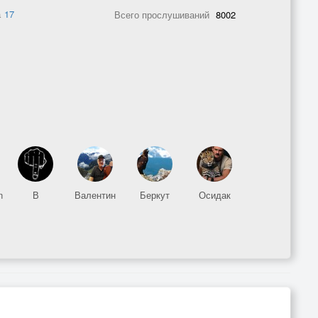
а
17
Всего прослушиваний
8002
n
В
Валентин
Беркут
Осидак