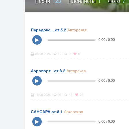
Песни
123
Плейлисты
1
Фото
7
Парадокс... ст.5.2
Авторская
▶
0:00 / 0:00
08.08.2026
16
9
6
|
|
|
Аэропорт...ст.8.2
Авторская
▶
0:00 / 0:00
15.06.2026
95
42
22
|
|
|
САНСАРА ст.8.1
Авторская
▶
0:00 / 0:00