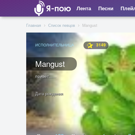
Лента
Песни
Плей
Главная
Список певцов
Mangust
3149
ИСПОЛНИТЕЛЬНИЦА
Mangust
привет......
Дата рождения