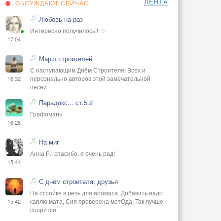
ЛЕНТА
ОБСУЖДАЮТ СЕЙЧАС
Любовь на раз
Интересно получилось!!! ✨
17:04
Марш строителей
С наступающим Днём Строителя! Всех и
персонально авторов этой замечательной
16:32
песни
Парадокс... ст.5.2
Графомань
16:28
На миг
Анна Р., спасибо, я очень рад!
15:44
С днём строителя, друзья
На стройке в речь для аромата, Добавить надо
каплю мата, Сия проверена метОда, Так лучше
15:42
спорится