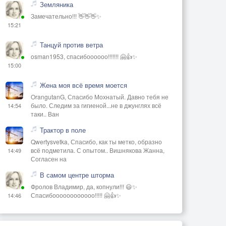
Земляника
Замечательно!!! 👋👋👋✨
15:21
Танцуй против ветра
osman1953, спасибоооооо!!!!!!! 🤗👍✨
15:00
Жена моя всё время моется
OrangutanG, Спасибо Мохнатый. Давно тебя не
было. Следим за гигиеной...не в джунглях всё
14:54
таки.. Ван
Трактор в поле
Qwertysvetka, Спасибо, как ты метко, образно
всё подметила. С опытом.. Вишнякова Жанна,
14:49
Согласен на
В самом центре шторма
Фролов Владимир, да, копнули!!! 😃✨
Спасибоооооооооооо!!!!! 🤗👍✨
14:46