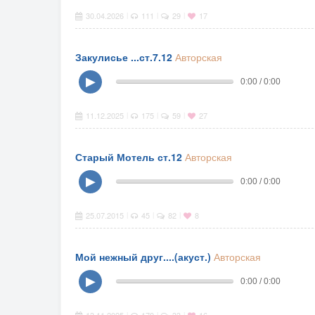
30.04.2026
111
29
17
|
|
|
Закулисье ...ст.7.12
Авторская
▶
0:00 / 0:00
11.12.2025
175
59
27
|
|
|
Старый Мотель ст.12
Авторская
▶
0:00 / 0:00
25.07.2015
45
82
8
|
|
|
Мой нежный друг....(акуст.)
Авторская
▶
0:00 / 0:00
|
|
|