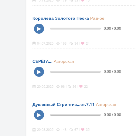
13.11.2025
179
33
16
Королева Золотого Песка
Разное
▶
0:00 / 0:00
04.07.2025
168
34
24
|
|
|
СЕРЁГА...
Авторская
▶
0:00 / 0:00
20.05.2025
96
36
22
|
|
|
Душевный Стриптиз...ст.7.11
Авторская
▶
0:00 / 0:00
20.03.2025
148
67
35
|
|
|