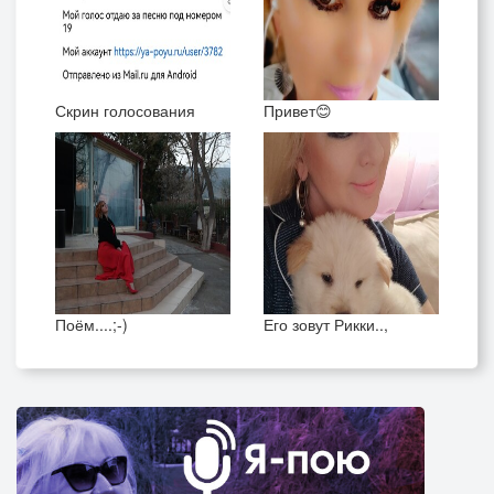
Скрин голосования
Привет😊
Поём....;-)
Его зовут Рикки..,