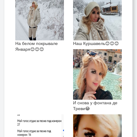
На белом покрывале
Наш Куршавель😊😊😊
Января😊😊😊
И снова у фонтана де
Треви😂