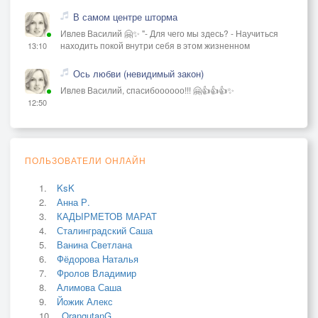
В самом центре шторма
Ивлев Василий 🤗✨ "- Для чего мы здесь? - Научиться
находить покой внутри себя в этом жизненном
13:10
Ось любви (невидимый закон)
Ивлев Василий, спасибоооооо!!! 🤗👍👍👍✨
12:50
ПОЛЬЗОВАТЕЛИ ОНЛАЙН
KsK
Анна Р.
КАДЫРМЕТОВ МАРАТ
Сталинградский Саша
Ванина Светлана
Фёдорова Наталья
Фролов Владимир
Алимова Саша
Йожик Алекс
OrangutanG