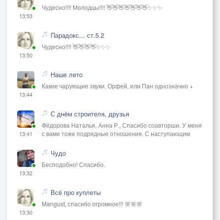
Чудесно!!!! Молодцы!!!! 👋👋👋👋👋👋👋✨✨✨
13:53
Парадокс... ст.5.2
Чудесно!!!! 👋👋👋👋✨✨✨
13:50
Наше лето
Какие чарующие звуки. Орфей, или Пан однозначно +
13:44
С днём строителя, друзья
Фёдорова Наталья, Анна Р., Спасибо соавторши. У меня
с вами тоже подрядные отношения. С наступающим
13:41
Чудо
Бесподобно! Спасибо.
13:32
Всё про куплеты
Mangust, спасибо огромное!!! 🌸🌸🌸
13:30