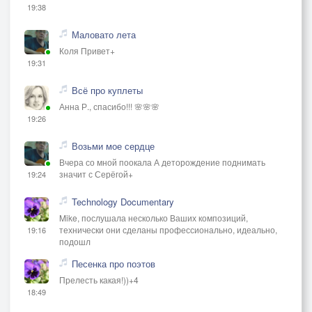
19:38
Маловато лета
Коля Привет+
19:31
Всё про куплеты
Анна Р., спасибо!!! 🌸🌸🌸
19:26
Возьми мое сердце
Вчера со мной поокала А деторождение поднимать
значит с Серёгой+
19:24
Technology Documentary
Mike, послушала несколько Ваших композиций,
технически они сделаны профессионально, идеально,
19:16
подошл
Песенка про поэтов
Прелесть какая!))+4
18:49