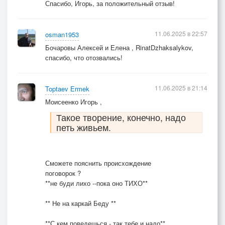
Спасибо, Игорь, за положительный отзыв!
11.06.2025 в 22:57
osman1953
Бочаровы Алексей и Елена , RinatDzhaksalykov,
спасибо, что отозвались!
11.06.2025 в 21:14
Toptaev Ermek
Моисеенко Игорь ,
Такое творение, конечно, надо
петь живьем.
Сможете пояснить происхождение
поговорок ?
**не буди лихо --пока оно ТИХО**
** Не на каркай Беду **
**С кем поведешься - так тебе и надо**