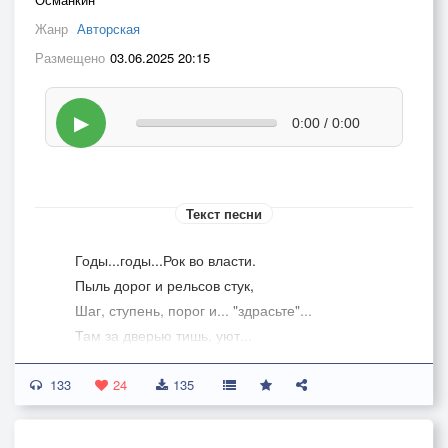
Жанр
Авторская
Размещено
03.06.2025 20:15
▶
0:00 / 0:00
Текст песни
Годы...годы...Рок во власти.
Пыль дорог и рельсов стук,
Шаг, ступень, порог и... "здрасьте"...
Там за дверью тишь, уют...
133
Кто хозяин в этом доме?
24
135
Отворяй! Устал с дорог...
Отдышусь я в полудрёме,