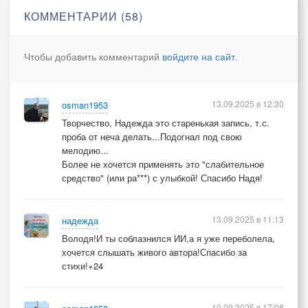
Покаяний несть числа,
КОММЕНТАРИИ (58)
Ну, а ты в муравах здешних
Право слово - заплутал...
Чтобы добавить комментарий
войдите на сайт
.
Стало быть, ты здесь поспешно.
Иль надысь не повезло?
Возвращайся судный грешник!
13.09.2025 в 12:30
osman1953
Без греха твори Добро!"
Творчество, Надежда это старенькая запись, т.с.
проба от неча делать...Подогнал под свою
Я вернулся. Свет а оконце.
мелодию...
То ли было, то ли нет.
Более не хочется применять это "слабительное
средство" (или ра***) с улыбкой! Спасибо Надя!
Всё как прежде, греет солнце,
Да халатов белый цвет...
13.09.2025 в 11:13
надежда
И кружился белой птицей
Володя!И ты соблазнился ИИ,а я уже переболела,
Аист над своим гнездом,
хочется слышать живого автора!Спасибо за
стихи!+24
Да над домом, над светлицей,
А не черным вороньем...
10.09.2025 в 17:08