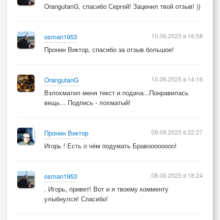
OrangutanG, спасибо Сергей! Заценил твой отзыв! ))
10.06.2025 в 16:58
osman1953
Пронин Виктор, спасибо за отзыв большое!
10.06.2025 в 14:16
OrangutanG
Взлохматил меня текст и подача...Понравилась
вещь... Подпись - лохматый!
09.06.2025 в 22:27
Пронин Виктор
Игорь ! Есть о чём подумать Бравоооооооо!
08.06.2025 в 18:24
osman1953
. Игорь, привет! Вот и я твоему комменту
улыбнулся! Спасибо!