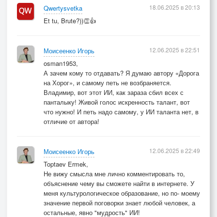
18.06.2025 в 20:13
Qwertysvetka
Et tu, Brute?))👏👍
12.06.2025 в 22:51
Моисеенко Игорь
osman1953,
А зачем кому то отдавать? Я думаю автору «Дорога
на Хорог», и самому петь не возбраняется.
Владимир, вот этот ИИ, как зараза сбил всех с
панталыку! Живой голос искренность талант, вот
что нужно! И петь надо самому, у ИИ таланта нет, в
отличие от автора!
12.06.2025 в 22:49
Моисеенко Игорь
Toptaev Ermek,
Не вижу смысла мне лично комментировать то,
объяснение чему вы сможете найти в интернете. У
меня культурологическое образование, но по- моему
значение первой поговорки знает любой человек, а
остальные, явно "мудрость" ИИ!