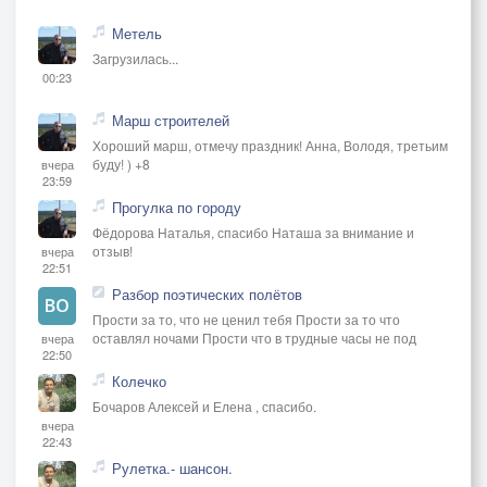
Метель
Загрузилась...
00:23
Марш строителей
Хороший марш, отмечу праздник! Анна, Володя, третьим
буду! ) +8
вчера
23:59
Прогулка по городу
Фёдорова Наталья, спасибо Наташа за внимание и
отзыв!
вчера
22:51
Разбор поэтических полётов
Прости за то, что не ценил тебя Прости за то что
оставлял ночами Прости что в трудные часы не под
вчера
22:50
Колечко
Бочаров Алексей и Елена , спасибо.
вчера
22:43
Рулетка.- шансон.