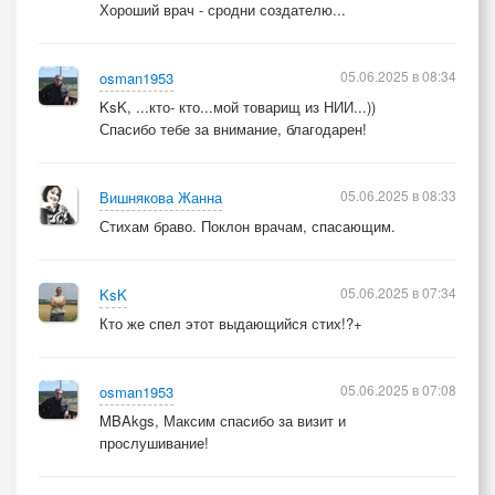
Хороший врач - сродни создателю...
05.06.2025 в 08:34
osman1953
KsK, ...кто- кто...мой товарищ из НИИ...))
Спасибо тебе за внимание, благодарен!
05.06.2025 в 08:33
Вишнякова Жанна
Стихам браво. Поклон врачам, спасающим.
05.06.2025 в 07:34
KsK
Кто же спел этот выдающийся стих!?+
05.06.2025 в 07:08
osman1953
MBAkgs, Максим спасибо за визит и
прослушивание!