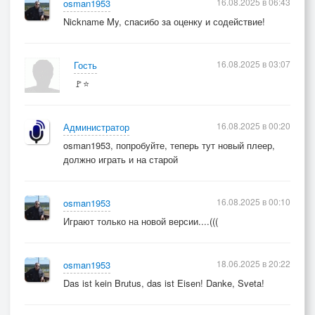
16.08.2025 в 06:43
osman1953
Nickname My, спасибо за оценку и содействие!
16.08.2025 в 03:07
Гость
🚩⭐
16.08.2025 в 00:20
Администратор
osman1953, попробуйте, теперь тут новый плеер,
должно играть и на старой
16.08.2025 в 00:10
osman1953
Играют только на новой версии....(((
18.06.2025 в 20:22
osman1953
Das ist kein Brutus, das ist Eisen! Danke, Sveta!