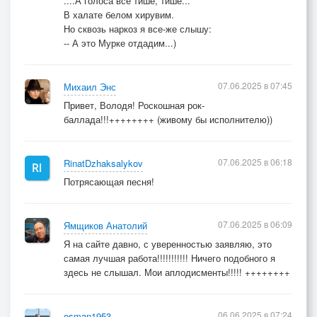
....А голоса все тише, тише...
В халате белом хирувим.
Но сквозь наркоз я все-же слышу:
-- А это Мурке отдадим...)
07.06.2025 в 07:45
Михаил Энс
Привет, Володя! Роскошная рок-
баллада!!!++++++++ (живому бы исполнителю))
07.06.2025 в 06:18
RinatDzhaksalykov
Потрясающая песня!
07.06.2025 в 06:09
Ямщиков Анатолий
Я на сайте давно, с уверенностью заявляю, это
самая лучшая работа!!!!!!!!!!! Ничего подобного я
здесь не слышал. Мои аплодисменты!!!!! ++++++++
06.06.2025 в 07:24
osman1953