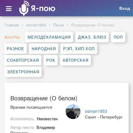
Вход
Главная
osman1953
Песни
Возвращение (О белом)
МЕЛОДЕКЛАМАЦИЯ
ДЖАЗ, БЛЮЗ
ПОП
ЖАНРЫ:
РАЗНОЕ
НАРОДНАЯ
РЭП, ХИП-ХОП
СОАВТОРСКАЯ
РОК
АВТОРСКАЯ
ЭЛЕКТРОННАЯ
Возвращение (О белом)
Врачам посвящается
osman1953
Санкт - Петеребург
Исполнитель
Неизвестен
Автор текста
Владимир
Османкин