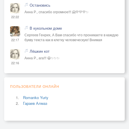
Остановись
Анна Р., спасибо огромное!!! 🤗💛💛💛✨
22:22
В кукольном доме
Сергеев Генрих, А Вам спасибо что проникаете в каждую
букву текста как в клетку человеческую! Внимая
22:17
Лёшкин кот
Анна Р., ага!!! 😃✨✨✨
22:16
ПОЛЬЗОВАТЕЛИ ОНЛАЙН
Romanko Yuriy
Гараев Алмаз