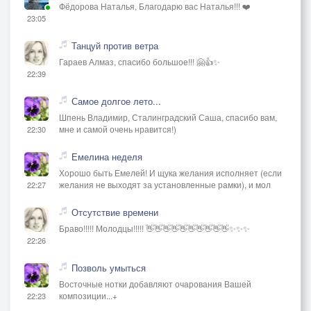
Фёдорова Наталья, Благодарю вас Наталья!!! ❤️
23:05
Танцуй против ветра
Гараев Алмаз, спасибо большое!!! 🤗👍✨
22:39
Самое долгое лето...
Шпень Владимир, Сталинградский Саша, спасибо вам,
мне и самой очень нравится!)
22:30
Емелина неделя
Хорошо быть Емелей! И щука желания исполняет (если
желания не выходят за установленные рамки), и мол
22:27
Отсутствие времени
Браво!!!!! Молодцы!!!!! 👋👋👋👋👋👋👋👋👋👋✨✨✨
22:26
Позволь умыться
Восточные нотки добавляют очарования Вашей
композиции...+
22:23