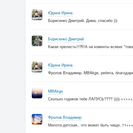
Юдина Ирина
Борисенко Дмитрий, Дима, спасибо )))
Борисенко Дмитрий
Какая прелесть!!!👋!А на коменты всяких "тов
Юдина Ирина
Фролов Владимир, MBAkgs, ребята, благодарю
MBAkgs
Сколько годиков тебе ЛАПУСЬ???? ))))) +++++
Фролов Владимир
Милота детская.. что может быть чище..11++