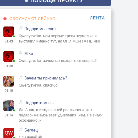
ПОМОЩЬ ПРОЕКТУ
ЛЕНТА
ОБСУЖДАЮТ СЕЙЧАС
Подари мне свет
Qwertysvetka, мои первые треки неумелые я
выставил именно тут, но ОНИ МОИ ! А НЕ ИИ!
01:43
Mike
Qwertysvetka, зачем так позоряться вопрос?
01:38
Зачем ты приснилась?
Qwertysvetka, спасибо!
01:19
Подарите мне...
Да, Анна, в сегодняшней реальности этот
подарок не вызывает удивления. Увы. Не знаю:
01:14
осознанно, и
Беглец
Спи давай 😁