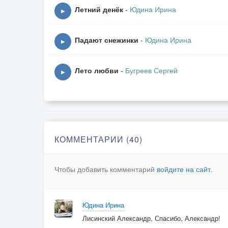
Мушка сидит, будто не замечает.
Летний денёк
-
Юдина Ирина
▶
Или нарочно уселась качаться,
Нравится мушке так развлекаться.
Падают снежинки
-
Юдина Ирина
Лето в разгаре, солнце и зной.
▶
Эту картинку я вспомню зимой…
Лето любви
-
Бугреев Сергей
▶
© Copyright: Ирина Эдуардовна Юдина, 2008
КОММЕНТАРИИ (40)
Чтобы добавить комментарий
войдите на сайт
.
Юдина Ирина
Лисинский Александр, Спасибо, Александр!