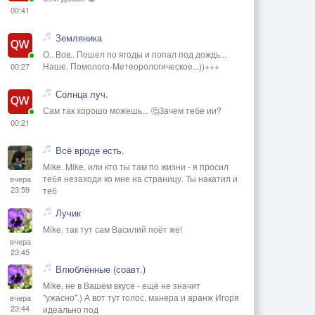
00:41
Земляника
О.. Вов.. Пошел по ягоды и попал под дождь...
Наше. Помолого-Метеорологическое...))+++
00:27
Солнца луч.
Сам так хорошо можешь... 🤔Зачем тебе ии?
00:21
Всё вроде есть.
Mike. Mike, или кто ты там по жизни - я просил
тебя незаходи ко мне на страницу. Ты накатил и
вчера
23:59
теб
Лучик
Mike, так тут сам Василий поёт же!
вчера
23:45
Влюблённые (соавт.)
Mike, не в Вашем вкусе - ещё не значит
"ужасно".) А вот тут голос, манера и аранж Игоря
вчера
23:44
идеально под