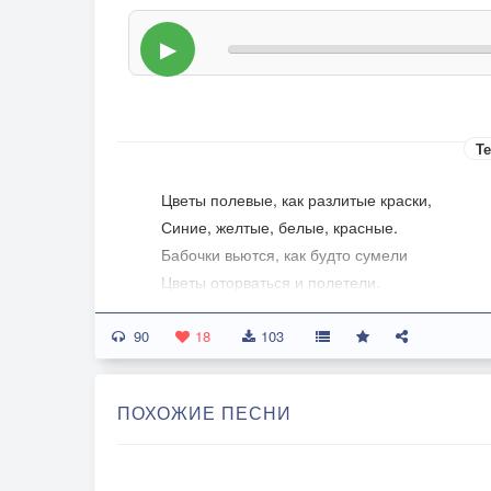
▶
Те
Цветы полевые, как разлитые краски,
Синие, желтые, белые, красные.
Бабочки вьются, как будто сумели
Цветы оторваться и полетели.
Пчелка искала нектар на цветке.
90
Улей у пчелки в лесу, вдалеке.
18
103
Вот муравейник – большая гора.
И муравьи все в работе с утра.
ПОХОЖИЕ ПЕСНИ
Тащат соломинки или травинки
И не боятся сорвать себе спинки.
Ветер высокие стебли качает.